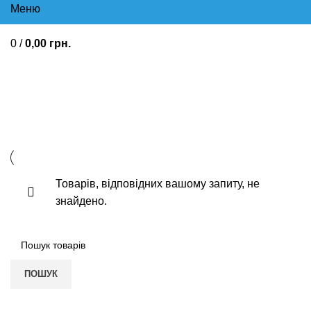
Меню
0
/
0,00
грн.
Лікування стенокардії
Поліпшуючі мозковий кровообіг
Стенокардія
Товарів, відповідних вашому запиту, не
знайдено.
ПОШУК