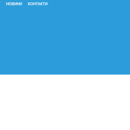
Ї
НОВИНИ
КОНТАКТИ
зичному і розумовому Покращуючі