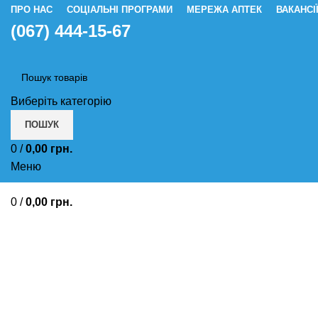
ПРО НАС
СОЦІАЛЬНІ ПРОГРАМИ
МЕРЕЖА АПТЕК
ВАКАНСІ
(067) 444-15-67
Виберіть категорію
ПОШУК
0
/
0,00
грн.
Меню
0
/
0,00
грн.
Препарати при навантаженні фі
ССС