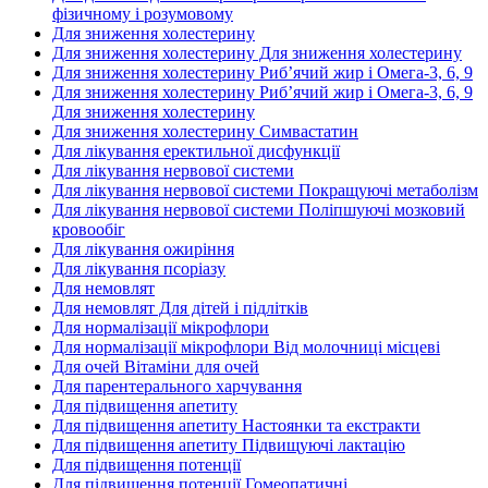
фізичному і розумовому
Для зниження холестерину
Для зниження холестерину Для зниження холестерину
Для зниження холестерину Риб’ячий жир і Омега-3, 6, 9
Для зниження холестерину Риб’ячий жир і Омега-3, 6, 9
Для зниження холестерину
Для зниження холестерину Симвастатин
Для лікування еректильної дисфункції
Для лікування нервової системи
Для лікування нервової системи Покращуючі метаболізм
Для лікування нервової системи Поліпшуючі мозковий
кровообіг
Для лікування ожиріння
Для лікування псоріазу
Для немовлят
Для немовлят Для дітей і підлітків
Для нормалізації мікрофлори
Для нормалізації мікрофлори Від молочниці місцеві
Для очей Вітаміни для очей
Для парентерального харчування
Для підвищення апетиту
Для підвищення апетиту Настоянки та екстракти
Для підвищення апетиту Підвищуючі лактацію
Для підвищення потенції
Для підвищення потенції Гомеопатичні