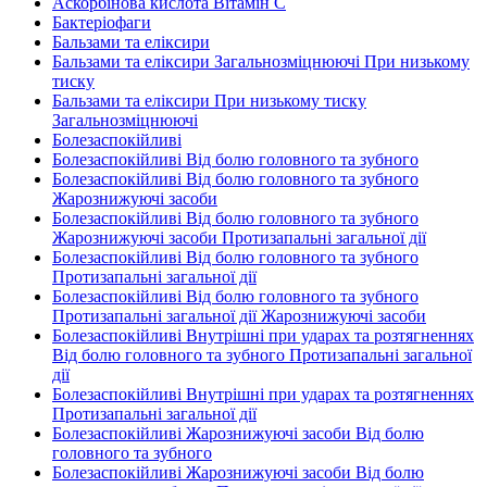
Аскорбінова кислота Вітамін C
Бактеріофаги
Бальзами та еліксири
Бальзами та еліксири Загальнозміцнюючі При низькому
тиску
Бальзами та еліксири При низькому тиску
Загальнозміцнюючі
Болезаспокійливі
Болезаспокійливі Від болю головного та зубного
Болезаспокійливі Від болю головного та зубного
Жарознижуючі засоби
Болезаспокійливі Від болю головного та зубного
Жарознижуючі засоби Протизапальні загальної дії
Болезаспокійливі Від болю головного та зубного
Протизапальні загальної дії
Болезаспокійливі Від болю головного та зубного
Протизапальні загальної дії Жарознижуючі засоби
Болезаспокійливі Внутрішні при ударах та розтягненнях
Від болю головного та зубного Протизапальні загальної
дії
Болезаспокійливі Внутрішні при ударах та розтягненнях
Протизапальні загальної дії
Болезаспокійливі Жарознижуючі засоби Від болю
головного та зубного
Болезаспокійливі Жарознижуючі засоби Від болю