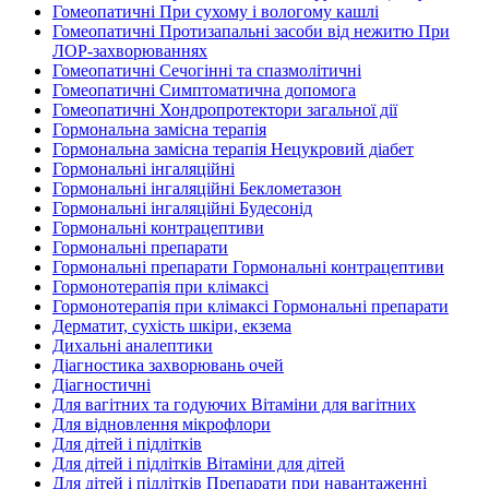
Гомеопатичні При сухому і вологому кашлі
Гомеопатичні Протизапальні засоби від нежитю При
ЛОР-захворюваннях
Гомеопатичні Сечогінні та спазмолітичні
Гомеопатичні Симптоматична допомога
Гомеопатичні Хондропротектори загальної дії
Гормональна замісна терапія
Гормональна замісна терапія Нецукровий діабет
Гормональні інгаляційні
Гормональні інгаляційні Беклометазон
Гормональні інгаляційні Будесонід
Гормональні контрацептиви
Гормональні препарати
Гормональні препарати Гормональні контрацептиви
Гормонотерапія при клімаксі
Гормонотерапія при клімаксі Гормональні препарати
Дерматит, сухість шкіри, екзема
Дихальні аналептики
Діагностика захворювань очей
Діагностичні
Для вагітних та годуючих Вітаміни для вагітних
Для відновлення мікрофлори
Для дітей і підлітків
Для дітей і підлітків Вітаміни для дітей
Для дітей і підлітків Препарати при навантаженні