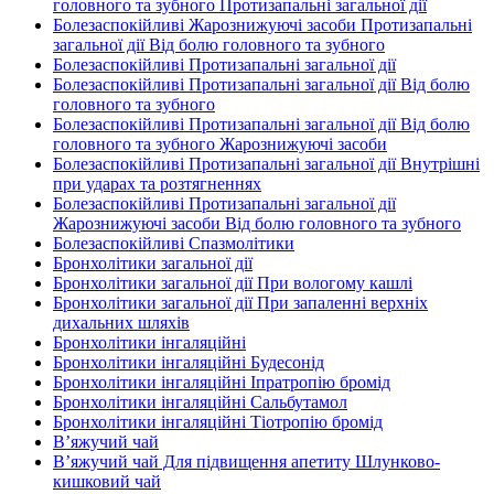
головного та зубного Протизапальні загальної дії
Болезаспокійливі Жарознижуючі засоби Протизапальні
загальної дії Від болю головного та зубного
Болезаспокійливі Протизапальні загальної дії
Болезаспокійливі Протизапальні загальної дії Від болю
головного та зубного
Болезаспокійливі Протизапальні загальної дії Від болю
головного та зубного Жарознижуючі засоби
Болезаспокійливі Протизапальні загальної дії Внутрішні
при ударах та розтягненнях
Болезаспокійливі Протизапальні загальної дії
Жарознижуючі засоби Від болю головного та зубного
Болезаспокійливі Спазмолітики
Бронхолітики загальної дії
Бронхолітики загальної дії При вологому кашлі
Бронхолітики загальної дії При запаленні верхніх
дихальних шляхів
Бронхолітики інгаляційні
Бронхолітики інгаляційні Будесонід
Бронхолітики інгаляційні Іпратропію бромід
Бронхолітики інгаляційні Сальбутамол
Бронхолітики інгаляційні Тіотропію бромід
В’яжучий чай
В’яжучий чай Для підвищення апетиту Шлунково-
кишковий чай