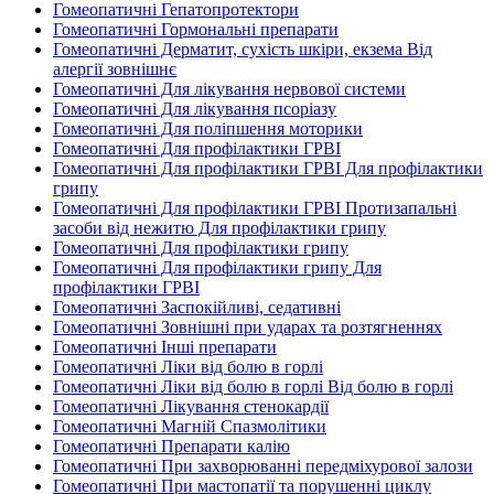
Гомеопатичні Гепатопротектори
Гомеопатичні Гормональні препарати
Гомеопатичні Дерматит, сухість шкіри, екзема Від
алергії зовнішнє
Гомеопатичні Для лікування нервової системи
Гомеопатичні Для лікування псоріазу
Гомеопатичні Для поліпшення моторики
Гомеопатичні Для профілактики ГРВІ
Гомеопатичні Для профілактики ГРВІ Для профілактики
грипу
Гомеопатичні Для профілактики ГРВІ Протизапальні
засоби від нежитю Для профілактики грипу
Гомеопатичні Для профілактики грипу
Гомеопатичні Для профілактики грипу Для
профілактики ГРВІ
Гомеопатичні Заспокійливі, седативні
Гомеопатичні Зовнішні при ударах та розтягненнях
Гомеопатичні Інші препарати
Гомеопатичні Ліки від болю в горлі
Гомеопатичні Ліки від болю в горлі Від болю в горлі
Гомеопатичні Лікування стенокардії
Гомеопатичні Магній Спазмолітики
Гомеопатичні Препарати калію
Гомеопатичні При захворюванні передміхурової залози
Гомеопатичні При мастопатії та порушенні циклу