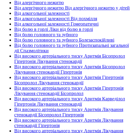
Від алергічного нежитю
Від алергічного нежитю Від алергічного нежитю у дітей
Від алкогольної залежності
Від алкогольної залежності Від похмілля
Від алкогольної залежності Гомеопатичні
Від болю в горлі Ліки від болю в горлі
Від болю головного та зубного
Від болю головного та зубного Болезаспокійливі
Від болю головного та зубного Протизапальні загальної
дії Спазмолітики
Від високого артеріального тиску Аритмія Бісопролол
Гіпертонія Лікування стенокардії
Від високого артеріального тиску Аритмія Бісопролол
Лікування стенокардії Гіпертонія
Від високого артеріального тиску Аритмія Гіпертонія
Бісопролол Лікування стенокардії
Від високого артеріального тиску Аритмія Гіпертонія
Лікування стенокардії Бісопролол
Від високого артеріального тиску Аритмія Карведілол
Гіпертонія Лікування стенокардії
Від високого артеріального тиску Аритмія Лікування
стенокардії Бісопролол Гіпертонія
Від високого артеріального тиску Аритмія Лікування
стенокардії Гіпертонія
Від високого артеріального тиску Аритмія Лікування