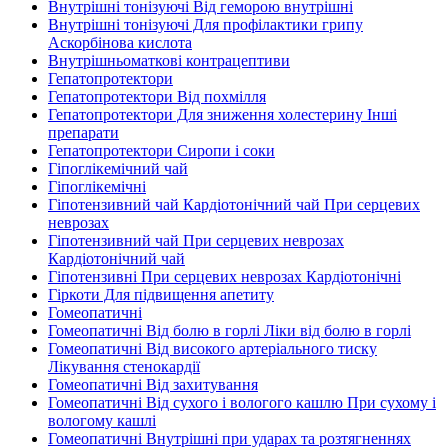
Внутрішні тонізуючі Від геморою внутрішні
Внутрішні тонізуючі Для профілактики грипу
Аскорбінова кислота
Внутрішньоматкові контрацептиви
Гепатопротектори
Гепатопротектори Від похмілля
Гепатопротектори Для зниження холестерину Інші
препарати
Гепатопротектори Сиропи і соки
Гіпоглікемічний чай
Гіпоглікемічні
Гіпотензивний чай Кардіотонічний чай При серцевих
неврозах
Гіпотензивний чай При серцевих неврозах
Кардіотонічний чай
Гіпотензивні При серцевих неврозах Кардіотонічні
Гіркоти Для підвищення апетиту
Гомеопатичні
Гомеопатичні Від болю в горлі Ліки від болю в горлі
Гомеопатичні Від високого артеріального тиску
Лікування стенокардії
Гомеопатичні Від захитування
Гомеопатичні Від сухого і вологого кашлю При сухому і
вологому кашлі
Гомеопатичні Внутрішні при ударах та розтягненнях