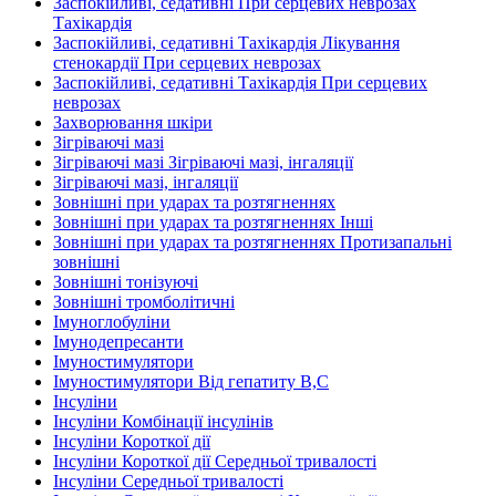
Заспокійливі, седативні При серцевих неврозах
Тахікардія
Заспокійливі, седативні Тахікардія Лікування
стенокардії При серцевих неврозах
Заспокійливі, седативні Тахікардія При серцевих
неврозах
Захворювання шкіри
Зігріваючі мазі
Зігріваючі мазі Зігріваючі мазі, інгаляції
Зігріваючі мазі, інгаляції
Зовнішні при ударах та розтягненнях
Зовнішні при ударах та розтягненнях Інші
Зовнішні при ударах та розтягненнях Протизапальні
зовнішні
Зовнішні тонізуючі
Зовнішні тромболітичні
Імуноглобуліни
Імунодепресанти
Імуностимулятори
Імуностимулятори Від гепатиту В,С
Інсуліни
Інсуліни Комбінації інсулінів
Інсуліни Короткої дії
Інсуліни Короткої дії Середньої тривалості
Інсуліни Середньої тривалості