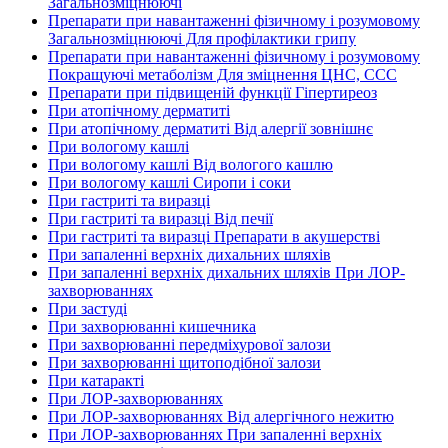
Загальнозміцнюючі
Препарати при навантаженні фізичному і розумовому
Загальнозміцнюючі Для профілактики грипу
Препарати при навантаженні фізичному і розумовому
Покращуючі метаболізм Для зміцнення ЦНС, ССС
Препарати при підвищеній функції Гіпертиреоз
При атопічному дерматиті
При атопічному дерматиті Від алергії зовнішнє
При вологому кашлі
При вологому кашлі Від вологого кашлю
При вологому кашлі Сиропи і соки
При гастриті та виразці
При гастриті та виразці Від печії
При гастриті та виразці Препарати в акушерстві
При запаленні верхніх дихальних шляхів
При запаленні верхніх дихальних шляхів При ЛОР-
захворюваннях
При застуді
При захворюванні кишечника
При захворюванні передміхурової залози
При захворюванні щитоподібної залози
При катаракті
При ЛОР-захворюваннях
При ЛОР-захворюваннях Від алергічного нежитю
При ЛОР-захворюваннях При запаленні верхніх