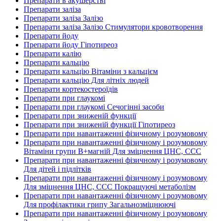
Препарати в акушерстві
Препарати заліза
Препарати заліза Залізо
Препарати заліза Залізо Стимулятори кровотворення
Препарати йоду
Препарати йоду Гіпотиреоз
Препарати калію
Препарати кальцію
Препарати кальцію Вітаміни з кальцієм
Препарати кальцію Для літніх людей
Препарати кортекостероїдів
Препарати при глаукомі
Препарати при глаукомі Сечогінні засоби
Препарати при зниженій функції
Препарати при зниженій функції Гіпотиреоз
Препарати при навантаженні фізичному і розумовому
Препарати при навантаженні фізичному і розумовому
Вітаміни групи В+магній Для зміцнення ЦНС, ССС
Препарати при навантаженні фізичному і розумовому
Для дітей і підлітків
Препарати при навантаженні фізичному і розумовому
Для зміцнення ЦНС, ССС Покращуючі метаболізм
Препарати при навантаженні фізичному і розумовому
Для профілактики грипу Загальнозміцнюючі
Препарати при навантаженні фізичному і розумовому