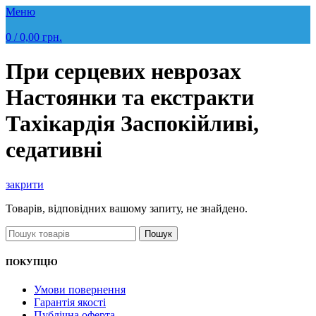
Меню
0
/
0,00
грн.
При серцевих неврозах
Настоянки та екстракти
Тахікардія Заспокійливі,
седативні
закрити
Товарів, відповідних вашому запиту, не знайдено.
Пошук
ПОКУПЦЮ
Умови повернення
Гарантія якості
Публічна оферта