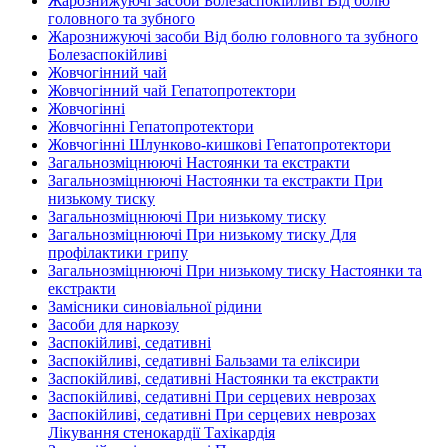
Жарознижуючі засоби Болезаспокійливі Від болю
головного та зубного
Жарознижуючі засоби Від болю головного та зубного
Болезаспокійливі
Жовчогінний чай
Жовчогінний чай Гепатопротектори
Жовчогінні
Жовчогінні Гепатопротектори
Жовчогінні Шлунково-кишкові Гепатопротектори
Загальнозміцнюючі Настоянки та екстракти
Загальнозміцнюючі Настоянки та екстракти При
низькому тиску
Загальнозміцнюючі При низькому тиску
Загальнозміцнюючі При низькому тиску Для
профілактики грипу
Загальнозміцнюючі При низькому тиску Настоянки та
екстракти
Замісники синовіальної рідини
Засоби для наркозу
Заспокійливі, седативні
Заспокійливі, седативні Бальзами та еліксири
Заспокійливі, седативні Настоянки та екстракти
Заспокійливі, седативні При серцевих неврозах
Заспокійливі, седативні При серцевих неврозах
Лікування стенокардії Тахікардія