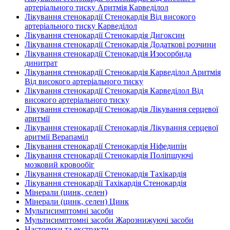
артеріального тиску Аритмія Карведілол
Лікування стенокардії Стенокардія Від високого
артеріального тиску Карведілол
Лікування стенокардії Стенокардія Дигоксин
Лікування стенокардії Стенокардія Додаткові розчини
Лікування стенокардії Стенокардія Изосорбида
динитрат
Лікування стенокардії Стенокардія Карведілол Аритмія
Від високого артеріального тиску
Лікування стенокардії Стенокардія Карведілол Від
високого артеріального тиску
Лікування стенокардії Стенокардія Лікування серцевої
аритмії
Лікування стенокардії Стенокардія Лікування серцевої
аритмії Верапаміл
Лікування стенокардії Стенокардія Ніфедипін
Лікування стенокардії Стенокардія Поліпшуючі
мозковий кровообіг
Лікування стенокардії Стенокардія Тахікардія
Лікування стенокардії Тахікардія Стенокардія
Мінерали (цинк, селен)
Мінерали (цинк, селен) Цинк
Мультисимптомні засоби
Мультисимптомні засоби Жарознижуючі засоби
Настоянки та екстракти