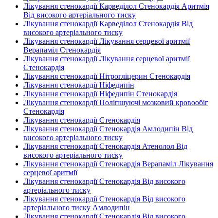
Лікування стенокардії Карведілол Стенокардія Аритмія
Від високого артеріального тиску
Лікування стенокардії Карведілол Стенокардія Від
високого артеріального тиску
Лікування стенокардії Лікування серцевої аритмії
Верапаміл Стенокардія
Лікування стенокардії Лікування серцевої аритмії
Стенокардія
Лікування стенокардії Нітрогліцерин Стенокардія
Лікування стенокардії Ніфедипін
Лікування стенокардії Ніфедипін Стенокардія
Лікування стенокардії Поліпшуючі мозковий кровообіг
Стенокардія
Лікування стенокардії Стенокардія
Лікування стенокардії Стенокардія Амлодипін Від
високого артеріального тиску
Лікування стенокардії Стенокардія Атенолол Від
високого артеріального тиску
Лікування стенокардії Стенокардія Верапаміл Лікування
серцевої аритмії
Лікування стенокардії Стенокардія Від високого
артеріального тиску
Лікування стенокардії Стенокардія Від високого
артеріального тиску Амлодипін
Лікування стенокардії Стенокардія Від високого