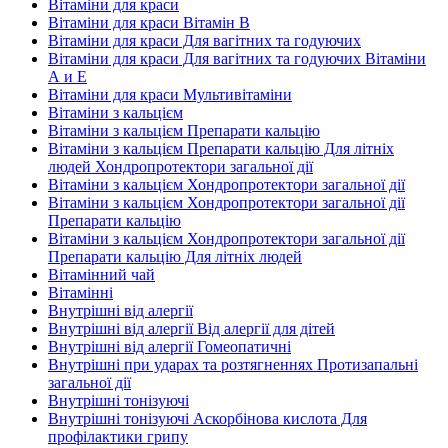
Вітаміни для краси
Вітаміни для краси Вітамін B
Вітаміни для краси Для вагітних та годуючих
Вітаміни для краси Для вагітних та годуючих Вітаміни
А и E
Вітаміни для краси Мультивітаміни
Вітаміни з кальцієм
Вітаміни з кальцієм Препарати кальцію
Вітаміни з кальцієм Препарати кальцію Для літніх
людей Хондропротектори загальної дії
Вітаміни з кальцієм Хондропротектори загальної дії
Вітаміни з кальцієм Хондропротектори загальної дії
Препарати кальцію
Вітаміни з кальцієм Хондропротектори загальної дії
Препарати кальцію Для літніх людей
Вітамінний чай
Вітамінні
Внутрішні від алергії
Внутрішні від алергії Від алергії для дітей
Внутрішні від алергії Гомеопатичні
Внутрішні при ударах та розтягненнях Протизапальні
загальної дії
Внутрішні тонізуючі
Внутрішні тонізуючі Аскорбінова кислота Для
профілактики грипу