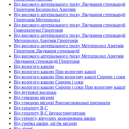
Від високого артеріального тиску Лікування стенокардії
Гіпертонія Бісопролол Аритмія
Від високого артеріального тиску Лікування стенокардії
Гіпертонія Метопролол
Від високого артеріального тиску Лікування стенокардії
Гомеопатичні Гіпертонія
Від високого артеріального тиску Лікування стенокардії
Метопролол Аритмія Гіпертонія
Від високого артеріального тиску Метопролол Аритмія
Гіпертонія Лікування стенокардії
Від високого артеріального тиску Метопролол Аритмія
Лікування стенокардії Гіпертонія
Від вологого кашлю
Від вологого кашлю При вологому кашлі
Від вологого кашлю При вологому кашлі Сиропи і соки
Від вологого кашлю Сиропи і соки
Від вологого кашлю Сиропи і соки При вологому кашлі
Від вугрової висипки
Від геморою місцеві
Від геморою місцеві Ранозагоювальні препарати
Від гепатиту В,С
Від гепатиту В,С Імуностимулятори
Від герпесу, вірусних захворювань шкіри
Від грибка шкіри, нігтів місцеві
Від діареї