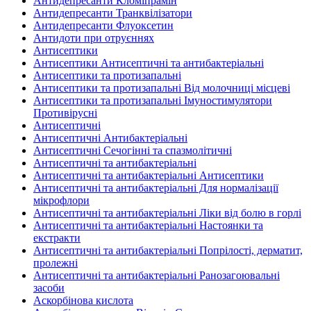
Антидепресанти Кломіпрамін
Антидепресанти Транквілізатори
Антидепресанти Флуоксетин
Антидоти при отруєннях
Антисептики
Антисептики Антисептичні та антибактеріальні
Антисептики та протизапальні
Антисептики та протизапальні Від молочниці місцеві
Антисептики та протизапальні Імуностимулятори
Противірусні
Антисептичні
Антисептичні Антибактеріальні
Антисептичні Сечогінні та спазмолітичні
Антисептичні та антибактеріальні
Антисептичні та антибактеріальні Антисептики
Антисептичні та антибактеріальні Для нормалізації
мікрофлори
Антисептичні та антибактеріальні Ліки від болю в горлі
Антисептичні та антибактеріальні Настоянки та
екстракти
Антисептичні та антибактеріальні Попрілості, дерматит,
пролежні
Антисептичні та антибактеріальні Ранозагоювальні
засоби
Аскорбінова кислота