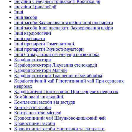
Інсуліни Середньої тривалості Короткої дії
Інсуліни Тривалої дії
Інші
Інші засоби
Інші засоби Захворювання шкіри Інші препарати
Інші засоби Інші препарати Захворювання шкіри
Інші кардіологічні
Інші препарати
Інші препарати Гомеопатичні
Інші препарати Імуностимулятори
Інші Стимулятори регенерації рогівки ока
Кардіопротектори
Кардіопротектори Лікування стенокардії
Кардіопротектори Магній
Кардіопротектори Травлення та метаболізм
Кардіотонічний чай Гіпотензивний чай При серцевих
неврозах
Кардіотонічні Гіпотензивні При серцевих неврозах
Комбіновані інгаляційні
Комплексні засоби від застуди
Контрастні засоби
Контрацептиви місцеві
Кровоспинний чай Шлунково-кишковий чай
Кровоспинні засоби
Кровоспинні засоби Настоянки та екстракти