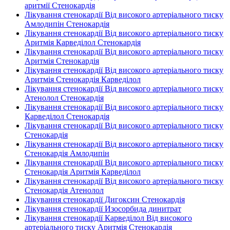
аритмії Стенокардія
Лікування стенокардії Від високого артеріального тиску
Амлодипін Стенокардія
Лікування стенокардії Від високого артеріального тиску
Аритмія Карведілол Стенокардія
Лікування стенокардії Від високого артеріального тиску
Аритмія Стенокардія
Лікування стенокардії Від високого артеріального тиску
Аритмія Стенокардія Карведілол
Лікування стенокардії Від високого артеріального тиску
Атенолол Стенокардія
Лікування стенокардії Від високого артеріального тиску
Карведілол Стенокардія
Лікування стенокардії Від високого артеріального тиску
Стенокардія
Лікування стенокардії Від високого артеріального тиску
Стенокардія Амлодипін
Лікування стенокардії Від високого артеріального тиску
Стенокардія Аритмія Карведілол
Лікування стенокардії Від високого артеріального тиску
Стенокардія Атенолол
Лікування стенокардії Дигоксин Стенокардія
Лікування стенокардії Изосорбида динитрат
Лікування стенокардії Карведілол Від високого
артеріального тиску Аритмія Стенокардія