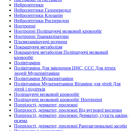
Нейролептики
Нейролептики Галоперидол
Нейролептики Клозапін
Нейролептики Рисперидон
Ноотропні
Ноотропні Поліпшуючі мозковий кровообіг
Ноотропні Транквілізатори
Плазмозаміщуючі розчини
Покращуючі метаболізм
Покращуючі метаболізм Поліпшуючі мозковий
кровообіг
Полівітаміни
Полівітаміни Для зміцнення ЦНС, ССС Для літніх
людей Мультивітаміни
Полівітаміни Мультивітаміни
Полівітаміни Мультивітаміни Вітаміни для дітей Для
дітей і підлітків
Поліпшуючі мозковий кровообіг
Поліпшуючі мозковий кровообіг Ноотропні
Попрілості, дерматит, пролежні
Попрілості, дерматит, пролежні Від вугрової висипки
Попрілості, дерматит, пролежні Дерматит, сухість шкіри,
екзема
Попрілості, дерматит, пролежні Ранозагоювальні засоби