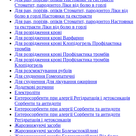
Стоматит, пародонтоз Ліки від болю в горлі
Для ран, порізів, опіків Стоматит, пародонтоз Ліки від
болю в горлі Настоянки та екстракти
Для ран, порізів, опіків Стоматит, пародонтоз Настоянки
та екстракти Ліки від болю в горлі
Для розрідження крові
Для розрідження крові Варфарин
Для розрідження крові Клопідогрель Профілактика
тромбів
Для розрідження крові Профілактика тромбів
Для розрідження крові Профілактика тромбів
Клопідогрель
Для розсмоктування рубців
Для схуднення Гомеопатичні
Для схуднення Для лікування ожиріння
Додаткові розчини
Електроліти
Ентеросорбенти при алергії Регідратація і детоксикація
Сорбенти та антидоти
Ентеросорбенти при алергії Сорбенти та антидоти
Ентеросорбенти при алергії Сорбенти та антидоти
Регідратація і детоксикація
Жарознижуючі засоби
Жарознижуючі засоби Болезаспокійливі