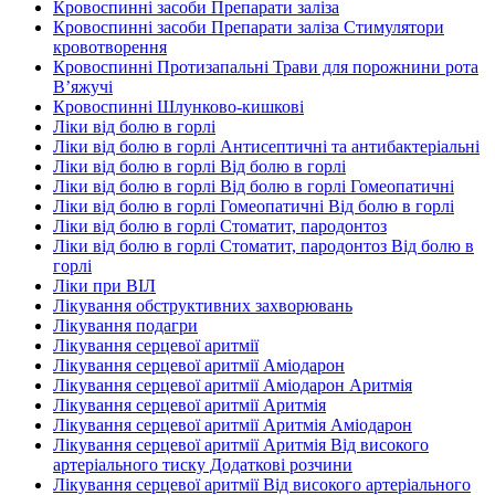
Кровоспинні засоби Препарати заліза
Кровоспинні засоби Препарати заліза Стимулятори
кровотворення
Кровоспинні Протизапальні Трави для порожнини рота
В’яжучі
Кровоспинні Шлунково-кишкові
Ліки від болю в горлі
Ліки від болю в горлі Антисептичні та антибактеріальні
Ліки від болю в горлі Від болю в горлі
Ліки від болю в горлі Від болю в горлі Гомеопатичні
Ліки від болю в горлі Гомеопатичні Від болю в горлі
Ліки від болю в горлі Стоматит, пародонтоз
Ліки від болю в горлі Стоматит, пародонтоз Від болю в
горлі
Ліки при ВІЛ
Лікування обструктивних захворювань
Лікування подагри
Лікування серцевої аритмії
Лікування серцевої аритмії Аміодарон
Лікування серцевої аритмії Аміодарон Аритмія
Лікування серцевої аритмії Аритмія
Лікування серцевої аритмії Аритмія Аміодарон
Лікування серцевої аритмії Аритмія Від високого
артеріального тиску Додаткові розчини
Лікування серцевої аритмії Від високого артеріального