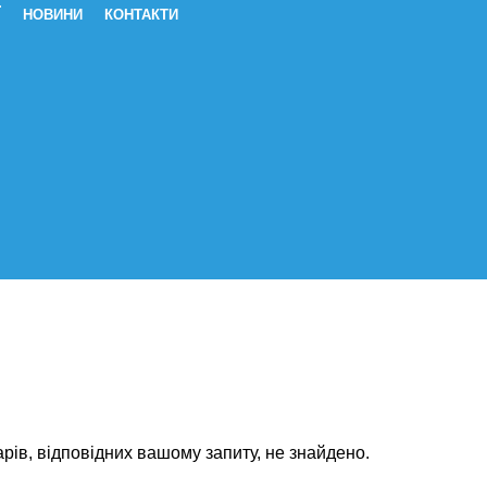
Ї
НОВИНИ
КОНТАКТИ
Від болю головного та зубного Бол
рів, відповідних вашому запиту, не знайдено.