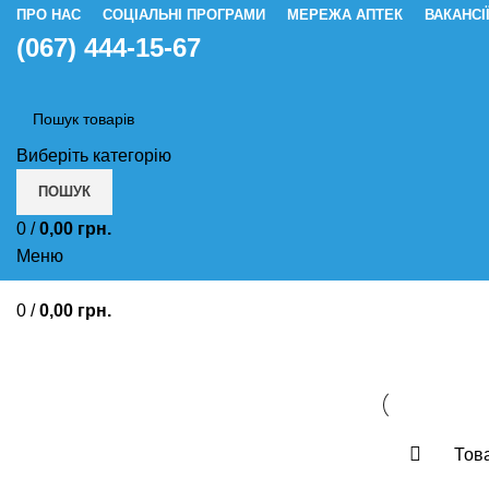
ПРО НАС
СОЦІАЛЬНІ ПРОГРАМИ
МЕРЕЖА АПТЕК
ВАКАНСІ
(067) 444-15-67
Виберіть категорію
ПОШУК
0
/
0,00
грн.
Меню
0
/
0,00
грн.
Від мігрені 
Това