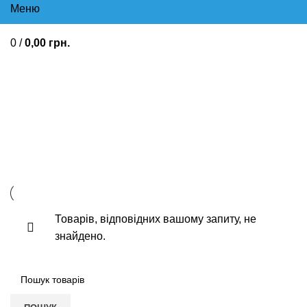
Меню
0
/
0,00
грн.
Від високого артеріального
тиску Гіпертонія Лікування
стенокардії Аритмія
Товарів, відповідних вашому запиту, не
знайдено.