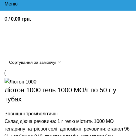
Меню
0
/
0,00
грн.
Зовнішні тромболітичні
Ліотон 1000 гель 1000 МО/г по 50 г у
тубах
Зовнішні тромболітичні
Склад діюча речовина: 1 г гелю містить 1000 МО
гепарину натрієвої солі; допоміжні речовини: етанол 96