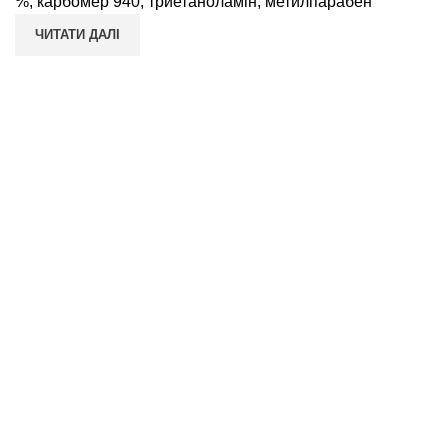
%, карбомер 940, триетаноламін, метилпарабен
ЧИТАТИ ДАЛІ
ПОКУПЦЮ
Умови повернення