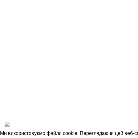
ПОКУПЦЮ
КОМПАНІЯ
Умови повернення
Про компані
Гарантія якості
Генеральний
Публічна оферта
Аптека-Музе
Політика конфіденційності
Гомеопатія т
Допомога З
1988-2023
МЕРЕЖА АПТЕК "РІВНЕФАРМАЦІЯ"
Ми використовуємо файли cookie. Переглядаючи цей веб-са