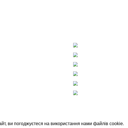
ю
За кваліфікованою допомого
 директор
телефонами мережі аптек Т
й
33028, м. Р
а гірудотерапія
Телефони дл
СУ
Е-П
Е-П
Ау
Фінансовий звіт
йт, ви погоджуєтеся на використання нами файлів cookie.