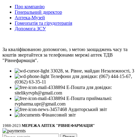
Про компанію
Генеральний директор
Аптека-Музей
Гомеопатія та гірудотерапія
Допомога ЗСУ
За кваліфікованою допомогою, з метою заощаджень часу та
коштів звертайтеся за телефонами мережі аптек ТДВ
"Рівнефармація".
33028, м. Рівне, майдан Незалежності, 3
Телефони для довідки: (067) 444-15-67,
(0362) 63-35-11
Е-Пошта для довідки:
sitelikyrvph@gmail.com
Е-Пошта приймальні:
rvpharma.upr@gmail.com
Аудиторський звіт
Фінансовий звіт
1988-2023
МЕРЕЖА АПТЕК "РІВНЕФАРМАЦІЯ"
Пошук