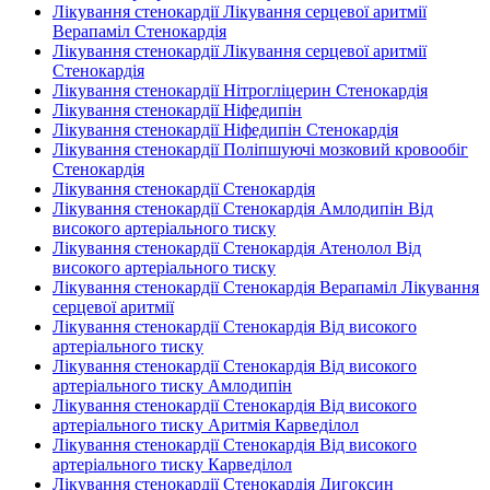
Лікування стенокардії Лікування серцевої аритмії
Верапаміл Стенокардія
Лікування стенокардії Лікування серцевої аритмії
Стенокардія
Лікування стенокардії Нітрогліцерин Стенокардія
Лікування стенокардії Ніфедипін
Лікування стенокардії Ніфедипін Стенокардія
Лікування стенокардії Поліпшуючі мозковий кровообіг
Стенокардія
Лікування стенокардії Стенокардія
Лікування стенокардії Стенокардія Амлодипін Від
високого артеріального тиску
Лікування стенокардії Стенокардія Атенолол Від
високого артеріального тиску
Лікування стенокардії Стенокардія Верапаміл Лікування
серцевої аритмії
Лікування стенокардії Стенокардія Від високого
артеріального тиску
Лікування стенокардії Стенокардія Від високого
артеріального тиску Амлодипін
Лікування стенокардії Стенокардія Від високого
артеріального тиску Аритмія Карведілол
Лікування стенокардії Стенокардія Від високого
артеріального тиску Карведілол
Лікування стенокардії Стенокардія Дигоксин