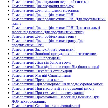
Гомеопатичні Для лікування нервової системи
Гомеопатичні Для лікування псоріазу
Гомеопатичні Для поліпшення моторики
Гомеопатичні Для профілактики ГРВІ
Гомеопатичні Для профілактики ГРВІ Для профілактики
грипу
Гомеопатичні Для профілактики ГРВІ Протизапальні
засоби від нежитю Для профілактики грипу
Гомеопатичні Для профілактики грипу
Гомеопатичні Для профілактики грипу Для
профілактики ГРВІ
Гомеопатичні Заспокійливі, седативні
Гомеопатичні Зовнішні при ударах та розтягненнях
Гомеопатичні Інші препарати
Гомеопатичні Ліки від болю в горлі
Гомеопатичні Ліки від болю в горлі Від болю в горлі
Гомеопатичні Лікування стенокардії
Гомеопатичні Магній Спазмолітики
Гомеопатичні Препарати калію
Гомеопатичні При захворюванні передміхурової залози
Гомеопатичні При мастопатії та порушенні циклу
Гомеопатичні При сухому і вологому кашлі
Гомеопатичні Протизапальні засоби від нежитю При
ЛОР-захворюваннях
Гомеопатичні Сечогінні та спазмолітичні