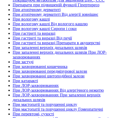
Покращуючі метаболізм Для зміцнення ЦНС, ССС
Препарати при підвищеній функції Гіпертиреоз
При атопічному дерматиті
При атопічному дерматиті Від алергії зовнішнє
При вологому кашлі
При вологому кашлі Від вологого кашлю
При вологому кашлі Сиропи і соки
При гастриті та виразці
При гастриті та виразці Від печії
При гастриті та виразці Препарати в акушерстві
При запаленні верхніх дихальних шляхів
При запаленні верхніх дихальних шляхів При ЛОР-
захворюваннях
При застуді
При захворюванні кишечника
При захворюванні передміхурової залози
При захворюванні щитоподібної залози
При катаракті
При ЛОР-захворюваннях
При ЛОР-захворюваннях Від алергічного нежитю
При ЛОР-захворюваннях При запаленні верхніх
дихальних шляхів
При мастопатії та порушенні циклу
При мастопатії та порушенні циклу Гомеопатичні
При перевтомі, сухості