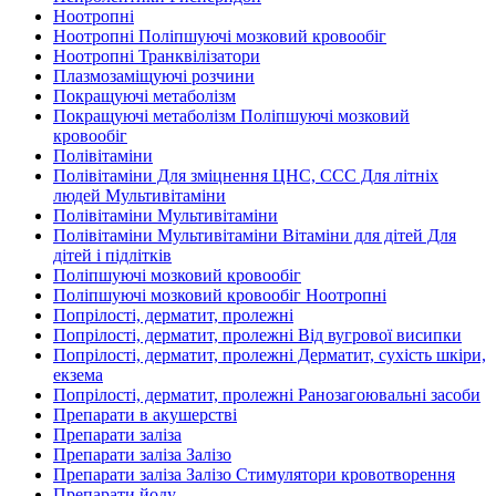
Ноотропні
Ноотропні Поліпшуючі мозковий кровообіг
Ноотропні Транквілізатори
Плазмозаміщуючі розчини
Покращуючі метаболізм
Покращуючі метаболізм Поліпшуючі мозковий
кровообіг
Полівітаміни
Полівітаміни Для зміцнення ЦНС, ССС Для літніх
людей Мультивітаміни
Полівітаміни Мультивітаміни
Полівітаміни Мультивітаміни Вітаміни для дітей Для
дітей і підлітків
Поліпшуючі мозковий кровообіг
Поліпшуючі мозковий кровообіг Ноотропні
Попрілості, дерматит, пролежні
Попрілості, дерматит, пролежні Від вугрової висипки
Попрілості, дерматит, пролежні Дерматит, сухість шкіри,
екзема
Попрілості, дерматит, пролежні Ранозагоювальні засоби
Препарати в акушерстві
Препарати заліза
Препарати заліза Залізо
Препарати заліза Залізо Стимулятори кровотворення
Препарати йоду