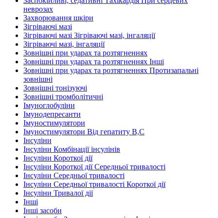
Заспокійливі, седативні Тахікардія При серцевих
неврозах
Захворювання шкіри
Зігріваючі мазі
Зігріваючі мазі Зігріваючі мазі, інгаляції
Зігріваючі мазі, інгаляції
Зовнішні при ударах та розтягненнях
Зовнішні при ударах та розтягненнях Інші
Зовнішні при ударах та розтягненнях Протизапальні
зовнішні
Зовнішні тонізуючі
Зовнішні тромболітичні
Імуноглобуліни
Імунодепресанти
Імуностимулятори
Імуностимулятори Від гепатиту В,С
Інсуліни
Інсуліни Комбінації інсулінів
Інсуліни Короткої дії
Інсуліни Короткої дії Середньої тривалості
Інсуліни Середньої тривалості
Інсуліни Середньої тривалості Короткої дії
Інсуліни Тривалої дії
Інші
Інші засоби