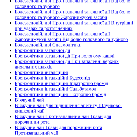
Болезаспокійливі Протизапальні загальної дії Від болю
головного та зубного
Болезаспокійливі Протизапальні загальної дії Від болю
головного та зубного Жарознижуючі засоби
Болезаспокійливі Протизапальні загальної дії Внутрішні
при ударах та розтягненнях
Болезаспокійливі Протизапальні загальної дії
Жарознижуючі засоби Від болю головного та зубного
Болезаспокійливі Спазмолітики
Бронхолітики загальної дії
Бронхолітики загальної дії При вологому кашлі
Бронхолітики загальної дії При запаленні верхніх
дихальних шляхів
Бронхолітики інгаляційні
Бронхолітики інгаляційні Будесонід
Бронхолітики інгаляційні Іпратропію бромід
Бронхолітики інгаляційні Сальбутамол
Бронхолітики інгаляційні Тіотропію бромід
В’яжучий чай
В’яжучий чай Для підвищення апетиту Шлунково-
кишковий чай
В’яжучий чай Протизапальний чай Трави для
порожнини рота
В’яжучий чай Трави для порожнини рота
Протизапальний чай