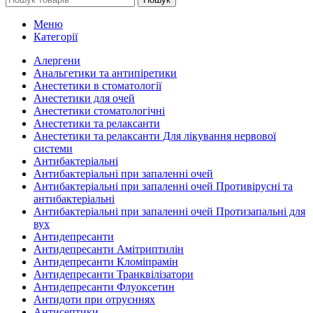
Меню
Категорії
Алергени
Анальгетики та антипіретики
Анестетики в стоматології
Анестетики для очей
Анестетики стоматологічні
Анестетики та релаксанти
Анестетики та релаксанти Для лікування нервової
системи
Антибактеріальні
Антибактеріальні при запаленні очей
Антибактеріальні при запаленні очей Противірусні та
антибактеріальні
Антибактеріальні при запаленні очей Протизапальні для
вух
Антидепресанти
Антидепресанти Амітриптилін
Антидепресанти Кломіпрамін
Антидепресанти Транквілізатори
Антидепресанти Флуоксетин
Антидоти при отруєннях
Антисептики