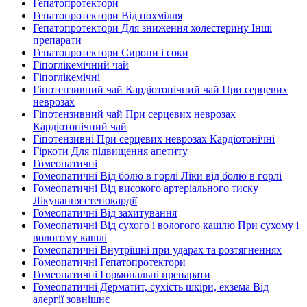
Гепатопротектори
Гепатопротектори Від похмілля
Гепатопротектори Для зниження холестерину Інші
препарати
Гепатопротектори Сиропи і соки
Гіпоглікемічний чай
Гіпоглікемічні
Гіпотензивний чай Кардіотонічний чай При серцевих
неврозах
Гіпотензивний чай При серцевих неврозах
Кардіотонічний чай
Гіпотензивні При серцевих неврозах Кардіотонічні
Гіркоти Для підвищення апетиту
Гомеопатичні
Гомеопатичні Від болю в горлі Ліки від болю в горлі
Гомеопатичні Від високого артеріального тиску
Лікування стенокардії
Гомеопатичні Від захитування
Гомеопатичні Від сухого і вологого кашлю При сухому і
вологому кашлі
Гомеопатичні Внутрішні при ударах та розтягненнях
Гомеопатичні Гепатопротектори
Гомеопатичні Гормональні препарати
Гомеопатичні Дерматит, сухість шкіри, екзема Від
алергії зовнішнє