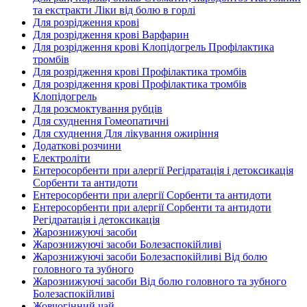
та екстракти Ліки від болю в горлі
Для розрідження крові
Для розрідження крові Варфарин
Для розрідження крові Клопідогрель Профілактика
тромбів
Для розрідження крові Профілактика тромбів
Для розрідження крові Профілактика тромбів
Клопідогрель
Для розсмоктування рубців
Для схуднення Гомеопатичні
Для схуднення Для лікування ожиріння
Додаткові розчини
Електроліти
Ентеросорбенти при алергії Регідратація і детоксикація
Сорбенти та антидоти
Ентеросорбенти при алергії Сорбенти та антидоти
Ентеросорбенти при алергії Сорбенти та антидоти
Регідратація і детоксикація
Жарознижуючі засоби
Жарознижуючі засоби Болезаспокійливі
Жарознижуючі засоби Болезаспокійливі Від болю
головного та зубного
Жарознижуючі засоби Від болю головного та зубного
Болезаспокійливі
Жовчогінний чай