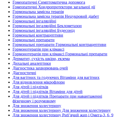
Гомеопатичні Симптоматична допомога
Гомеопатичні Хондропротектори загальної дії
Гормональна замісна терапія
Гормональна замісна терапія Нецукровий діабет
Гормональні інгаляційні
Гормональні інгаляційні Беклометазон
Гормональні інгаляційні Будесонід
Гормональні контрацептиви
Гормональні препарати
Гормональні препарати Гормональні контрацептиви
Гормонотерапія при клімаксі
Гормонотерапія при клімаксі Гормональні препарати
Дерматит, сухість шкіри, екзема
Дихальні аналептики
Діагностика захворювань очей
Діагностичні
Для вагітних та годуючих Вітаміни для вагітних
Для відновлення мікрофлори
Для дітей і підлітків
Для дітей і підлітків Вітаміни для дітей
Для дітей і підлітків Препарати при навантаженні
фізичному і розумовому
Для зниження холестерину
Для зниження холестерину Для зниження холестерину
Для зниження холестерину Риб’ячий жир і Омега-3, 6, 9