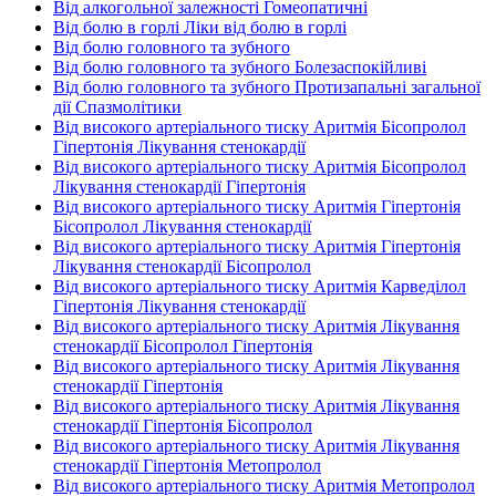
Від алкогольної залежності Гомеопатичні
Від болю в горлі Ліки від болю в горлі
Від болю головного та зубного
Від болю головного та зубного Болезаспокійливі
Від болю головного та зубного Протизапальні загальної
дії Спазмолітики
Від високого артеріального тиску Аритмія Бісопролол
Гіпертонія Лікування стенокардії
Від високого артеріального тиску Аритмія Бісопролол
Лікування стенокардії Гіпертонія
Від високого артеріального тиску Аритмія Гіпертонія
Бісопролол Лікування стенокардії
Від високого артеріального тиску Аритмія Гіпертонія
Лікування стенокардії Бісопролол
Від високого артеріального тиску Аритмія Карведілол
Гіпертонія Лікування стенокардії
Від високого артеріального тиску Аритмія Лікування
стенокардії Бісопролол Гіпертонія
Від високого артеріального тиску Аритмія Лікування
стенокардії Гіпертонія
Від високого артеріального тиску Аритмія Лікування
стенокардії Гіпертонія Бісопролол
Від високого артеріального тиску Аритмія Лікування
стенокардії Гіпертонія Метопролол
Від високого артеріального тиску Аритмія Метопролол