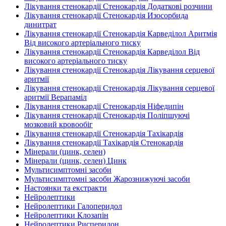
Лікування стенокардії Стенокардія Додаткові розчини
Лікування стенокардії Стенокардія Изосорбида
динитрат
Лікування стенокардії Стенокардія Карведілол Аритмія
Від високого артеріального тиску
Лікування стенокардії Стенокардія Карведілол Від
високого артеріального тиску
Лікування стенокардії Стенокардія Лікування серцевої
аритмії
Лікування стенокардії Стенокардія Лікування серцевої
аритмії Верапаміл
Лікування стенокардії Стенокардія Ніфедипін
Лікування стенокардії Стенокардія Поліпшуючі
мозковий кровообіг
Лікування стенокардії Стенокардія Тахікардія
Лікування стенокардії Тахікардія Стенокардія
Мінерали (цинк, селен)
Мінерали (цинк, селен) Цинк
Мультисимптомні засоби
Мультисимптомні засоби Жарознижуючі засоби
Настоянки та екстракти
Нейролептики
Нейролептики Галоперидол
Нейролептики Клозапін
Нейролептики Рисперидон