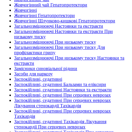
Жовчогінний чай Гепатопротектори
Жовчогінні
Жовчогінні Гепатопротектори
Жовчогінні Шлунково-кишкові Гепатопротектори
Загальнозміцнюючі Настоянки та екстракти
Загальнозміцнюючі Настоянки та екстракти При
низькому тиску
Загальнозміцнюючі При низькому тиску
Загальнозміцнюючі При низькому тиску Для
профілактики грипу
Загальнозміцнюючі При низькому тиску Настоянки та
екстракти
Замісники синовіальної рідини
Засоби для наркозу
Заспокійливі, седативні
Заспокійливі, седативні Бальзами та еліксири
Заспокійливі, седативні Настоянки та екстракти
Заспокійливі, седативні При серцевих неврозах
Заспокійливі, седативні При серцевих неврозах
Лікування стенокардії Тахікардія
Заспокійливі, седативні При серцевих неврозах
Тахікардія
Заспокійливі, седативні Тахікардія Лікування
стенокардії При серцевих неврозах