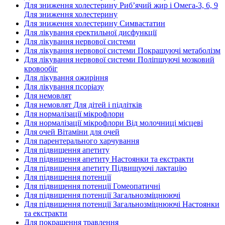
Для зниження холестерину Риб’ячий жир і Омега-3, 6, 9
Для зниження холестерину
Для зниження холестерину Симвастатин
Для лікування еректильної дисфункції
Для лікування нервової системи
Для лікування нервової системи Покращуючі метаболізм
Для лікування нервової системи Поліпшуючі мозковий
кровообіг
Для лікування ожиріння
Для лікування псоріазу
Для немовлят
Для немовлят Для дітей і підлітків
Для нормалізації мікрофлори
Для нормалізації мікрофлори Від молочниці місцеві
Для очей Вітаміни для очей
Для парентерального харчування
Для підвищення апетиту
Для підвищення апетиту Настоянки та екстракти
Для підвищення апетиту Підвищуючі лактацію
Для підвищення потенції
Для підвищення потенції Гомеопатичні
Для підвищення потенції Загальнозміцнюючі
Для підвищення потенції Загальнозміцнюючі Настоянки
та екстракти
Для покращення травлення