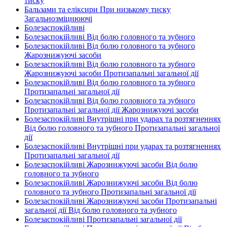
тиску
Бальзами та еліксири При низькому тиску
Загальнозміцнюючі
Болезаспокійливі
Болезаспокійливі Від болю головного та зубного
Болезаспокійливі Від болю головного та зубного
Жарознижуючі засоби
Болезаспокійливі Від болю головного та зубного
Жарознижуючі засоби Протизапальні загальної дії
Болезаспокійливі Від болю головного та зубного
Протизапальні загальної дії
Болезаспокійливі Від болю головного та зубного
Протизапальні загальної дії Жарознижуючі засоби
Болезаспокійливі Внутрішні при ударах та розтягненнях
Від болю головного та зубного Протизапальні загальної
дії
Болезаспокійливі Внутрішні при ударах та розтягненнях
Протизапальні загальної дії
Болезаспокійливі Жарознижуючі засоби Від болю
головного та зубного
Болезаспокійливі Жарознижуючі засоби Від болю
головного та зубного Протизапальні загальної дії
Болезаспокійливі Жарознижуючі засоби Протизапальні
загальної дії Від болю головного та зубного
Болезаспокійливі Протизапальні загальної дії