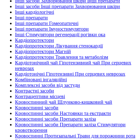
Інші засоби Захворювання шкіри Інші препарати
Інші засоби Інші препарати Захворювання шкіри
Інші кардіологічні
Інші препарати
Інші препарати Гомеопатичні
Інші препарати Імуностимулятори
Інші Стимулятори регенерації рогівки ока
Кардіопротектори
Кардіопротектори Лікування стенокардії
Кардіопротектори Магній
Кардіопротектори Травлення та метаболізм
Кардіотонічний чай Гіпотензивний чай При серцевих
неврозах
Кардіотонічні Гіпотензивні При серцевих неврозах
Комбіновані інгаляційні
Комплексні засоби від застуди
Контрастні засоби
Контрацептиви місцеві
Кровоспинний чай Шлунково-кишковий чай
Кровоспинні засоби
Кровоспинні засоби Настоянки та екстракти
Кровоспинні засоби Препарати заліза
Кровоспинні засоби Препарати заліза Стимулятори
кровотворення
Кровоспинні Протизапальні Трави для порожнини рота