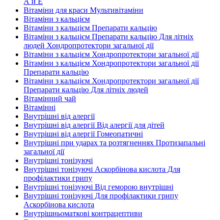
А и E
Вітаміни для краси Мультивітаміни
Вітаміни з кальцієм
Вітаміни з кальцієм Препарати кальцію
Вітаміни з кальцієм Препарати кальцію Для літніх
людей Хондропротектори загальної дії
Вітаміни з кальцієм Хондропротектори загальної дії
Вітаміни з кальцієм Хондропротектори загальної дії
Препарати кальцію
Вітаміни з кальцієм Хондропротектори загальної дії
Препарати кальцію Для літніх людей
Вітамінний чай
Вітамінні
Внутрішні від алергії
Внутрішні від алергії Від алергії для дітей
Внутрішні від алергії Гомеопатичні
Внутрішні при ударах та розтягненнях Протизапальні
загальної дії
Внутрішні тонізуючі
Внутрішні тонізуючі Аскорбінова кислота Для
профілактики грипу
Внутрішні тонізуючі Від геморою внутрішні
Внутрішні тонізуючі Для профілактики грипу
Аскорбінова кислота
Внутрішньоматкові контрацептиви