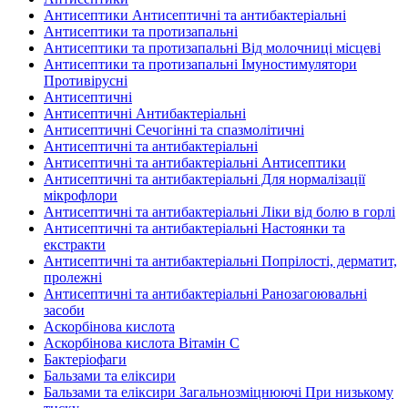
Антисептики Антисептичні та антибактеріальні
Антисептики та протизапальні
Антисептики та протизапальні Від молочниці місцеві
Антисептики та протизапальні Імуностимулятори
Противірусні
Антисептичні
Антисептичні Антибактеріальні
Антисептичні Сечогінні та спазмолітичні
Антисептичні та антибактеріальні
Антисептичні та антибактеріальні Антисептики
Антисептичні та антибактеріальні Для нормалізації
мікрофлори
Антисептичні та антибактеріальні Ліки від болю в горлі
Антисептичні та антибактеріальні Настоянки та
екстракти
Антисептичні та антибактеріальні Попрілості, дерматит,
пролежні
Антисептичні та антибактеріальні Ранозагоювальні
засоби
Аскорбінова кислота
Аскорбінова кислота Вітамін C
Бактеріофаги
Бальзами та еліксири
Бальзами та еліксири Загальнозміцнюючі При низькому