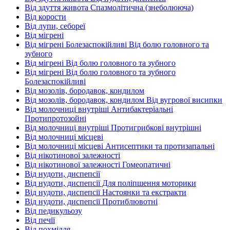
Від здуття живота Спазмолітична (знеболююча)
Від корости
Від лупи, себореї
Від мігрені
Від мігрені Болезаспокійливі Від болю головного та
зубного
Від мігрені Від болю головного та зубного
Від мігрені Від болю головного та зубного
Болезаспокійливі
Від мозолів, бородавок, кондилом
Від мозолів, бородавок, кондилом Від вугрової висипки
Від молочниці внутріші Антибактеріальні
Протипротозойні
Від молочниці внутріші Протигрибкові внутрішні
Від молочниці місцеві
Від молочниці місцеві Антисептики та протизапальні
Від нікотинової залежності
Від нікотинової залежності Гомеопатичні
Від нудоти, диспепсії
Від нудоти, диспепсії Для поліпшення моторики
Від нудоти, диспепсії Настоянки та екстракти
Від нудоти, диспепсії Протиблювотні
Від педикульозу
Від печії
Від похмілля