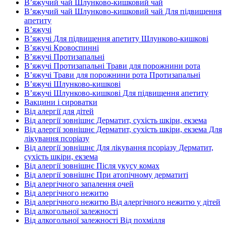
В’яжучий чай Шлунково-кишковий чай
В’яжучий чай Шлунково-кишковий чай Для підвищення
апетиту
В’яжучі
В’яжучі Для підвищення апетиту Шлунково-кишкові
В’яжучі Кровоспинні
В’яжучі Протизапальні
В’яжучі Протизапальні Трави для порожнини рота
В’яжучі Трави для порожнини рота Протизапальні
В’яжучі Шлунково-кишкові
В’яжучі Шлунково-кишкові Для підвищення апетиту
Вакцини і сироватки
Від алергії для дітей
Від алергії зовнішнє Дерматит, сухість шкіри, екзема
Від алергії зовнішнє Дерматит, сухість шкіри, екзема Для
лікування псоріазу
Від алергії зовнішнє Для лікування псоріазу Дерматит,
сухість шкіри, екзема
Від алергії зовнішнє Після укусу комах
Від алергії зовнішнє При атопічному дерматиті
Від алергічного запалення очей
Від алергічного нежитю
Від алергічного нежитю Від алергічного нежитю у дітей
Від алкогольної залежності
Від алкогольної залежності Від похмілля