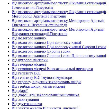
Від високого артеріального тиску Лікування стенокардії
Гомеопатичні Гіпертонія
Від високого артеріального тиску Лікування стенокардії
Метопролол Аритмія Гіпертонія
Від високого артеріального тиску Метопролол Аритмія
Гіпертонія Лікування стенокардії
Від високого артеріального тиску Метопролол Аритмія
Лікування стенокардії Гіпертонія
Від вологого кашлю
Від вологого кашлю При вологому кашлі
Від вологого кашлю При вологому кашлі Сиропи і соки
Від вологого кашлю Сиропи і соки
Від вологого кашлю Сиропи і соки При вологому кашлі
Від вугрової висипки
Від геморою місцеві
Від геморою місцеві Ранозагоювальні препарати
Від гепатиту В,С
Від гепатиту В,С Імуностимулятори
Від герпесу, вірусних захворювань шкіри
Від грибка шкіри, нігтів місцеві
Від діареї
Від діареї При захворюванні кишечника
Від захитування
Від здуття живота
Від здуття живота Від нудоти, диспепсії