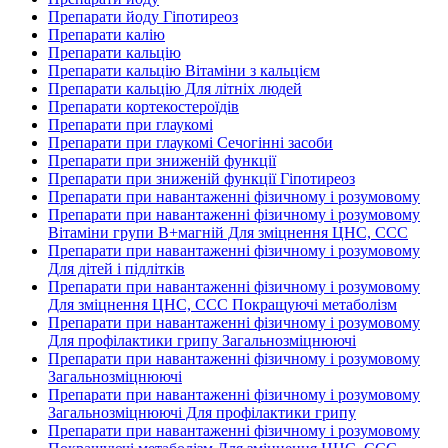
Препарати йоду Гіпотиреоз
Препарати калію
Препарати кальцію
Препарати кальцію Вітаміни з кальцієм
Препарати кальцію Для літніх людей
Препарати кортекостероїдів
Препарати при глаукомі
Препарати при глаукомі Сечогінні засоби
Препарати при зниженій функції
Препарати при зниженій функції Гіпотиреоз
Препарати при навантаженні фізичному і розумовому
Препарати при навантаженні фізичному і розумовому
Вітаміни групи В+магній Для зміцнення ЦНС, ССС
Препарати при навантаженні фізичному і розумовому
Для дітей і підлітків
Препарати при навантаженні фізичному і розумовому
Для зміцнення ЦНС, ССС Покращуючі метаболізм
Препарати при навантаженні фізичному і розумовому
Для профілактики грипу Загальнозміцнюючі
Препарати при навантаженні фізичному і розумовому
Загальнозміцнюючі
Препарати при навантаженні фізичному і розумовому
Загальнозміцнюючі Для профілактики грипу
Препарати при навантаженні фізичному і розумовому