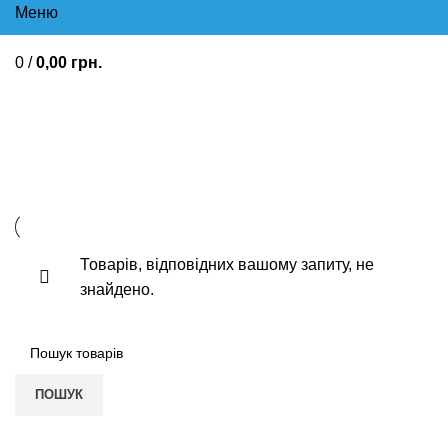
Меню
0
/
0,00
грн.
Заспокійливі, седативні При
серцевих неврозах Лікування
стенокардії Тахікардія
Товарів, відповідних вашому запиту, не
знайдено.
ПОШУК