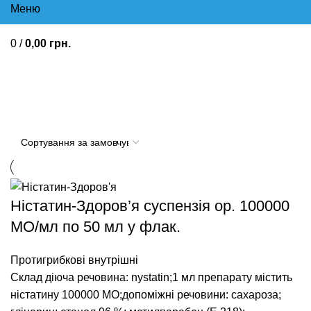
Меню
0
/
0,00
грн.
Протигрибкові внутрішні
Ністатин-Здоров’я суспензія ор. 100000
МО/мл по 50 мл у флак.
Протигрибкові внутрішні
Склад діюча речовина: nystatin;1 мл препарату містить
ністатину 100000 МО;допоміжні речовини: сахароза;