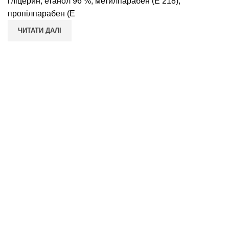
гліцерин; етанол 96 %; метилпарабен (Е 218);
пропілпарабен (Е
ЧИТАТИ ДАЛІ
ПОКУПЦЮ
Умови повернення