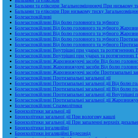
Бальзами та еліксири
Бальзами та еліксири Загальнозміцнюючі При низькому т
Бальзами та еліксири При низькому тиску Загальнозміцн
Болезаспокійливі
Болезаспокійливі Від болю головного та зубного
Болезаспокійливі Від болю головного та зубного Жарозн
Болезаспокійливі Від болю головного та зубного Жарозни
Болезаспокійливі Від болю головного та зубного Протизап
Болезаспокійливі Від болю головного та зубного Протиза
Болезаспокійливі Внутрішні при ударах та розтягненнях В
Болезаспокійливі Внутрішні при ударах та розтягненнях П
Болезаспокійливі Жарознижуючі засоби Від болю головно
Болезаспокійливі Жарознижуючі засоби Від болю головног
Болезаспокійливі Жарознижуючі засоби Протизапальні заг
Болезаспокійливі Протизапальні загальної дії
Болезаспокійливі Протизапальні загальної дії Від болю г
Болезаспокійливі Протизапальні загальної дії Від болю 
Болезаспокійливі Протизапальні загальної дії Внутрішні 
Болезаспокійливі Протизапальні загальної дії Жарознижу
Болезаспокійливі Спазмолітики
Бронхолітики загальної дії
Бронхолітики загальної дії При вологому кашлі
Бронхолітики загальної дії При запаленні верхніх дихаль
Бронхолітики інгаляційні
Бронхолітики інгаляційні Будесонід