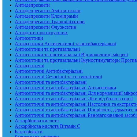
Антидепресанти
Антидепресанти Амітриптилін
Антидепресанти Кломіпрамін
Антидепресанти Транквілізатори
Антидепресанти Флуоксетин
Антидоти при отруєннях
Антисептики
Антисептики Антисептичні та антибактеріальні
Антисептики та протизапальні
Антисептики та протизапальні Від молочниці місцеві
Антисептики та протизапальні Імуностимулятори Против
Антисептичні
Антисептичні Антибактеріальні
Антисептичні Сечогінні та спазмолітичні
Антисептичні та антибактеріальні
Антисептичні та антибактеріальні Антисептики
Антисептичні та антибактеріальні Для нормалізації мікр
Антисептичні та антибактеріальні Ліки від болю в горлі
Антисептичні та антибактеріальні Настоянки та екстракт
Антисептичні та антибактеріальні Попрілості, дерматит, 
Антисептичні та антибактеріальні Ранозагоювальні засоб
Аскорбінова кислота
Аскорбінова кислота Вітамін C
Бактеріофаги