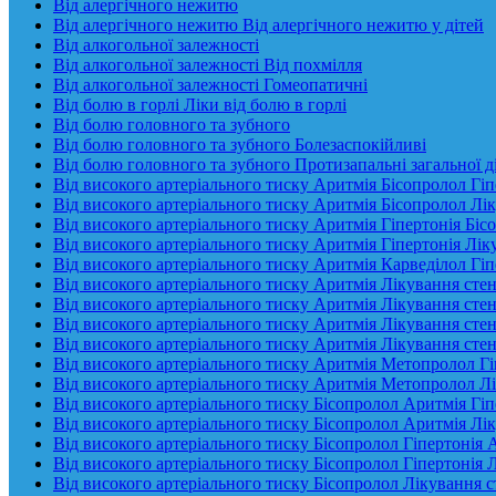
Від алергічного нежитю
Від алергічного нежитю Від алергічного нежитю у дітей
Від алкогольної залежності
Від алкогольної залежності Від похмілля
Від алкогольної залежності Гомеопатичні
Від болю в горлі Ліки від болю в горлі
Від болю головного та зубного
Від болю головного та зубного Болезаспокійливі
Від болю головного та зубного Протизапальні загальної д
Від високого артеріального тиску Аритмія Бісопролол Гіп
Від високого артеріального тиску Аритмія Бісопролол Лік
Від високого артеріального тиску Аритмія Гіпертонія Біс
Від високого артеріального тиску Аритмія Гіпертонія Лік
Від високого артеріального тиску Аритмія Карведілол Гіп
Від високого артеріального тиску Аритмія Лікування стен
Від високого артеріального тиску Аритмія Лікування стен
Від високого артеріального тиску Аритмія Лікування стен
Від високого артеріального тиску Аритмія Лікування сте
Від високого артеріального тиску Аритмія Метопролол Гі
Від високого артеріального тиску Аритмія Метопролол Лі
Від високого артеріального тиску Бісопролол Аритмія Гіп
Від високого артеріального тиску Бісопролол Аритмія Лік
Від високого артеріального тиску Бісопролол Гіпертонія 
Від високого артеріального тиску Бісопролол Гіпертонія 
Від високого артеріального тиску Бісопролол Лікування с