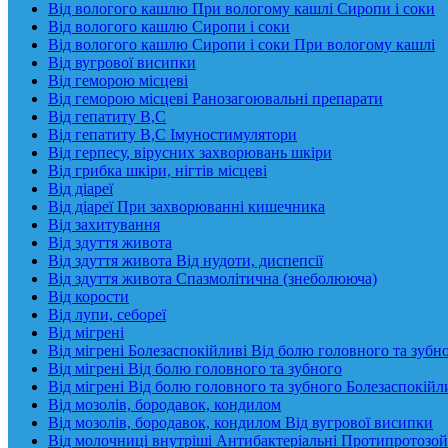
Від вологого кашлю При вологому кашлі Сиропи і соки
Від вологого кашлю Сиропи і соки
Від вологого кашлю Сиропи і соки При вологому кашлі
Від вугрової висипки
Від геморою місцеві
Від геморою місцеві Ранозагоювальні препарати
Від гепатиту В,С
Від гепатиту В,С Імуностимулятори
Від герпесу, вірусних захворювань шкіри
Від грибка шкіри, нігтів місцеві
Від діареї
Від діареї При захворюванні кишечника
Від захитування
Від здуття живота
Від здуття живота Від нудоти, диспепсії
Від здуття живота Спазмолітична (знеболююча)
Від корости
Від лупи, себореї
Від мігрені
Від мігрені Болезаспокійливі Від болю головного та зубн
Від мігрені Від болю головного та зубного
Від мігрені Від болю головного та зубного Болезаспокійл
Від мозолів, бородавок, кондилом
Від мозолів, бородавок, кондилом Від вугрової висипки
Від молочниці внутріші Антибактеріальні Протипротозой