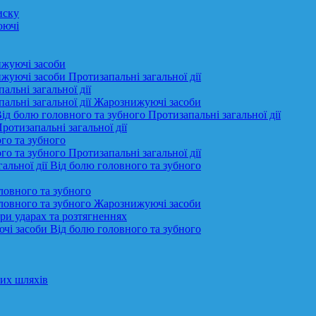
иску
юючі
ижуючі засоби
жуючі засоби Протизапальні загальної дії
альні загальної дії
пальні загальної дії Жарознижуючі засоби
ід болю головного та зубного Протизапальні загальної дії
ротизапальні загальної дії
го та зубного
о та зубного Протизапальні загальної дії
альної дії Від болю головного та зубного
оловного та зубного
головного та зубного Жарознижуючі засоби
при ударах та розтягненнях
ючі засоби Від болю головного та зубного
них шляхів