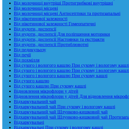
Від молочниці внутріші Протигрибкові внутрішні
Від молочниці місцеві
Від молочниці місцеві Антисептики та протизапальні
Від нікотинової залежності
Від нікотинової залежності Гомеопатичні
Від нудоти, диспепсії
Від нудоти, диспепсії Для поліпшення моторики
Від нудоти, диспепсії Настоянки та екстракти
Від нудоти, диспепсії Протиблювотні
Від педикульозу
Від печії
Від похмілля
Від сухого і вологого кашлю При сухому і вологому кашл
Від сухого і вологого кашлю При сухому і вологому кашл
Від сухого і вологого кашлю При сухому кашлі
Від сухого кашлю
Від сухого кашлю При сухому кашлі
Відновлення мікрофлори у дітей
Відновлення мікрофлори у дітей Для відновлення мікроф
Відхаркувальний чай
Відхаркувальний чай При сухому і вологому кашлі
Відхаркувальний чай Шлунково-кишковий чай
Відхаркувальний чай Шлунково-кишковий чай Протизап
Відхаркувальні
Відхаркувальні При сухому і вологому кашлі