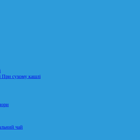
і
і При сухому кашлі
лори
альний чай