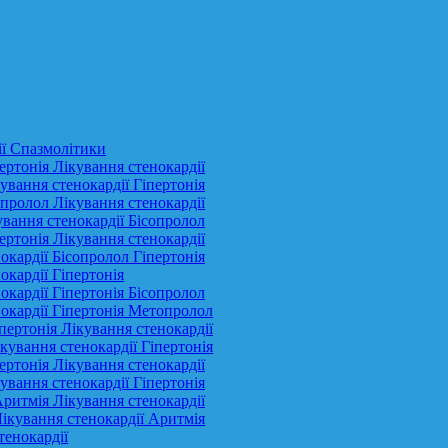
ії Спазмолітики
ертонія Лікування стенокардії
ування стенокардії Гіпертонія
опролол Лікування стенокардії
ування стенокардії Бісопролол
ертонія Лікування стенокардії
окардії Бісопролол Гіпертонія
окардії Гіпертонія
окардії Гіпертонія Бісопролол
нокардії Гіпертонія Метопролол
пертонія Лікування стенокардії
кування стенокардії Гіпертонія
ертонія Лікування стенокардії
ування стенокардії Гіпертонія
Аритмія Лікування стенокардії
Лікування стенокардії Аритмія
тенокардії