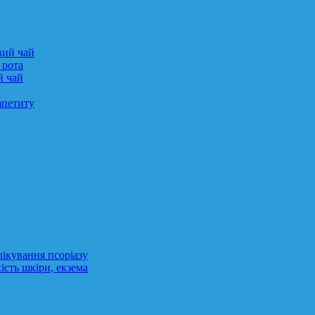
вий чай
 рота
й чай
апетиту
лікування псоріазу
ість шкіри, екзема