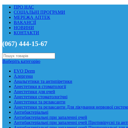
ПРО НАС
СОЦІАЛЬНІ ПРОГРАМИ
МЕРЕЖА АПТЕК
ВАКАНСІЇ
НОВИНИ
КОНТАКТИ
(067) 444-15-67
Виберіть категорію
EVO Derm
Алергени
Анальгетики та антипіретики
Анестетики в стоматології
Анестетики для очей
Анестетики стоматологічні
Анестетики та релаксанти
Анестетики та релаксанти Для лікування нервової систем
Антибактеріальні
Антибактеріальні при запаленні очей
Антибактеріальні при запаленні очей Противірусні та ант
Антибактеріальні при запаленні очей Протизапальні для 