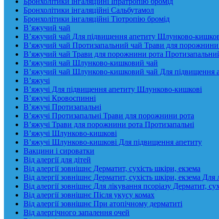
Бронхолітики інгаляційні Іпратропію бромід
Бронхолітики інгаляційні Сальбутамол
Бронхолітики інгаляційні Тіотропію бромід
В’яжучий чай
В’яжучий чай Для підвищення апетиту Шлунково-кишко
В’яжучий чай Протизапальний чай Трави для порожнини
В’яжучий чай Трави для порожнини рота Протизапальни
В’яжучий чай Шлунково-кишковий чай
В’яжучий чай Шлунково-кишковий чай Для підвищення 
В’яжучі
В’яжучі Для підвищення апетиту Шлунково-кишкові
В’яжучі Кровоспинні
В’яжучі Протизапальні
В’яжучі Протизапальні Трави для порожнини рота
В’яжучі Трави для порожнини рота Протизапальні
В’яжучі Шлунково-кишкові
В’яжучі Шлунково-кишкові Для підвищення апетиту
Вакцини і сироватки
Від алергії для дітей
Від алергії зовнішнє Дерматит, сухість шкіри, екзема
Від алергії зовнішнє Дерматит, сухість шкіри, екзема Для 
Від алергії зовнішнє Для лікування псоріазу Дерматит, сух
Від алергії зовнішнє Після укусу комах
Від алергії зовнішнє При атопічному дерматиті
Від алергічного запалення очей