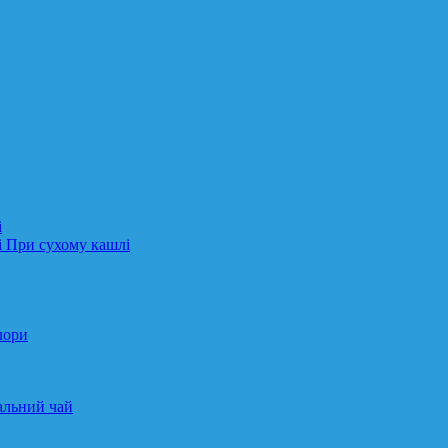
і
і При сухому кашлі
лори
альний чай