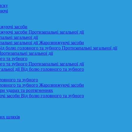
иску
юючі
ижуючі засоби
жуючі засоби Протизапальні загальної дії
альні загальної дії
пальні загальної дії Жарознижуючі засоби
ід болю головного та зубного Протизапальні загальної дії
ротизапальні загальної дії
го та зубного
о та зубного Протизапальні загальної дії
альної дії Від болю головного та зубного
оловного та зубного
головного та зубного Жарознижуючі засоби
при ударах та розтягненнях
ючі засоби Від болю головного та зубного
них шляхів