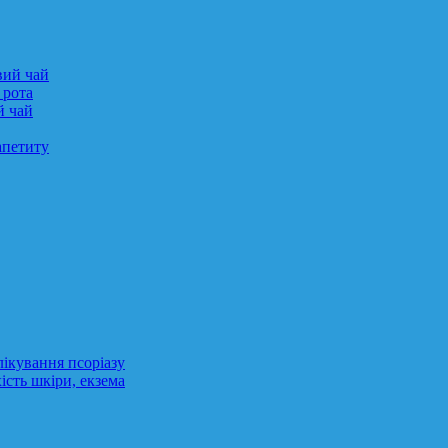
вий чай
 рота
й чай
апетиту
лікування псоріазу
ість шкіри, екзема