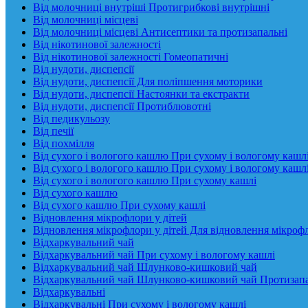
Від молочниці внутріші Протигрибкові внутрішні
Від молочниці місцеві
Від молочниці місцеві Антисептики та протизапальні
Від нікотинової залежності
Від нікотинової залежності Гомеопатичні
Від нудоти, диспепсії
Від нудоти, диспепсії Для поліпшення моторики
Від нудоти, диспепсії Настоянки та екстракти
Від нудоти, диспепсії Протиблювотні
Від педикульозу
Від печії
Від похмілля
Від сухого і вологого кашлю При сухому і вологому кашл
Від сухого і вологого кашлю При сухому і вологому кашл
Від сухого і вологого кашлю При сухому кашлі
Від сухого кашлю
Від сухого кашлю При сухому кашлі
Відновлення мікрофлори у дітей
Відновлення мікрофлори у дітей Для відновлення мікроф
Відхаркувальний чай
Відхаркувальний чай При сухому і вологому кашлі
Відхаркувальний чай Шлунково-кишковий чай
Відхаркувальний чай Шлунково-кишковий чай Протизап
Відхаркувальні
Відхаркувальні При сухому і вологому кашлі