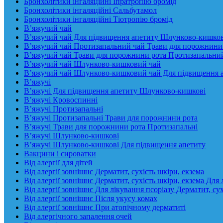
Бронхолітики інгаляційні Іпратропію бромід
Бронхолітики інгаляційні Сальбутамол
Бронхолітики інгаляційні Тіотропію бромід
В’яжучий чай
В’яжучий чай Для підвищення апетиту Шлунково-кишко
В’яжучий чай Протизапальний чай Трави для порожнини
В’яжучий чай Трави для порожнини рота Протизапальни
В’яжучий чай Шлунково-кишковий чай
В’яжучий чай Шлунково-кишковий чай Для підвищення 
В’яжучі
В’яжучі Для підвищення апетиту Шлунково-кишкові
В’яжучі Кровоспинні
В’яжучі Протизапальні
В’яжучі Протизапальні Трави для порожнини рота
В’яжучі Трави для порожнини рота Протизапальні
В’яжучі Шлунково-кишкові
В’яжучі Шлунково-кишкові Для підвищення апетиту
Вакцини і сироватки
Від алергії для дітей
Від алергії зовнішнє Дерматит, сухість шкіри, екзема
Від алергії зовнішнє Дерматит, сухість шкіри, екзема Для 
Від алергії зовнішнє Для лікування псоріазу Дерматит, сух
Від алергії зовнішнє Після укусу комах
Від алергії зовнішнє При атопічному дерматиті
Від алергічного запалення очей