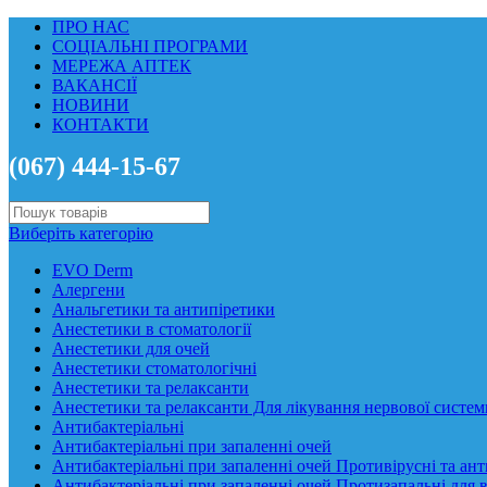
ПРО НАС
СОЦІАЛЬНІ ПРОГРАМИ
МЕРЕЖА АПТЕК
ВАКАНСІЇ
НОВИНИ
КОНТАКТИ
(067) 444-15-67
Виберіть категорію
EVO Derm
Алергени
Анальгетики та антипіретики
Анестетики в стоматології
Анестетики для очей
Анестетики стоматологічні
Анестетики та релаксанти
Анестетики та релаксанти Для лікування нервової систем
Антибактеріальні
Антибактеріальні при запаленні очей
Антибактеріальні при запаленні очей Противірусні та ант
Антибактеріальні при запаленні очей Протизапальні для 