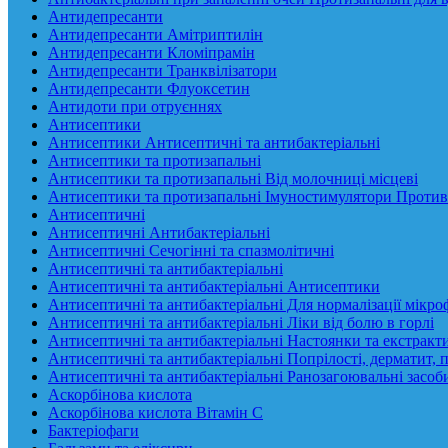
Антидепресанти
Антидепресанти Амітриптилін
Антидепресанти Кломіпрамін
Антидепресанти Транквілізатори
Антидепресанти Флуоксетин
Антидоти при отруєннях
Антисептики
Антисептики Антисептичні та антибактеріальні
Антисептики та протизапальні
Антисептики та протизапальні Від молочниці місцеві
Антисептики та протизапальні Імуностимулятори Против
Антисептичні
Антисептичні Антибактеріальні
Антисептичні Сечогінні та спазмолітичні
Антисептичні та антибактеріальні
Антисептичні та антибактеріальні Антисептики
Антисептичні та антибактеріальні Для нормалізації мікр
Антисептичні та антибактеріальні Ліки від болю в горлі
Антисептичні та антибактеріальні Настоянки та екстракт
Антисептичні та антибактеріальні Попрілості, дерматит, 
Антисептичні та антибактеріальні Ранозагоювальні засоб
Аскорбінова кислота
Аскорбінова кислота Вітамін C
Бактеріофаги