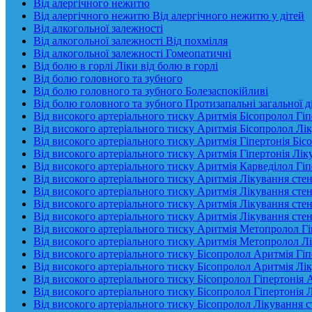
Від алергічного нежитю
Від алергічного нежитю Від алергічного нежитю у дітей
Від алкогольної залежності
Від алкогольної залежності Від похмілля
Від алкогольної залежності Гомеопатичні
Від болю в горлі Ліки від болю в горлі
Від болю головного та зубного
Від болю головного та зубного Болезаспокійливі
Від болю головного та зубного Протизапальні загальної д
Від високого артеріального тиску Аритмія Бісопролол Гіп
Від високого артеріального тиску Аритмія Бісопролол Лік
Від високого артеріального тиску Аритмія Гіпертонія Біс
Від високого артеріального тиску Аритмія Гіпертонія Лік
Від високого артеріального тиску Аритмія Карведілол Гіп
Від високого артеріального тиску Аритмія Лікування стен
Від високого артеріального тиску Аритмія Лікування стен
Від високого артеріального тиску Аритмія Лікування стен
Від високого артеріального тиску Аритмія Лікування сте
Від високого артеріального тиску Аритмія Метопролол Гі
Від високого артеріального тиску Аритмія Метопролол Лі
Від високого артеріального тиску Бісопролол Аритмія Гіп
Від високого артеріального тиску Бісопролол Аритмія Лік
Від високого артеріального тиску Бісопролол Гіпертонія 
Від високого артеріального тиску Бісопролол Гіпертонія 
Від високого артеріального тиску Бісопролол Лікування с