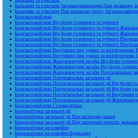
Бальзами та еліксири
Бальзами та еліксири Загальнозміцнюючі При низькому т
Бальзами та еліксири При низькому тиску Загальнозміцн
Болезаспокійливі
Болезаспокійливі Від болю головного та зубного
Болезаспокійливі Від болю головного та зубного Жарозн
Болезаспокійливі Від болю головного та зубного Жарозни
Болезаспокійливі Від болю головного та зубного Протизап
Болезаспокійливі Від болю головного та зубного Протиза
Болезаспокійливі Внутрішні при ударах та розтягненнях В
Болезаспокійливі Внутрішні при ударах та розтягненнях П
Болезаспокійливі Жарознижуючі засоби Від болю головно
Болезаспокійливі Жарознижуючі засоби Від болю головног
Болезаспокійливі Жарознижуючі засоби Протизапальні заг
Болезаспокійливі Протизапальні загальної дії
Болезаспокійливі Протизапальні загальної дії Від болю г
Болезаспокійливі Протизапальні загальної дії Від болю 
Болезаспокійливі Протизапальні загальної дії Внутрішні 
Болезаспокійливі Протизапальні загальної дії Жарознижу
Болезаспокійливі Спазмолітики
Бронхолітики загальної дії
Бронхолітики загальної дії При вологому кашлі
Бронхолітики загальної дії При запаленні верхніх дихаль
Бронхолітики інгаляційні
Бронхолітики інгаляційні Будесонід