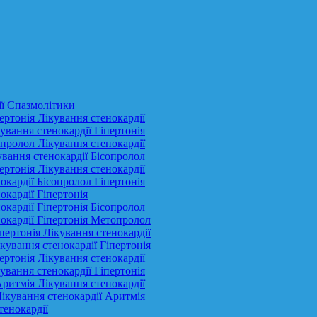
ії Спазмолітики
ертонія Лікування стенокардії
ування стенокардії Гіпертонія
опролол Лікування стенокардії
ування стенокардії Бісопролол
ертонія Лікування стенокардії
окардії Бісопролол Гіпертонія
окардії Гіпертонія
окардії Гіпертонія Бісопролол
нокардії Гіпертонія Метопролол
пертонія Лікування стенокардії
кування стенокардії Гіпертонія
ертонія Лікування стенокардії
ування стенокардії Гіпертонія
Аритмія Лікування стенокардії
Лікування стенокардії Аритмія
тенокардії