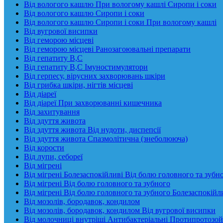
Від вологого кашлю При вологому кашлі Сиропи і соки
Від вологого кашлю Сиропи і соки
Від вологого кашлю Сиропи і соки При вологому кашлі
Від вугрової висипки
Від геморою місцеві
Від геморою місцеві Ранозагоювальні препарати
Від гепатиту В,С
Від гепатиту В,С Імуностимулятори
Від герпесу, вірусних захворювань шкіри
Від грибка шкіри, нігтів місцеві
Від діареї
Від діареї При захворюванні кишечника
Від захитування
Від здуття живота
Від здуття живота Від нудоти, диспепсії
Від здуття живота Спазмолітична (знеболююча)
Від корости
Від лупи, себореї
Від мігрені
Від мігрені Болезаспокійливі Від болю головного та зубн
Від мігрені Від болю головного та зубного
Від мігрені Від болю головного та зубного Болезаспокійл
Від мозолів, бородавок, кондилом
Від мозолів, бородавок, кондилом Від вугрової висипки
Від молочниці внутріші Антибактеріальні Протипротозой