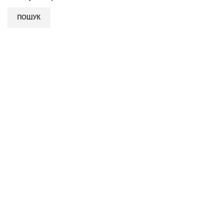
ПОШУК
ПОКУПЦЮ
Умови повернення