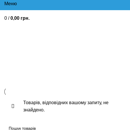
Меню
0
/
0,00
грн.
Болезаспокійливі
Протизапальні загальної дії Від
болю головного та зубного
Жарознижуючі засоби
Товарів, відповідних вашому запиту, не
знайдено.