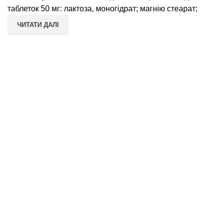
таблеток 50 мг: лактоза, моногідрат; магнію стеарат;
ЧИТАТИ ДАЛІ
ПОКУПЦЮ
Умови повернення
Гарантія якості
Публічна оферта