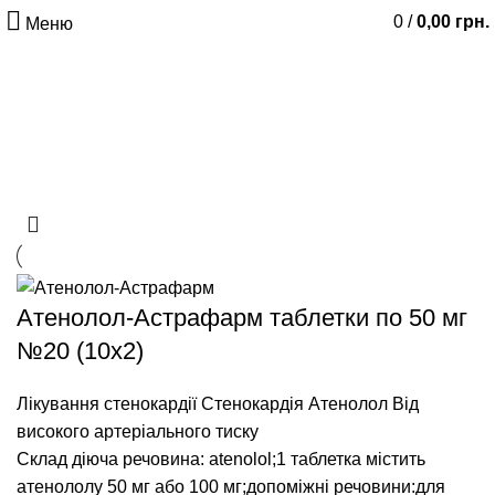
0
/
0,00
грн.
Меню
Лікування стенокардії
Стенокардія Атенолол Від
високого артеріального тиску
Атенолол-Астрафарм таблетки по 50 мг
№20 (10х2)
Лікування стенокардії Стенокардія Атенолол Від
високого артеріального тиску
Склад діюча речовина: atenolol;1 таблетка містить
атенололу 50 мг або 100 мг;допоміжні речовини:для