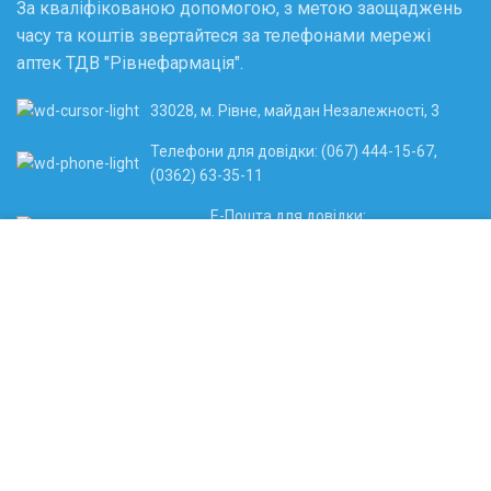
За кваліфікованою допомогою, з метою заощаджень
часу та коштів звертайтеся за телефонами мережі
аптек ТДВ "Рівнефармація".
33028, м. Рівне, майдан Незалежності, 3
Телефони для довідки: (067) 444-15-67,
(0362) 63-35-11
Е-Пошта для довідки:
sitelikyrvph@gmail.com
Ми використовуємо файли cookie. Переглядаючи
цей веб-сайт, ви погоджуєтеся на використання
Е-Пошта приймальні:
нами файлів cookie.
rvpharma.upr@gmail.com
Аудиторський звіт
ДЕТАЛЬНІШЕ
ПРИЙНЯТИ
Фінансовий звіт
1988-2023
МЕРЕЖА АПТЕК "РІВНЕФАРМАЦІЯ"