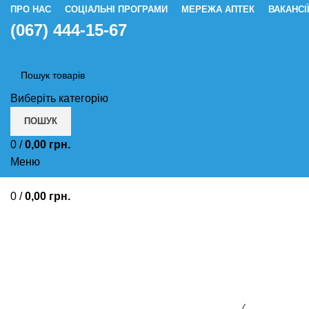
ПРО НАС
СОЦІАЛЬНІ ПРОГРАМИ
МЕРЕЖА АПТЕК
ВАКАНСІ
(067) 444-15-67
Виберіть категорію
ПОШУК
0
/
0,00
грн.
Меню
0
/
0,00
грн.
Захворювання шкіри