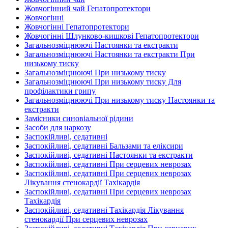
Жовчогінний чай Гепатопротектори
Жовчогінні
Жовчогінні Гепатопротектори
Жовчогінні Шлунково-кишкові Гепатопротектори
Загальнозміцнюючі Настоянки та екстракти
Загальнозміцнюючі Настоянки та екстракти При
низькому тиску
Загальнозміцнюючі При низькому тиску
Загальнозміцнюючі При низькому тиску Для
профілактики грипу
Загальнозміцнюючі При низькому тиску Настоянки та
екстракти
Замісники синовіальної рідини
Засоби для наркозу
Заспокійливі, седативні
Заспокійливі, седативні Бальзами та еліксири
Заспокійливі, седативні Настоянки та екстракти
Заспокійливі, седативні При серцевих неврозах
Заспокійливі, седативні При серцевих неврозах
Лікування стенокардії Тахікардія
Заспокійливі, седативні При серцевих неврозах
Тахікардія
Заспокійливі, седативні Тахікардія Лікування
стенокардії При серцевих неврозах