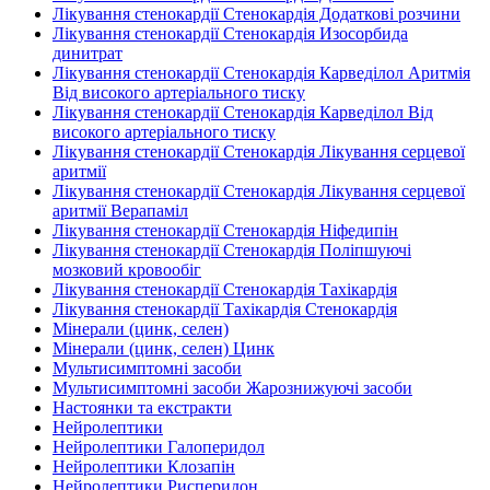
Лікування стенокардії Стенокардія Додаткові розчини
Лікування стенокардії Стенокардія Изосорбида
динитрат
Лікування стенокардії Стенокардія Карведілол Аритмія
Від високого артеріального тиску
Лікування стенокардії Стенокардія Карведілол Від
високого артеріального тиску
Лікування стенокардії Стенокардія Лікування серцевої
аритмії
Лікування стенокардії Стенокардія Лікування серцевої
аритмії Верапаміл
Лікування стенокардії Стенокардія Ніфедипін
Лікування стенокардії Стенокардія Поліпшуючі
мозковий кровообіг
Лікування стенокардії Стенокардія Тахікардія
Лікування стенокардії Тахікардія Стенокардія
Мінерали (цинк, селен)
Мінерали (цинк, селен) Цинк
Мультисимптомні засоби
Мультисимптомні засоби Жарознижуючі засоби
Настоянки та екстракти
Нейролептики
Нейролептики Галоперидол
Нейролептики Клозапін
Нейролептики Рисперидон