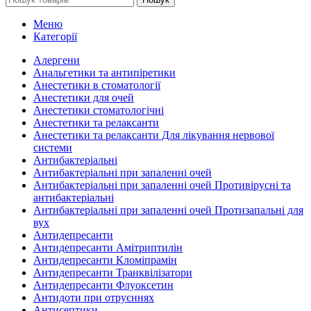
Меню
Категорії
Алергени
Анальгетики та антипіретики
Анестетики в стоматології
Анестетики для очей
Анестетики стоматологічні
Анестетики та релаксанти
Анестетики та релаксанти Для лікування нервової
системи
Антибактеріальні
Антибактеріальні при запаленні очей
Антибактеріальні при запаленні очей Противірусні та
антибактеріальні
Антибактеріальні при запаленні очей Протизапальні для
вух
Антидепресанти
Антидепресанти Амітриптилін
Антидепресанти Кломіпрамін
Антидепресанти Транквілізатори
Антидепресанти Флуоксетин
Антидоти при отруєннях
Антисептики