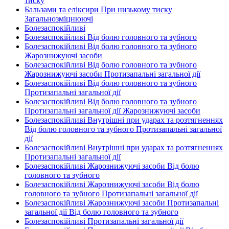
тиску
Бальзами та еліксири При низькому тиску
Загальнозміцнюючі
Болезаспокійливі
Болезаспокійливі Від болю головного та зубного
Болезаспокійливі Від болю головного та зубного
Жарознижуючі засоби
Болезаспокійливі Від болю головного та зубного
Жарознижуючі засоби Протизапальні загальної дії
Болезаспокійливі Від болю головного та зубного
Протизапальні загальної дії
Болезаспокійливі Від болю головного та зубного
Протизапальні загальної дії Жарознижуючі засоби
Болезаспокійливі Внутрішні при ударах та розтягненнях
Від болю головного та зубного Протизапальні загальної
дії
Болезаспокійливі Внутрішні при ударах та розтягненнях
Протизапальні загальної дії
Болезаспокійливі Жарознижуючі засоби Від болю
головного та зубного
Болезаспокійливі Жарознижуючі засоби Від болю
головного та зубного Протизапальні загальної дії
Болезаспокійливі Жарознижуючі засоби Протизапальні
загальної дії Від болю головного та зубного
Болезаспокійливі Протизапальні загальної дії