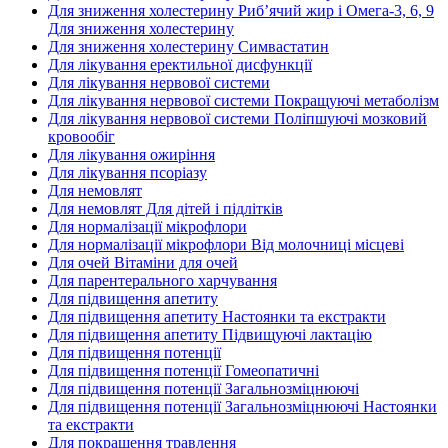
Для зниження холестерину Риб’ячий жир і Омега-3, 6, 9
Для зниження холестерину
Для зниження холестерину Симвастатин
Для лікування еректильної дисфункції
Для лікування нервової системи
Для лікування нервової системи Покращуючі метаболізм
Для лікування нервової системи Поліпшуючі мозковий
кровообіг
Для лікування ожиріння
Для лікування псоріазу
Для немовлят
Для немовлят Для дітей і підлітків
Для нормалізації мікрофлори
Для нормалізації мікрофлори Від молочниці місцеві
Для очей Вітаміни для очей
Для парентерального харчування
Для підвищення апетиту
Для підвищення апетиту Настоянки та екстракти
Для підвищення апетиту Підвищуючі лактацію
Для підвищення потенції
Для підвищення потенції Гомеопатичні
Для підвищення потенції Загальнозміцнюючі
Для підвищення потенції Загальнозміцнюючі Настоянки
та екстракти
Для покращення травлення