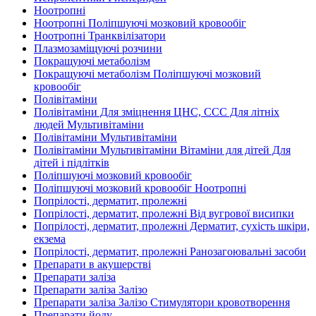
Ноотропні
Ноотропні Поліпшуючі мозковий кровообіг
Ноотропні Транквілізатори
Плазмозаміщуючі розчини
Покращуючі метаболізм
Покращуючі метаболізм Поліпшуючі мозковий
кровообіг
Полівітаміни
Полівітаміни Для зміцнення ЦНС, ССС Для літніх
людей Мультивітаміни
Полівітаміни Мультивітаміни
Полівітаміни Мультивітаміни Вітаміни для дітей Для
дітей і підлітків
Поліпшуючі мозковий кровообіг
Поліпшуючі мозковий кровообіг Ноотропні
Попрілості, дерматит, пролежні
Попрілості, дерматит, пролежні Від вугрової висипки
Попрілості, дерматит, пролежні Дерматит, сухість шкіри,
екзема
Попрілості, дерматит, пролежні Ранозагоювальні засоби
Препарати в акушерстві
Препарати заліза
Препарати заліза Залізо
Препарати заліза Залізо Стимулятори кровотворення
Препарати йоду