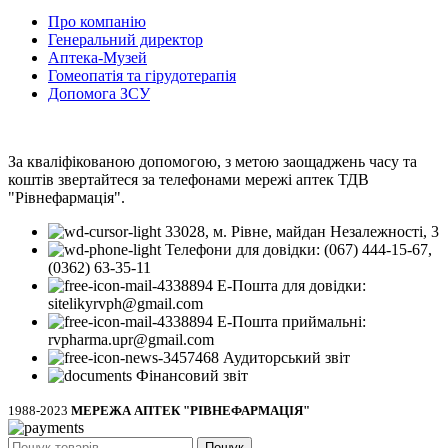
Про компанію
Генеральний директор
Аптека-Музей
Гомеопатія та гірудотерапія
Допомога ЗСУ
За кваліфікованою допомогою, з метою заощаджень часу та
коштів звертайтеся за телефонами мережі аптек ТДВ
"Рівнефармація".
33028, м. Рівне, майдан Незалежності, 3
Телефони для довідки: (067) 444-15-67,
(0362) 63-35-11
Е-Пошта для довідки:
sitelikyrvph@gmail.com
Е-Пошта приймальні:
rvpharma.upr@gmail.com
Аудиторський звіт
Фінансовий звіт
1988-2023
МЕРЕЖА АПТЕК "РІВНЕФАРМАЦІЯ"
Пошук