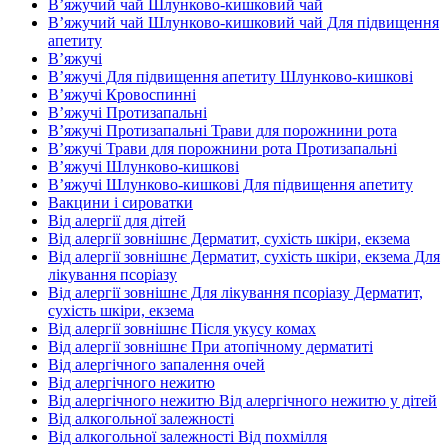
В’яжучий чай Шлунково-кишковий чай
В’яжучий чай Шлунково-кишковий чай Для підвищення
апетиту
В’яжучі
В’яжучі Для підвищення апетиту Шлунково-кишкові
В’яжучі Кровоспинні
В’яжучі Протизапальні
В’яжучі Протизапальні Трави для порожнини рота
В’яжучі Трави для порожнини рота Протизапальні
В’яжучі Шлунково-кишкові
В’яжучі Шлунково-кишкові Для підвищення апетиту
Вакцини і сироватки
Від алергії для дітей
Від алергії зовнішнє Дерматит, сухість шкіри, екзема
Від алергії зовнішнє Дерматит, сухість шкіри, екзема Для
лікування псоріазу
Від алергії зовнішнє Для лікування псоріазу Дерматит,
сухість шкіри, екзема
Від алергії зовнішнє Після укусу комах
Від алергії зовнішнє При атопічному дерматиті
Від алергічного запалення очей
Від алергічного нежитю
Від алергічного нежитю Від алергічного нежитю у дітей
Від алкогольної залежності
Від алкогольної залежності Від похмілля