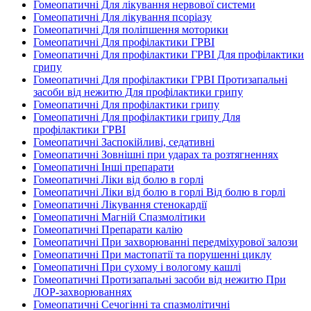
Гомеопатичні Для лікування нервової системи
Гомеопатичні Для лікування псоріазу
Гомеопатичні Для поліпшення моторики
Гомеопатичні Для профілактики ГРВІ
Гомеопатичні Для профілактики ГРВІ Для профілактики
грипу
Гомеопатичні Для профілактики ГРВІ Протизапальні
засоби від нежитю Для профілактики грипу
Гомеопатичні Для профілактики грипу
Гомеопатичні Для профілактики грипу Для
профілактики ГРВІ
Гомеопатичні Заспокійливі, седативні
Гомеопатичні Зовнішні при ударах та розтягненнях
Гомеопатичні Інші препарати
Гомеопатичні Ліки від болю в горлі
Гомеопатичні Ліки від болю в горлі Від болю в горлі
Гомеопатичні Лікування стенокардії
Гомеопатичні Магній Спазмолітики
Гомеопатичні Препарати калію
Гомеопатичні При захворюванні передміхурової залози
Гомеопатичні При мастопатії та порушенні циклу
Гомеопатичні При сухому і вологому кашлі
Гомеопатичні Протизапальні засоби від нежитю При
ЛОР-захворюваннях
Гомеопатичні Сечогінні та спазмолітичні