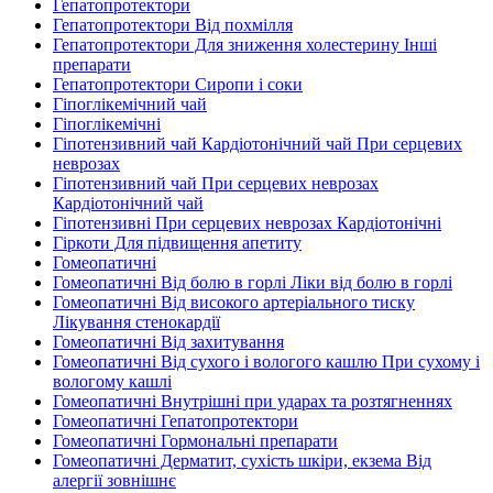
Гепатопротектори
Гепатопротектори Від похмілля
Гепатопротектори Для зниження холестерину Інші
препарати
Гепатопротектори Сиропи і соки
Гіпоглікемічний чай
Гіпоглікемічні
Гіпотензивний чай Кардіотонічний чай При серцевих
неврозах
Гіпотензивний чай При серцевих неврозах
Кардіотонічний чай
Гіпотензивні При серцевих неврозах Кардіотонічні
Гіркоти Для підвищення апетиту
Гомеопатичні
Гомеопатичні Від болю в горлі Ліки від болю в горлі
Гомеопатичні Від високого артеріального тиску
Лікування стенокардії
Гомеопатичні Від захитування
Гомеопатичні Від сухого і вологого кашлю При сухому і
вологому кашлі
Гомеопатичні Внутрішні при ударах та розтягненнях
Гомеопатичні Гепатопротектори
Гомеопатичні Гормональні препарати
Гомеопатичні Дерматит, сухість шкіри, екзема Від
алергії зовнішнє