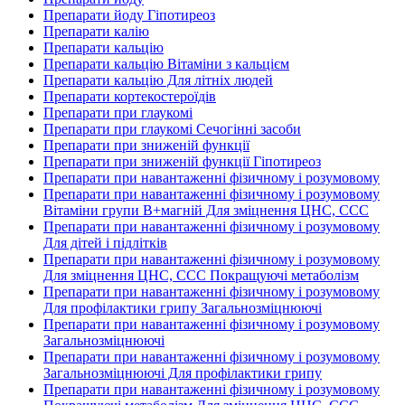
Препарати йоду Гіпотиреоз
Препарати калію
Препарати кальцію
Препарати кальцію Вітаміни з кальцієм
Препарати кальцію Для літніх людей
Препарати кортекостероїдів
Препарати при глаукомі
Препарати при глаукомі Сечогінні засоби
Препарати при зниженій функції
Препарати при зниженій функції Гіпотиреоз
Препарати при навантаженні фізичному і розумовому
Препарати при навантаженні фізичному і розумовому
Вітаміни групи В+магній Для зміцнення ЦНС, ССС
Препарати при навантаженні фізичному і розумовому
Для дітей і підлітків
Препарати при навантаженні фізичному і розумовому
Для зміцнення ЦНС, ССС Покращуючі метаболізм
Препарати при навантаженні фізичному і розумовому
Для профілактики грипу Загальнозміцнюючі
Препарати при навантаженні фізичному і розумовому
Загальнозміцнюючі
Препарати при навантаженні фізичному і розумовому
Загальнозміцнюючі Для профілактики грипу
Препарати при навантаженні фізичному і розумовому