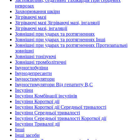
Заспокійливі, седативні Тахікардія При серцевих
неврозах
Захворювання шкіри
Зігріваючі мазі
Зігріваючі мазі Зігріваючі мазі, інгаляції
Зігріваючі мазі, інгаляції
Зовнішні при ударах та розтягненнях
Зовнішні при ударах та розтягненнях Інші
Зовнішні при ударах та розтягненнях Протизапальні
зовнішні
Зовнішні тонізуючі
Зовнішні тромболітичні
Імуноглобуліни
Імунодепресанти
Імуностимулятори
Імуностимулятори Від гепатиту В,С
Інсуліни
Інсуліни Комбінації інсулінів
Інсуліни Короткої дії
Інсуліни Короткої дії Середньої тривалості
Інсуліни Середньої тривалості
Інсуліни Середньої тривалості Короткої дії
Інсуліни Тривалої дії
Інші
Інші засоби