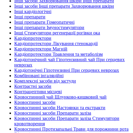
Інші засоби Захворювання шкіри Інші препарати
Інші засоби Інші препарати Захворювання шкіри
Інші кардіологічні
Інші препарати
Інші препарати Гомеопатичні
Інші препарати Імуностимулятори
Інші Стимулятори регенерації рогівки ока
Кардіопротектори
Кардіопротектори Лікування стенокардії
Кардіопротектори Магній
Кардіопротектори Травлення та метаболізм
Кардіотонічний чай Гіпотензивний чай При серцевих
неврозах
Кардіотонічні Гіпотензивні При серцевих неврозах
Комбіновані інгаляційні
Комплексні засоби від застуди
Контрастні засоби
Контрацептиви місцеві
Кровоспинний чай Шлунково-кишковий чай
Кровоспинні засоби
Кровоспинні засоби Настоянки та екстракти
Кровоспинні засоби Препарати заліза
Кровоспинні засоби Препарати заліза Стимулятори
кровотворення
Кровоспинні Протизапальні Трави для порожнини рота