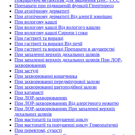
Покращуючі метаболізм Для зміцнення ЦНС, ССС
Препарати при підвищеній функції Гіпертиреоз
При атопічному дерматиті
При атопічному дерматиті Від алергії зовнішнє
При вологому кашлі
При вологому кашлі Від вологого кашлю
При вологому кашлі Сиропи і соки
При гастриті та виразці
При гастриті та виразці Від печії
При гастриті та виразці Препарати в акушерстві
При запаленні верхніх дихальних шляхів
При запаленні верхніх дихальних шляхів При ЛОР-
захворюваннях
При застуді
При захворюванні кишечника
При захворюванні передміхурової залози
При захворюванні щитоподібної залози
При катаракті
При ЛОР-захворюваннях
При ЛОР-захворюваннях Від алергічного нежитю
При ЛОР-захворюваннях При запаленні верхніх
дихальних шляхів
При мастопатії та порушенні циклу
При мастопатії та порушенні циклу Гомеопатичні
При перевтомі, сухості