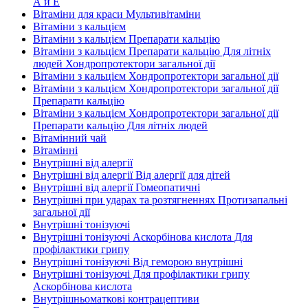
А и E
Вітаміни для краси Мультивітаміни
Вітаміни з кальцієм
Вітаміни з кальцієм Препарати кальцію
Вітаміни з кальцієм Препарати кальцію Для літніх
людей Хондропротектори загальної дії
Вітаміни з кальцієм Хондропротектори загальної дії
Вітаміни з кальцієм Хондропротектори загальної дії
Препарати кальцію
Вітаміни з кальцієм Хондропротектори загальної дії
Препарати кальцію Для літніх людей
Вітамінний чай
Вітамінні
Внутрішні від алергії
Внутрішні від алергії Від алергії для дітей
Внутрішні від алергії Гомеопатичні
Внутрішні при ударах та розтягненнях Протизапальні
загальної дії
Внутрішні тонізуючі
Внутрішні тонізуючі Аскорбінова кислота Для
профілактики грипу
Внутрішні тонізуючі Від геморою внутрішні
Внутрішні тонізуючі Для профілактики грипу
Аскорбінова кислота
Внутрішньоматкові контрацептиви