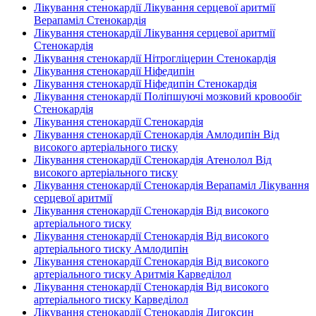
Лікування стенокардії Лікування серцевої аритмії
Верапаміл Стенокардія
Лікування стенокардії Лікування серцевої аритмії
Стенокардія
Лікування стенокардії Нітрогліцерин Стенокардія
Лікування стенокардії Ніфедипін
Лікування стенокардії Ніфедипін Стенокардія
Лікування стенокардії Поліпшуючі мозковий кровообіг
Стенокардія
Лікування стенокардії Стенокардія
Лікування стенокардії Стенокардія Амлодипін Від
високого артеріального тиску
Лікування стенокардії Стенокардія Атенолол Від
високого артеріального тиску
Лікування стенокардії Стенокардія Верапаміл Лікування
серцевої аритмії
Лікування стенокардії Стенокардія Від високого
артеріального тиску
Лікування стенокардії Стенокардія Від високого
артеріального тиску Амлодипін
Лікування стенокардії Стенокардія Від високого
артеріального тиску Аритмія Карведілол
Лікування стенокардії Стенокардія Від високого
артеріального тиску Карведілол
Лікування стенокардії Стенокардія Дигоксин