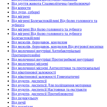
Від здуття живота Спазмолітична (знеболююча)
Від корости
Від лупи, себореї
Від мігрені
Від мігрені Болезаспокійливі Від болю головного та
зубного
Від мігрені Від болю головного та зубного
Від мігрені Від болю головного та зубного
Болезаспокійливі
Від мозолів, бородавок, кондилом
Від мозолів, бородавок, кондилом Від вугрової висипки
Від молочниці внутріші Антибактеріальні
Протипротозойні
Від молочниці внутріші Протигрибкові внутрішні
Від молочниці місцеві
Від молочниці місцеві Антисептики та протизапальні
Від нікотинової залежності
Від нікотинової залежності Гомеопатичні
Від нудоти, диспепсії
Від нудоти, диспепсії Для поліпшення моторики
Від нудоти, диспепсії Настоянки та екстракти
Від нудоти, диспепсії Протиблювотні
Від педикульозу
Від печії
Від похмілля