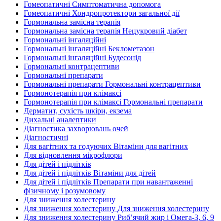
Гомеопатичні Симптоматична допомога
Гомеопатичні Хондропротектори загальної дії
Гормональна замісна терапія
Гормональна замісна терапія Нецукровий діабет
Гормональні інгаляційні
Гормональні інгаляційні Беклометазон
Гормональні інгаляційні Будесонід
Гормональні контрацептиви
Гормональні препарати
Гормональні препарати Гормональні контрацептиви
Гормонотерапія при клімаксі
Гормонотерапія при клімаксі Гормональні препарати
Дерматит, сухість шкіри, екзема
Дихальні аналептики
Діагностика захворювань очей
Діагностичні
Для вагітних та годуючих Вітаміни для вагітних
Для відновлення мікрофлори
Для дітей і підлітків
Для дітей і підлітків Вітаміни для дітей
Для дітей і підлітків Препарати при навантаженні
фізичному і розумовому
Для зниження холестерину
Для зниження холестерину Для зниження холестерину
Для зниження холестерину Риб’ячий жир і Омега-3, 6, 9