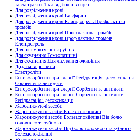
та екстракти Ліки від болю в горлі
Для розрідження крові
Для розрідження крові Варфарин
Для розрідження крові Клопідогрель Профілактика
тромбів
Для розрідження крові Профілактика тромбів
Для розрідження крові Профілактика тромбів
Клопідогрель
Для розсмоктування рубців
Для схуднення Гомеопатичні
Для схуднення Для лікування ожиріння
Додаткові розчини
Електроліти
Ентеросорбенти при алергії Регідратація і детоксикація
Сорбенти та антидоти
Ентеросорбенти при алергії Сорбенти та антидоти
Ентеросорбенти при алергії Сорбенти та антидоти
Регідратація і детоксикація
Жарознижуючі засоби
Жарознижуючі засоби Болезаспокійливі
Жарознижуючі засоби Болезаспокійливі Від болю
головного та зубного
Жарознижуючі засоби Від болю головного та зубного
Болезаспокійливі
Жовчогінний чай