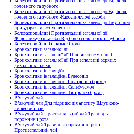
Болезаспокійливі Протизапальні загальної дії Від болю
головного та зубного
Болезаспокійливі Протизапальні загальної дії Від болю
головного та зубного Жарознижуючі засоби
Болезаспокійливі Протизапальні загальної дії Внутрішні
при ударах та розтягненнях
Болезаспокійливі Протизапальні загальної дії
Жарознижуючі засоби Від болю головного та зубного
Болезаспокійливі Спазмолітики
Бронхолітики загальної дії
Бронхолітики загальної дії При вологому кашлі
Бронхолітики загальної дії При запаленні верхніх
дихальних шляхів
Бронхолітики інгаляційні
Бронхолітики інгаляційні Будесонід
Бронхолітики інгаляційні Іпратропію бромід
Бронхолітики інгаляційні Сальбутамол
Бронхолітики інгаляційні Тіотропію бромід
В’яжучий чай
В’яжучий чай Для підвищення апетиту Шлунково-
кишковий чай
В’яжучий чай Протизапальний чай Трави для
порожнини рота
В’яжучий чай Трави для порожнини рота
Протизапальний чай