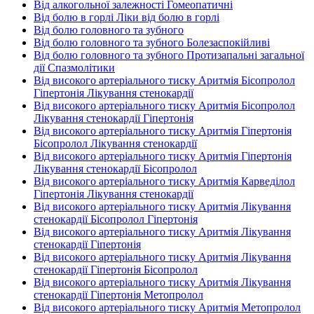
Від алкогольної залежності Гомеопатичні
Від болю в горлі Ліки від болю в горлі
Від болю головного та зубного
Від болю головного та зубного Болезаспокійливі
Від болю головного та зубного Протизапальні загальної
дії Спазмолітики
Від високого артеріального тиску Аритмія Бісопролол
Гіпертонія Лікування стенокардії
Від високого артеріального тиску Аритмія Бісопролол
Лікування стенокардії Гіпертонія
Від високого артеріального тиску Аритмія Гіпертонія
Бісопролол Лікування стенокардії
Від високого артеріального тиску Аритмія Гіпертонія
Лікування стенокардії Бісопролол
Від високого артеріального тиску Аритмія Карведілол
Гіпертонія Лікування стенокардії
Від високого артеріального тиску Аритмія Лікування
стенокардії Бісопролол Гіпертонія
Від високого артеріального тиску Аритмія Лікування
стенокардії Гіпертонія
Від високого артеріального тиску Аритмія Лікування
стенокардії Гіпертонія Бісопролол
Від високого артеріального тиску Аритмія Лікування
стенокардії Гіпертонія Метопролол
Від високого артеріального тиску Аритмія Метопролол