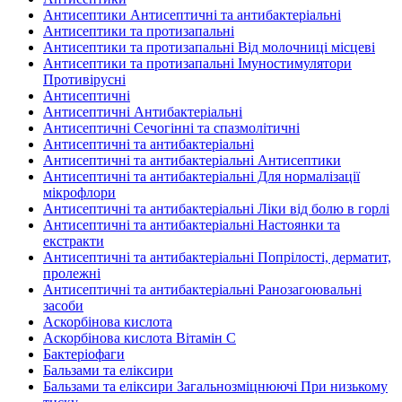
Антисептики Антисептичні та антибактеріальні
Антисептики та протизапальні
Антисептики та протизапальні Від молочниці місцеві
Антисептики та протизапальні Імуностимулятори
Противірусні
Антисептичні
Антисептичні Антибактеріальні
Антисептичні Сечогінні та спазмолітичні
Антисептичні та антибактеріальні
Антисептичні та антибактеріальні Антисептики
Антисептичні та антибактеріальні Для нормалізації
мікрофлори
Антисептичні та антибактеріальні Ліки від болю в горлі
Антисептичні та антибактеріальні Настоянки та
екстракти
Антисептичні та антибактеріальні Попрілості, дерматит,
пролежні
Антисептичні та антибактеріальні Ранозагоювальні
засоби
Аскорбінова кислота
Аскорбінова кислота Вітамін C
Бактеріофаги
Бальзами та еліксири
Бальзами та еліксири Загальнозміцнюючі При низькому