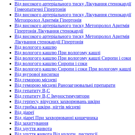
Від високого артеріального тиску Лікування стенокардії
Гомеопатичні Гіпертонія
Від високого артеріального тиску Лікування стенокардії
Метопролол Аритмія Гіпертонія
Від високого артеріального тиску Метопролол Аритмія
Гіпертонія Лікування стенокардії
Від високого артеріального тиску Метопролол Аритмія
Лікування стенокардії Гіпертонія
Від вологого кашлю
Від вологого кашлю При вологому кашлі
Від вологого кашлю При вологому кашлі Сиропи і соки
Від вологого кашлю Сиропи і соки
Від вологого кашлю Сиропи і соки При вологому кашлі
Від вугрової висипки
Від геморою місцеві
Від геморою місцеві Ранозагоювальні препарати
Від гепатиту В,С
Від гепатиту В,С Імуностимулятори
Від герпесу, вірусних захворювань шкіри
Від грибка шкіри, нігтів місцеві
Від діареї
Від діареї При захворюванні кишечника
Від захитування
Від здуття живота
Від здуття живота Від нудоти, диспепсії