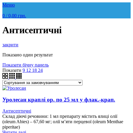
Меню
0
/
0,00
грн.
Антисептичні
закрити
Показано один результат
Показати бічну панель
Показати
9
12
18
24
Уролесан краплі ор. по 25 мл у флак.-крап.
Антисептичні
Склад діючі речовини: 1 мл препарату містить ялиці олії
(oleum Abies) – 67,60 мг; олії м’яти перцевої (oleum Menthae
piperitae)
Читати далі