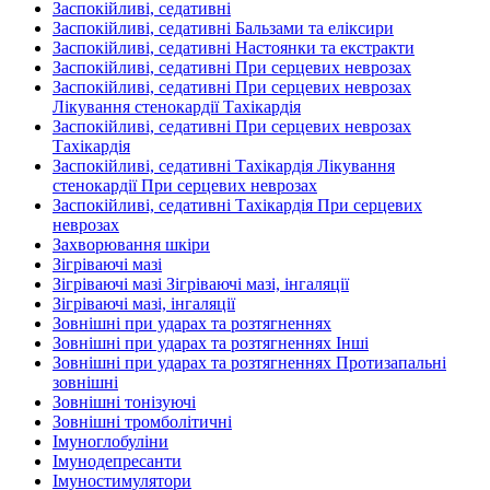
Заспокійливі, седативні
Заспокійливі, седативні Бальзами та еліксири
Заспокійливі, седативні Настоянки та екстракти
Заспокійливі, седативні При серцевих неврозах
Заспокійливі, седативні При серцевих неврозах
Лікування стенокардії Тахікардія
Заспокійливі, седативні При серцевих неврозах
Тахікардія
Заспокійливі, седативні Тахікардія Лікування
стенокардії При серцевих неврозах
Заспокійливі, седативні Тахікардія При серцевих
неврозах
Захворювання шкіри
Зігріваючі мазі
Зігріваючі мазі Зігріваючі мазі, інгаляції
Зігріваючі мазі, інгаляції
Зовнішні при ударах та розтягненнях
Зовнішні при ударах та розтягненнях Інші
Зовнішні при ударах та розтягненнях Протизапальні
зовнішні
Зовнішні тонізуючі
Зовнішні тромболітичні
Імуноглобуліни
Імунодепресанти
Імуностимулятори