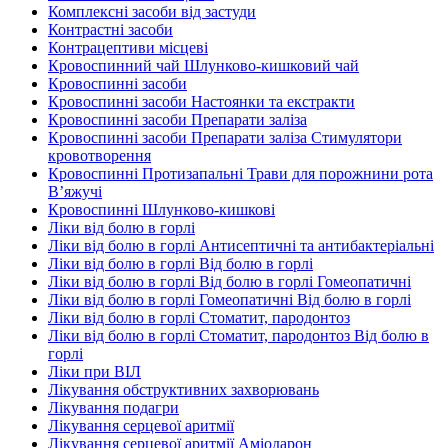
Комплексні засоби від застуди
Контрастні засоби
Контрацептиви місцеві
Кровоспинний чай Шлунково-кишковий чай
Кровоспинні засоби
Кровоспинні засоби Настоянки та екстракти
Кровоспинні засоби Препарати заліза
Кровоспинні засоби Препарати заліза Стимулятори
кровотворення
Кровоспинні Протизапальні Трави для порожнини рота
В’яжучі
Кровоспинні Шлунково-кишкові
Ліки від болю в горлі
Ліки від болю в горлі Антисептичні та антибактеріальні
Ліки від болю в горлі Від болю в горлі
Ліки від болю в горлі Від болю в горлі Гомеопатичні
Ліки від болю в горлі Гомеопатичні Від болю в горлі
Ліки від болю в горлі Стоматит, пародонтоз
Ліки від болю в горлі Стоматит, пародонтоз Від болю в
горлі
Ліки при ВІЛ
Лікування обструктивних захворювань
Лікування подагри
Лікування серцевої аритмії
Лікування серцевої аритмії Аміодарон