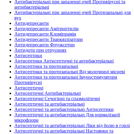
Антибактеріальні при запаленні очей Противірусні та
антибактеріальні
Антибактеріальні при запаленні очей Протизапальні для
вух
Антидепресанти
Антидепресанти Амітриптилін
Антидепресанти Кломіпрамін
Антидепресанти Транквілізатори
Антидепресанти Флуоксетин
Антидоти при отруєннях
Антисептики
Антисептики Антисептичні та антибактеріальні
Антисептики та протизапальні
Антисептики та протизапальні Від молочниці місцеві
Антисептики та протизапальні Імуностимулятори
Противірусні
Антисептичні
Антисептичні Антибактеріальні
Антисептичні Сечогінні та спазмолітичні
Антисептичні та антибактеріальні
Антисептичні та антибактеріальні Антисептики
Антисептичні та антибактеріальні Для нормалізації
мікрофлори
Антисептичні та антибактеріальні Ліки від болю в горлі
Антисептичні та антибактеріальні Настоянки та