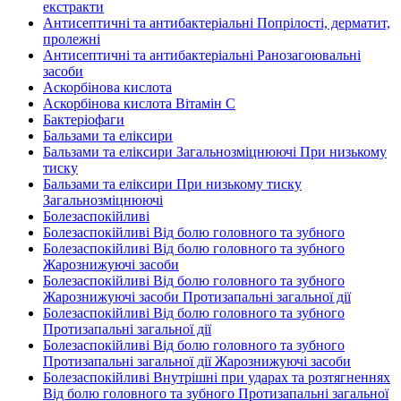
екстракти
Антисептичні та антибактеріальні Попрілості, дерматит,
пролежні
Антисептичні та антибактеріальні Ранозагоювальні
засоби
Аскорбінова кислота
Аскорбінова кислота Вітамін C
Бактеріофаги
Бальзами та еліксири
Бальзами та еліксири Загальнозміцнюючі При низькому
тиску
Бальзами та еліксири При низькому тиску
Загальнозміцнюючі
Болезаспокійливі
Болезаспокійливі Від болю головного та зубного
Болезаспокійливі Від болю головного та зубного
Жарознижуючі засоби
Болезаспокійливі Від болю головного та зубного
Жарознижуючі засоби Протизапальні загальної дії
Болезаспокійливі Від болю головного та зубного
Протизапальні загальної дії
Болезаспокійливі Від болю головного та зубного
Протизапальні загальної дії Жарознижуючі засоби
Болезаспокійливі Внутрішні при ударах та розтягненнях
Від болю головного та зубного Протизапальні загальної