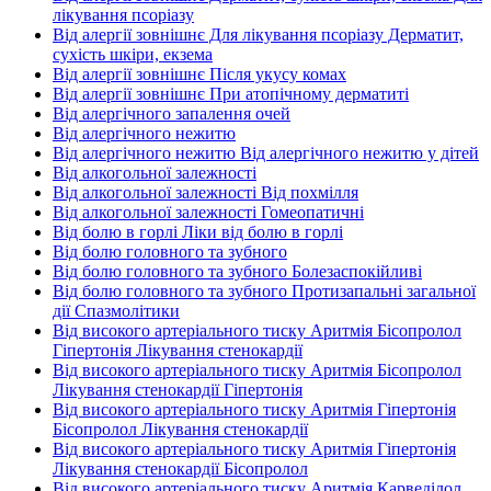
лікування псоріазу
Від алергії зовнішнє Для лікування псоріазу Дерматит,
сухість шкіри, екзема
Від алергії зовнішнє Після укусу комах
Від алергії зовнішнє При атопічному дерматиті
Від алергічного запалення очей
Від алергічного нежитю
Від алергічного нежитю Від алергічного нежитю у дітей
Від алкогольної залежності
Від алкогольної залежності Від похмілля
Від алкогольної залежності Гомеопатичні
Від болю в горлі Ліки від болю в горлі
Від болю головного та зубного
Від болю головного та зубного Болезаспокійливі
Від болю головного та зубного Протизапальні загальної
дії Спазмолітики
Від високого артеріального тиску Аритмія Бісопролол
Гіпертонія Лікування стенокардії
Від високого артеріального тиску Аритмія Бісопролол
Лікування стенокардії Гіпертонія
Від високого артеріального тиску Аритмія Гіпертонія
Бісопролол Лікування стенокардії
Від високого артеріального тиску Аритмія Гіпертонія
Лікування стенокардії Бісопролол
Від високого артеріального тиску Аритмія Карведілол