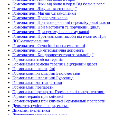
Гомеопатичні Ліки від болю в горлі Від болю в горлі
Гомеопатичні Лікування стенокардії
Гомеопатичні Магній Спазмолітики
Гомеопатичні Препарати калію
Гомеопатичні При захворюванні передміхурової залози
Гомеопатичні При мастопатії та порушенні циклу
Гомеопатичні При сухому і вологому кашлі
Гомеопатичні Протизапальні засоби від нежитю При
ЛОР-захворюваннях
Гомеопатичні Сечогінні та спазмолітичні
Гомеопатичні Симптоматична допомога
Гомеопатичні Хондропротектори загальної дії
Гормональна замісна терапія
Гормональна замісна терапія Нецукровий діабет
Гормональні інгаляційні
Гормональні інгаляційні Беклометазон
Гормональні інгаляційні Будесонід
Гормональні контрацептиви
Гормональні препарати
Гормональні препарати Гормональні контрацептиви
Гормонотерапія при клімаксі
Гормонотерапія при клімаксі Гормональні препарати
Дерматит, сухість шкіри, екзема
Дихальні аналептики
Діагностика захворювань очей