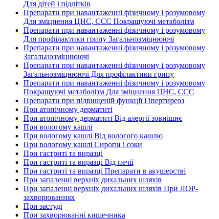
Для дітей і підлітків
Препарати при навантаженні фізичному і розумовому
Для зміцнення ЦНС, ССС Покращуючі метаболізм
Препарати при навантаженні фізичному і розумовому
Для профілактики грипу Загальнозміцнюючі
Препарати при навантаженні фізичному і розумовому
Загальнозміцнюючі
Препарати при навантаженні фізичному і розумовому
Загальнозміцнюючі Для профілактики грипу
Препарати при навантаженні фізичному і розумовому
Покращуючі метаболізм Для зміцнення ЦНС, ССС
Препарати при підвищеній функції Гіпертиреоз
При атопічному дерматиті
При атопічному дерматиті Від алергії зовнішнє
При вологому кашлі
При вологому кашлі Від вологого кашлю
При вологому кашлі Сиропи і соки
При гастриті та виразці
При гастриті та виразці Від печії
При гастриті та виразці Препарати в акушерстві
При запаленні верхніх дихальних шляхів
При запаленні верхніх дихальних шляхів При ЛОР-
захворюваннях
При застуді
При захворюванні кишечника