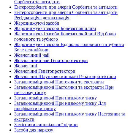
Сорбенти та антидоти
Ентеросорбенти при алергії Сорбенти та антидоти
Ентеросорбенти при алергії Сорбенти та антидоти
Регідратація і детоксикація
Жарознижуючі засоби
Жарознижуючі засоби Болезаспокійливі
Жарознижуючі засоби Болезаспокійливі Від болю
головного та зубного
Жарознижуючі засоби Від болю головного та зубного
Болезаспокійливі
Жовчогінний чай
Жовчогінний чай Гепатопротектори
Жовчогінні
Жовчогінні Гепатопротектори
Жовчогінні Шлунково-кишкові Гепатопротектори
Загальнозміцнюючі Настоянки та екстракти
Загальнозміцнюючі Настоянки та екстракти При
низькому тиску
Загальнозміцнюючі При низькому тиску
Загальнозміцнюючі При низькому тиску Для
профілактики грипу
Загальнозміцнюючі При низькому тиску Настоянки та
екстракти
Замісники синовіальної рідини
Засоби для наркозу