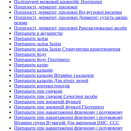
Поліпшуючі мозковий кровообіг Ноотропні
Попрілості, дерматит, пролежні
Попрілості, дерматит, пролежні Від вугрової висипки
Попрілості, дерматит, пролежні Дерматит, сухість шкіри,
екзема
Попрілості, дерматит, пролежні Ранозагоювальні засоби
Препарати в акушерстві
Препарати заліза
Препарати заліза Залізо
Препарати заліза Залізо Стимулятори кровотворення
Препарати йоду
Препарати йоду Гіпотиреоз
Препарати калію
Препарати кальцію
Препарати кальцію Вітаміни з кальцієм
Препарати кальцію Для літніх людей
Препарати кортекостероїдів
Препарати при глаукомі
Препарати при глаукомі Сечогінні засоби
Препарати при зниженій функції
Препарати при зниженій функції Гіпотиреоз
Препарати при навантаженні фізичному і розумовому
Препарати при навантаженні фізичному і розумовому
Вітаміни групи В+магній Для зміцнення ЦНС, ССС
Препарати при навантаженні фізичному і розумовому