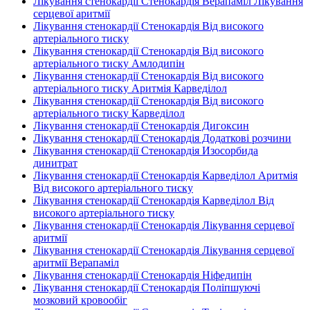
Лікування стенокардії Стенокардія Верапаміл Лікування
серцевої аритмії
Лікування стенокардії Стенокардія Від високого
артеріального тиску
Лікування стенокардії Стенокардія Від високого
артеріального тиску Амлодипін
Лікування стенокардії Стенокардія Від високого
артеріального тиску Аритмія Карведілол
Лікування стенокардії Стенокардія Від високого
артеріального тиску Карведілол
Лікування стенокардії Стенокардія Дигоксин
Лікування стенокардії Стенокардія Додаткові розчини
Лікування стенокардії Стенокардія Изосорбида
динитрат
Лікування стенокардії Стенокардія Карведілол Аритмія
Від високого артеріального тиску
Лікування стенокардії Стенокардія Карведілол Від
високого артеріального тиску
Лікування стенокардії Стенокардія Лікування серцевої
аритмії
Лікування стенокардії Стенокардія Лікування серцевої
аритмії Верапаміл
Лікування стенокардії Стенокардія Ніфедипін
Лікування стенокардії Стенокардія Поліпшуючі
мозковий кровообіг