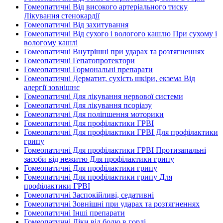
Гомеопатичні Від високого артеріального тиску
Лікування стенокардії
Гомеопатичні Від захитування
Гомеопатичні Від сухого і вологого кашлю При сухому і
вологому кашлі
Гомеопатичні Внутрішні при ударах та розтягненнях
Гомеопатичні Гепатопротектори
Гомеопатичні Гормональні препарати
Гомеопатичні Дерматит, сухість шкіри, екзема Від
алергії зовнішнє
Гомеопатичні Для лікування нервової системи
Гомеопатичні Для лікування псоріазу
Гомеопатичні Для поліпшення моторики
Гомеопатичні Для профілактики ГРВІ
Гомеопатичні Для профілактики ГРВІ Для профілактики
грипу
Гомеопатичні Для профілактики ГРВІ Протизапальні
засоби від нежитю Для профілактики грипу
Гомеопатичні Для профілактики грипу
Гомеопатичні Для профілактики грипу Для
профілактики ГРВІ
Гомеопатичні Заспокійливі, седативні
Гомеопатичні Зовнішні при ударах та розтягненнях
Гомеопатичні Інші препарати
Гомеопатичні Ліки від болю в горлі