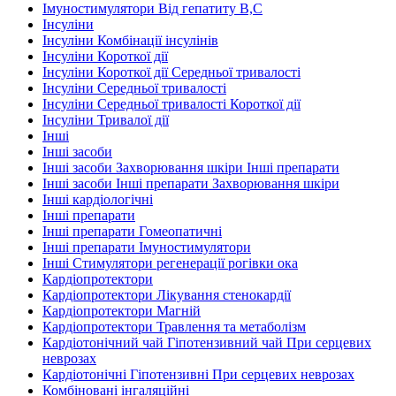
Імуностимулятори Від гепатиту В,С
Інсуліни
Інсуліни Комбінації інсулінів
Інсуліни Короткої дії
Інсуліни Короткої дії Середньої тривалості
Інсуліни Середньої тривалості
Інсуліни Середньої тривалості Короткої дії
Інсуліни Тривалої дії
Інші
Інші засоби
Інші засоби Захворювання шкіри Інші препарати
Інші засоби Інші препарати Захворювання шкіри
Інші кардіологічні
Інші препарати
Інші препарати Гомеопатичні
Інші препарати Імуностимулятори
Інші Стимулятори регенерації рогівки ока
Кардіопротектори
Кардіопротектори Лікування стенокардії
Кардіопротектори Магній
Кардіопротектори Травлення та метаболізм
Кардіотонічний чай Гіпотензивний чай При серцевих
неврозах
Кардіотонічні Гіпотензивні При серцевих неврозах
Комбіновані інгаляційні