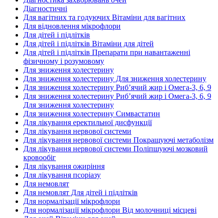
Діагностичні
Для вагітних та годуючих Вітаміни для вагітних
Для відновлення мікрофлори
Для дітей і підлітків
Для дітей і підлітків Вітаміни для дітей
Для дітей і підлітків Препарати при навантаженні
фізичному і розумовому
Для зниження холестерину
Для зниження холестерину Для зниження холестерину
Для зниження холестерину Риб’ячий жир і Омега-3, 6, 9
Для зниження холестерину Риб’ячий жир і Омега-3, 6, 9
Для зниження холестерину
Для зниження холестерину Симвастатин
Для лікування еректильної дисфункції
Для лікування нервової системи
Для лікування нервової системи Покращуючі метаболізм
Для лікування нервової системи Поліпшуючі мозковий
кровообіг
Для лікування ожиріння
Для лікування псоріазу
Для немовлят
Для немовлят Для дітей і підлітків
Для нормалізації мікрофлори
Для нормалізації мікрофлори Від молочниці місцеві