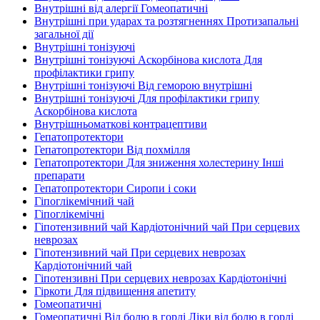
Внутрішні від алергії Гомеопатичні
Внутрішні при ударах та розтягненнях Протизапальні
загальної дії
Внутрішні тонізуючі
Внутрішні тонізуючі Аскорбінова кислота Для
профілактики грипу
Внутрішні тонізуючі Від геморою внутрішні
Внутрішні тонізуючі Для профілактики грипу
Аскорбінова кислота
Внутрішньоматкові контрацептиви
Гепатопротектори
Гепатопротектори Від похмілля
Гепатопротектори Для зниження холестерину Інші
препарати
Гепатопротектори Сиропи і соки
Гіпоглікемічний чай
Гіпоглікемічні
Гіпотензивний чай Кардіотонічний чай При серцевих
неврозах
Гіпотензивний чай При серцевих неврозах
Кардіотонічний чай
Гіпотензивні При серцевих неврозах Кардіотонічні
Гіркоти Для підвищення апетиту
Гомеопатичні
Гомеопатичні Від болю в горлі Ліки від болю в горлі