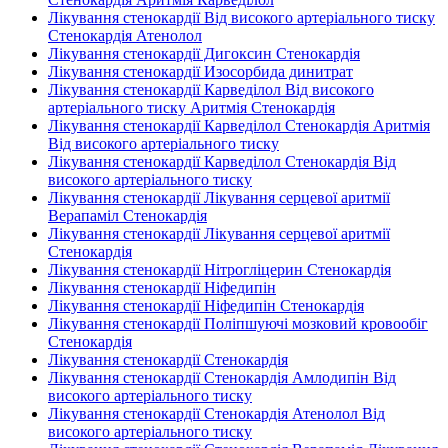
Лікування стенокардії Від високого артеріального тиску
Стенокардія Атенолол
Лікування стенокардії Дигоксин Стенокардія
Лікування стенокардії Изосорбида динитрат
Лікування стенокардії Карведілол Від високого
артеріального тиску Аритмія Стенокардія
Лікування стенокардії Карведілол Стенокардія Аритмія
Від високого артеріального тиску
Лікування стенокардії Карведілол Стенокардія Від
високого артеріального тиску
Лікування стенокардії Лікування серцевої аритмії
Верапаміл Стенокардія
Лікування стенокардії Лікування серцевої аритмії
Стенокардія
Лікування стенокардії Нітрогліцерин Стенокардія
Лікування стенокардії Ніфедипін
Лікування стенокардії Ніфедипін Стенокардія
Лікування стенокардії Поліпшуючі мозковий кровообіг
Стенокардія
Лікування стенокардії Стенокардія
Лікування стенокардії Стенокардія Амлодипін Від
високого артеріального тиску
Лікування стенокардії Стенокардія Атенолол Від
високого артеріального тиску