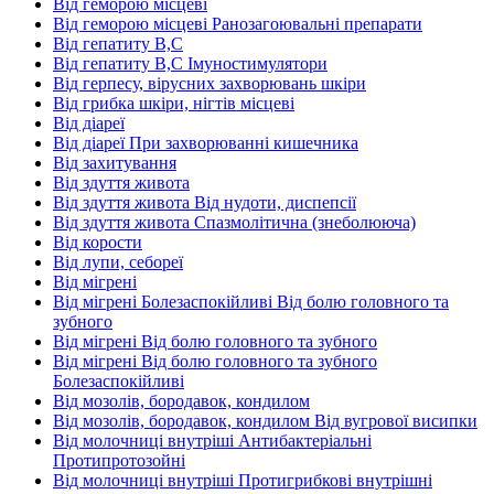
Від геморою місцеві
Від геморою місцеві Ранозагоювальні препарати
Від гепатиту В,С
Від гепатиту В,С Імуностимулятори
Від герпесу, вірусних захворювань шкіри
Від грибка шкіри, нігтів місцеві
Від діареї
Від діареї При захворюванні кишечника
Від захитування
Від здуття живота
Від здуття живота Від нудоти, диспепсії
Від здуття живота Спазмолітична (знеболююча)
Від корости
Від лупи, себореї
Від мігрені
Від мігрені Болезаспокійливі Від болю головного та
зубного
Від мігрені Від болю головного та зубного
Від мігрені Від болю головного та зубного
Болезаспокійливі
Від мозолів, бородавок, кондилом
Від мозолів, бородавок, кондилом Від вугрової висипки
Від молочниці внутріші Антибактеріальні
Протипротозойні
Від молочниці внутріші Протигрибкові внутрішні