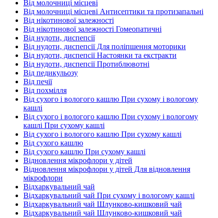
Від молочниці місцеві
Від молочниці місцеві Антисептики та протизапальні
Від нікотинової залежності
Від нікотинової залежності Гомеопатичні
Від нудоти, диспепсії
Від нудоти, диспепсії Для поліпшення моторики
Від нудоти, диспепсії Настоянки та екстракти
Від нудоти, диспепсії Протиблювотні
Від педикульозу
Від печії
Від похмілля
Від сухого і вологого кашлю При сухому і вологому
кашлі
Від сухого і вологого кашлю При сухому і вологому
кашлі При сухому кашлі
Від сухого і вологого кашлю При сухому кашлі
Від сухого кашлю
Від сухого кашлю При сухому кашлі
Відновлення мікрофлори у дітей
Відновлення мікрофлори у дітей Для відновлення
мікрофлори
Відхаркувальний чай
Відхаркувальний чай При сухому і вологому кашлі
Відхаркувальний чай Шлунково-кишковий чай
Відхаркувальний чай Шлунково-кишковий чай