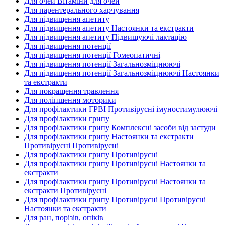
Для очей Вітаміни для очей
Для парентерального харчування
Для підвищення апетиту
Для підвищення апетиту Настоянки та екстракти
Для підвищення апетиту Підвищуючі лактацію
Для підвищення потенції
Для підвищення потенції Гомеопатичні
Для підвищення потенції Загальнозміцнюючі
Для підвищення потенції Загальнозміцнюючі Настоянки
та екстракти
Для покращення травлення
Для поліпшення моторики
Для профілактики ГРВІ Противірусні імуностимулюючі
Для профілактики грипу
Для профілактики грипу Комплексні засоби від застуди
Для профілактики грипу Настоянки та екстракти
Противірусні Противірусні
Для профілактики грипу Противірусні
Для профілактики грипу Противірусні Настоянки та
екстракти
Для профілактики грипу Противірусні Настоянки та
екстракти Противірусні
Для профілактики грипу Противірусні Противірусні
Настоянки та екстракти
Для ран, порізів, опіків