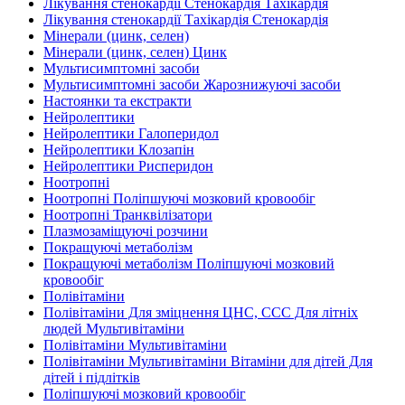
Лікування стенокардії Стенокардія Тахікардія
Лікування стенокардії Тахікардія Стенокардія
Мінерали (цинк, селен)
Мінерали (цинк, селен) Цинк
Мультисимптомні засоби
Мультисимптомні засоби Жарознижуючі засоби
Настоянки та екстракти
Нейролептики
Нейролептики Галоперидол
Нейролептики Клозапін
Нейролептики Рисперидон
Ноотропні
Ноотропні Поліпшуючі мозковий кровообіг
Ноотропні Транквілізатори
Плазмозаміщуючі розчини
Покращуючі метаболізм
Покращуючі метаболізм Поліпшуючі мозковий
кровообіг
Полівітаміни
Полівітаміни Для зміцнення ЦНС, ССС Для літніх
людей Мультивітаміни
Полівітаміни Мультивітаміни
Полівітаміни Мультивітаміни Вітаміни для дітей Для
дітей і підлітків
Поліпшуючі мозковий кровообіг