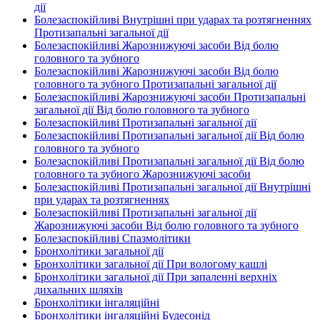
дії
Болезаспокійливі Внутрішні при ударах та розтягненнях
Протизапальні загальної дії
Болезаспокійливі Жарознижуючі засоби Від болю
головного та зубного
Болезаспокійливі Жарознижуючі засоби Від болю
головного та зубного Протизапальні загальної дії
Болезаспокійливі Жарознижуючі засоби Протизапальні
загальної дії Від болю головного та зубного
Болезаспокійливі Протизапальні загальної дії
Болезаспокійливі Протизапальні загальної дії Від болю
головного та зубного
Болезаспокійливі Протизапальні загальної дії Від болю
головного та зубного Жарознижуючі засоби
Болезаспокійливі Протизапальні загальної дії Внутрішні
при ударах та розтягненнях
Болезаспокійливі Протизапальні загальної дії
Жарознижуючі засоби Від болю головного та зубного
Болезаспокійливі Спазмолітики
Бронхолітики загальної дії
Бронхолітики загальної дії При вологому кашлі
Бронхолітики загальної дії При запаленні верхніх
дихальних шляхів
Бронхолітики інгаляційні
Бронхолітики інгаляційні Будесонід