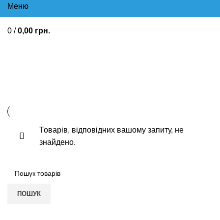
Меню
0
/
0,00
грн.
Від високого артеріального
тиску Лікування стенокардії
Бісопролол Гіпертонія Аритмія
Товарів, відповідних вашому запиту, не
знайдено.
ПОШУК