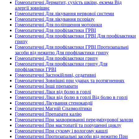
Гомеопатичні Дерматит, сухість шкіри, екзема Від
алергії зовнішнє
Гомеопатичні Для лікування нервової системи
Гомеопатичні Для лікування псоріазу
Гомеопатичні Для поліпшення моторики
Гомеопатичні Для профілактики ГРВІ
Гомеопатичні Для профілактики ГРВІ Для профілактики
грипу
Гомеопатичні Для профілактики ГРВІ Протизапальні
засоби від нежитю Для профілактики грипу
Гомеопатичні Для профілактики грипу
Гомеопатичні Для профілактики грипу Для
профілактики ГРВІ
Гомеопатичні Заспокійливі, седативні
Гомеопатичні Зовнішні при ударах та розтягненнях
Гомеопатичні Інші препарати
Гомеопатичні Ліки від болю в горлі
Гомеопатичні Ліки від болю в горлі Від болю в горлі
Гомеопатичні Лікування стенокардії
Гомеопатичні Магній Спазмолітики
Гомеопатичні Препарати калію
Гомеопатичні При захворюванні передміхурової залози
Гомеопатичні При мастопатії та порушенні циклу
Гомеопатичні При сухому і вологому кашлі
Гомеопатичні Протизапальні засоби від нежитю При