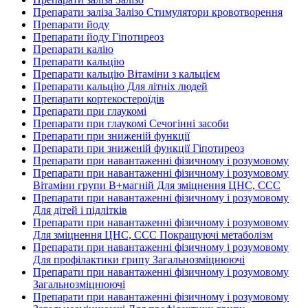
Препарати заліза Залізо Стимулятори кровотворення
Препарати йоду
Препарати йоду Гіпотиреоз
Препарати калію
Препарати кальцію
Препарати кальцію Вітаміни з кальцієм
Препарати кальцію Для літніх людей
Препарати кортекостероїдів
Препарати при глаукомі
Препарати при глаукомі Сечогінні засоби
Препарати при зниженій функції
Препарати при зниженій функції Гіпотиреоз
Препарати при навантаженні фізичному і розумовому
Препарати при навантаженні фізичному і розумовому
Вітаміни групи В+магній Для зміцнення ЦНС, ССС
Препарати при навантаженні фізичному і розумовому
Для дітей і підлітків
Препарати при навантаженні фізичному і розумовому
Для зміцнення ЦНС, ССС Покращуючі метаболізм
Препарати при навантаженні фізичному і розумовому
Для профілактики грипу Загальнозміцнюючі
Препарати при навантаженні фізичному і розумовому
Загальнозміцнюючі
Препарати при навантаженні фізичному і розумовому