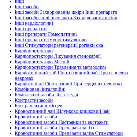
Інші
Інші засоби
Інші засоби Захворювання шкіри Інші препарати
Інші засоби Інші препарати Захворювання шкіри
Інші кардіологічні
Інші препарати
Інші препарати Гомеопатичні
Інші препарати Імуностимулятори
Інші Стимулятори регенерації рогівки ока
Кардіопротектори
Кардіопротектори Лікування стенокардії
Кардіопротектори Магній
Кардіопротектори Травлення та метаболізм
Кардіотонічний чай Гіпотензивний чай При серцевих
неврозах
Кардіотонічні Гіпотензивні При серцевих неврозах
Комбіновані інгаляційні
Комплексні засоби від застуди
Контрастні засоби
Контрацептиви місцеві
Кровоспинний чай Шлунково-кишковий чай
Кровоспинні засоби
Кровоспинні засоби Настоянки та екстракти
Кровоспинні засоби Препарати заліза
Кровоспинні засоби Препарати заліза Стимулятори