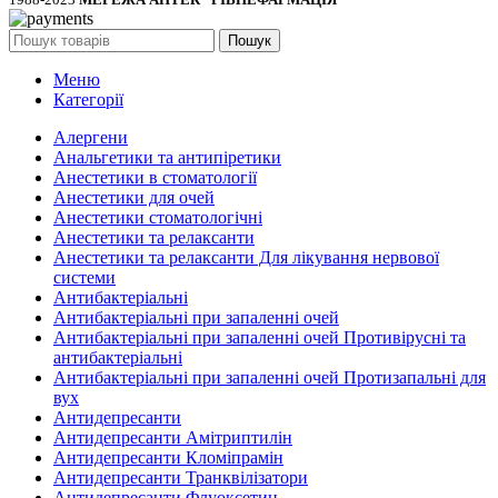
Пошук
Меню
Категорії
Алергени
Анальгетики та антипіретики
Анестетики в стоматології
Анестетики для очей
Анестетики стоматологічні
Анестетики та релаксанти
Анестетики та релаксанти Для лікування нервової
системи
Антибактеріальні
Антибактеріальні при запаленні очей
Антибактеріальні при запаленні очей Противірусні та
антибактеріальні
Антибактеріальні при запаленні очей Протизапальні для
вух
Антидепресанти
Антидепресанти Амітриптилін
Антидепресанти Кломіпрамін
Антидепресанти Транквілізатори
Антидепресанти Флуоксетин