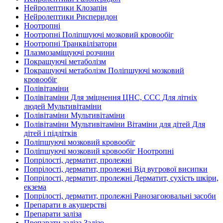
Нейролептики Клозапін
Нейролептики Рисперидон
Ноотропні
Ноотропні Поліпшуючі мозковий кровообіг
Ноотропні Транквілізатори
Плазмозаміщуючі розчини
Покращуючі метаболізм
Покращуючі метаболізм Поліпшуючі мозковий
кровообіг
Полівітаміни
Полівітаміни Для зміцнення ЦНС, ССС Для літніх
людей Мультивітаміни
Полівітаміни Мультивітаміни
Полівітаміни Мультивітаміни Вітаміни для дітей Для
дітей і підлітків
Поліпшуючі мозковий кровообіг
Поліпшуючі мозковий кровообіг Ноотропні
Попрілості, дерматит, пролежні
Попрілості, дерматит, пролежні Від вугрової висипки
Попрілості, дерматит, пролежні Дерматит, сухість шкіри,
екзема
Попрілості, дерматит, пролежні Ранозагоювальні засоби
Препарати в акушерстві
Препарати заліза
Препарати заліза Залізо