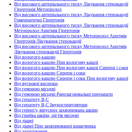
Від високого артеріального тиску Лікування стенокардії
Гіпертонія Метопролол
Від високого артеріального тиску Лікування стенокардії
Гомеопатичні Гіпертонія
Від високого артеріального тиску Лікування стенокардії
Метопролол Аритмія Гіпертонія
Від високого артеріального тиску Метопролол Аритмія
Гіпертонія Лікування стенокардії
Від високого артеріального тиску Метопролол Аритмія
Лікування стенокардії Гіпертонія
Від вологого кашлю
Від вологого кашлю При вологому кашлі
Від вологого кашлю При вологому кашлі Сиропи і соки
Від вологого кашлю Сиропи і соки
Від вологого кашлю Сиропи і соки При вологому кашлі
Від вугрової висипки
Від геморою місцеві
Від геморою місцеві Ранозагоювальні препарати
Від гепатиту В,С
Від гепатиту В,С Імуностимулятори
Від герпесу, вірусних захворювань шкіри
Від грибка шкіри, нігтів місцеві
Від діареї
Від діареї При захворюванні кишечника
Від захитування