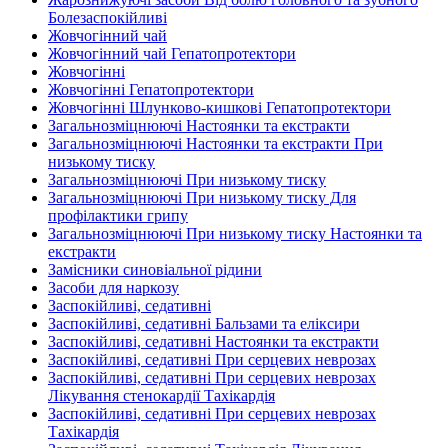
Болезаспокійливі
Жовчогінний чай
Жовчогінний чай Гепатопротектори
Жовчогінні
Жовчогінні Гепатопротектори
Жовчогінні Шлунково-кишкові Гепатопротектори
Загальнозміцнюючі Настоянки та екстракти
Загальнозміцнюючі Настоянки та екстракти При
низькому тиску
Загальнозміцнюючі При низькому тиску
Загальнозміцнюючі При низькому тиску Для
профілактики грипу
Загальнозміцнюючі При низькому тиску Настоянки та
екстракти
Замісники синовіальної рідини
Засоби для наркозу
Заспокійливі, седативні
Заспокійливі, седативні Бальзами та еліксири
Заспокійливі, седативні Настоянки та екстракти
Заспокійливі, седативні При серцевих неврозах
Заспокійливі, седативні При серцевих неврозах
Лікування стенокардії Тахікардія
Заспокійливі, седативні При серцевих неврозах
Тахікардія