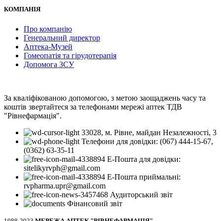
КОМПАНІЯ
Про компанію
Генеральний директор
Аптека-Музей
Гомеопатія та гірудотерапія
Допомога ЗСУ
За кваліфікованою допомогою, з метою заощаджень часу та
коштів звертайтеся за телефонами мережі аптек ТДВ
"Рівнефармація".
33028, м. Рівне, майдан Незалежності, 3
Телефони для довідки: (067) 444-15-67,
(0362) 63-35-11
Е-Пошта для довідки:
sitelikyrvph@gmail.com
Е-Пошта приймальні:
rvpharma.upr@gmail.com
Аудиторський звіт
Фінансовий звіт
1988-2023
МЕРЕЖА АПТЕК "РІВНЕФАРМАЦІЯ"