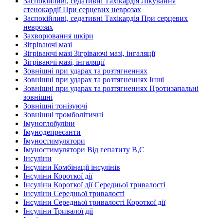
Заспокійливі, седативні Тахікардія Лікування
стенокардії При серцевих неврозах
Заспокійливі, седативні Тахікардія При серцевих
неврозах
Захворювання шкіри
Зігріваючі мазі
Зігріваючі мазі Зігріваючі мазі, інгаляції
Зігріваючі мазі, інгаляції
Зовнішні при ударах та розтягненнях
Зовнішні при ударах та розтягненнях Інші
Зовнішні при ударах та розтягненнях Протизапальні
зовнішні
Зовнішні тонізуючі
Зовнішні тромболітичні
Імуноглобуліни
Імунодепресанти
Імуностимулятори
Імуностимулятори Від гепатиту В,С
Інсуліни
Інсуліни Комбінації інсулінів
Інсуліни Короткої дії
Інсуліни Короткої дії Середньої тривалості
Інсуліни Середньої тривалості
Інсуліни Середньої тривалості Короткої дії
Інсуліни Тривалої дії