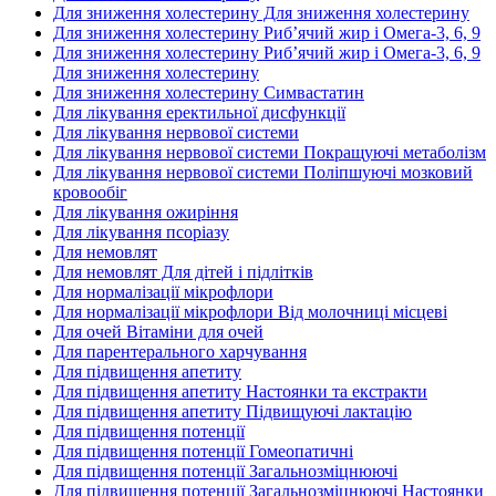
Для зниження холестерину Для зниження холестерину
Для зниження холестерину Риб’ячий жир і Омега-3, 6, 9
Для зниження холестерину Риб’ячий жир і Омега-3, 6, 9
Для зниження холестерину
Для зниження холестерину Симвастатин
Для лікування еректильної дисфункції
Для лікування нервової системи
Для лікування нервової системи Покращуючі метаболізм
Для лікування нервової системи Поліпшуючі мозковий
кровообіг
Для лікування ожиріння
Для лікування псоріазу
Для немовлят
Для немовлят Для дітей і підлітків
Для нормалізації мікрофлори
Для нормалізації мікрофлори Від молочниці місцеві
Для очей Вітаміни для очей
Для парентерального харчування
Для підвищення апетиту
Для підвищення апетиту Настоянки та екстракти
Для підвищення апетиту Підвищуючі лактацію
Для підвищення потенції
Для підвищення потенції Гомеопатичні
Для підвищення потенції Загальнозміцнюючі
Для підвищення потенції Загальнозміцнюючі Настоянки