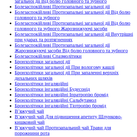
загальної дії Від болю головного та зубного
Болезаспокійливі Протизапальні загальної дії
Болезаспокійливі Протизапальні загальної дії Від болю
головного та зубного
Болезаспокійливі Протизапальні загальної дії Від болю
головного та зубного Жарознижуючі засоби
Болезаспокійливі Протизапальні загальної дії Внутрішні
при ударах та розтягненнях
Болезаспокійливі Протизапальні загальної дії
Жарознижуючі засоби Від болю головного та зубного
Болезаспокійливі Спазмолітики
Бронхолітики загальної дії
Бронхолітики загальної дії При вологому кашлі
Бронхолітики загальної дії При запаленні верхніх
дихальних шляхів
Бронхолітики інгаляційні
Бронхолітики інгаляційні Будесонід
Бронхолітики інгаляційні Іпратропію бромід
Бронхолітики інгаляційні Сальбутамол
Бронхолітики інгаляційні Тіотропію бромід
В’яжучий чай
В’яжучий чай Для підвищення апетиту Шлунково-
кишковий чай
В’яжучий чай Протизапальний чай Трави для
порожнини рота