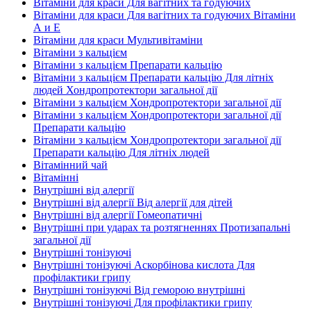
Вітаміни для краси Для вагітних та годуючих
Вітаміни для краси Для вагітних та годуючих Вітаміни
А и E
Вітаміни для краси Мультивітаміни
Вітаміни з кальцієм
Вітаміни з кальцієм Препарати кальцію
Вітаміни з кальцієм Препарати кальцію Для літніх
людей Хондропротектори загальної дії
Вітаміни з кальцієм Хондропротектори загальної дії
Вітаміни з кальцієм Хондропротектори загальної дії
Препарати кальцію
Вітаміни з кальцієм Хондропротектори загальної дії
Препарати кальцію Для літніх людей
Вітамінний чай
Вітамінні
Внутрішні від алергії
Внутрішні від алергії Від алергії для дітей
Внутрішні від алергії Гомеопатичні
Внутрішні при ударах та розтягненнях Протизапальні
загальної дії
Внутрішні тонізуючі
Внутрішні тонізуючі Аскорбінова кислота Для
профілактики грипу
Внутрішні тонізуючі Від геморою внутрішні
Внутрішні тонізуючі Для профілактики грипу