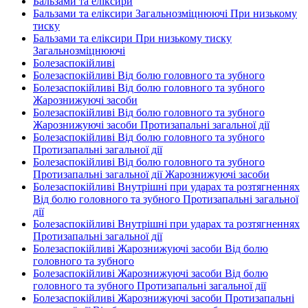
Бальзами та еліксири
Бальзами та еліксири Загальнозміцнюючі При низькому
тиску
Бальзами та еліксири При низькому тиску
Загальнозміцнюючі
Болезаспокійливі
Болезаспокійливі Від болю головного та зубного
Болезаспокійливі Від болю головного та зубного
Жарознижуючі засоби
Болезаспокійливі Від болю головного та зубного
Жарознижуючі засоби Протизапальні загальної дії
Болезаспокійливі Від болю головного та зубного
Протизапальні загальної дії
Болезаспокійливі Від болю головного та зубного
Протизапальні загальної дії Жарознижуючі засоби
Болезаспокійливі Внутрішні при ударах та розтягненнях
Від болю головного та зубного Протизапальні загальної
дії
Болезаспокійливі Внутрішні при ударах та розтягненнях
Протизапальні загальної дії
Болезаспокійливі Жарознижуючі засоби Від болю
головного та зубного
Болезаспокійливі Жарознижуючі засоби Від болю
головного та зубного Протизапальні загальної дії
Болезаспокійливі Жарознижуючі засоби Протизапальні