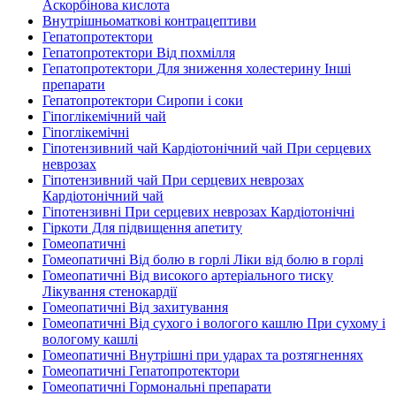
Аскорбінова кислота
Внутрішньоматкові контрацептиви
Гепатопротектори
Гепатопротектори Від похмілля
Гепатопротектори Для зниження холестерину Інші
препарати
Гепатопротектори Сиропи і соки
Гіпоглікемічний чай
Гіпоглікемічні
Гіпотензивний чай Кардіотонічний чай При серцевих
неврозах
Гіпотензивний чай При серцевих неврозах
Кардіотонічний чай
Гіпотензивні При серцевих неврозах Кардіотонічні
Гіркоти Для підвищення апетиту
Гомеопатичні
Гомеопатичні Від болю в горлі Ліки від болю в горлі
Гомеопатичні Від високого артеріального тиску
Лікування стенокардії
Гомеопатичні Від захитування
Гомеопатичні Від сухого і вологого кашлю При сухому і
вологому кашлі
Гомеопатичні Внутрішні при ударах та розтягненнях
Гомеопатичні Гепатопротектори
Гомеопатичні Гормональні препарати