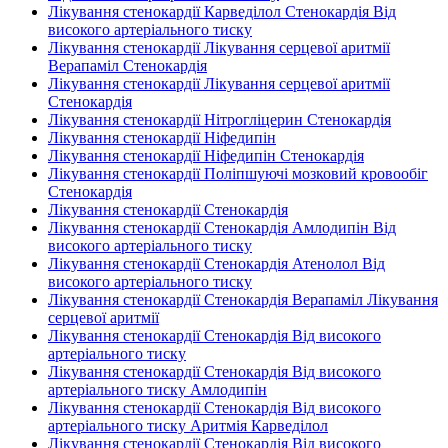
Лікування стенокардії Карведілол Стенокардія Від
високого артеріального тиску
Лікування стенокардії Лікування серцевої аритмії
Верапаміл Стенокардія
Лікування стенокардії Лікування серцевої аритмії
Стенокардія
Лікування стенокардії Нітрогліцерин Стенокардія
Лікування стенокардії Ніфедипін
Лікування стенокардії Ніфедипін Стенокардія
Лікування стенокардії Поліпшуючі мозковий кровообіг
Стенокардія
Лікування стенокардії Стенокардія
Лікування стенокардії Стенокардія Амлодипін Від
високого артеріального тиску
Лікування стенокардії Стенокардія Атенолол Від
високого артеріального тиску
Лікування стенокардії Стенокардія Верапаміл Лікування
серцевої аритмії
Лікування стенокардії Стенокардія Від високого
артеріального тиску
Лікування стенокардії Стенокардія Від високого
артеріального тиску Амлодипін
Лікування стенокардії Стенокардія Від високого
артеріального тиску Аритмія Карведілол
Лікування стенокардії Стенокардія Від високого