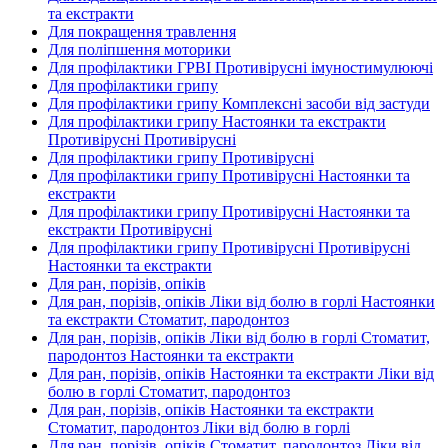
та екстракти
Для покращення травлення
Для поліпшення моторики
Для профілактики ГРВІ Противірусні імуностимулюючі
Для профілактики грипу
Для профілактики грипу Комплексні засоби від застуди
Для профілактики грипу Настоянки та екстракти
Противірусні Противірусні
Для профілактики грипу Противірусні
Для профілактики грипу Противірусні Настоянки та
екстракти
Для профілактики грипу Противірусні Настоянки та
екстракти Противірусні
Для профілактики грипу Противірусні Противірусні
Настоянки та екстракти
Для ран, порізів, опіків
Для ран, порізів, опіків Ліки від болю в горлі Настоянки
та екстракти Стоматит, пародонтоз
Для ран, порізів, опіків Ліки від болю в горлі Стоматит,
пародонтоз Настоянки та екстракти
Для ран, порізів, опіків Настоянки та екстракти Ліки від
болю в горлі Стоматит, пародонтоз
Для ран, порізів, опіків Настоянки та екстракти
Стоматит, пародонтоз Ліки від болю в горлі
Для ран, порізів, опіків Стоматит, пародонтоз Ліки від