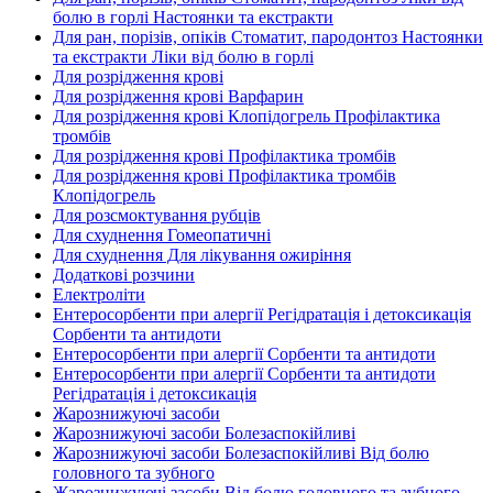
болю в горлі Настоянки та екстракти
Для ран, порізів, опіків Стоматит, пародонтоз Настоянки
та екстракти Ліки від болю в горлі
Для розрідження крові
Для розрідження крові Варфарин
Для розрідження крові Клопідогрель Профілактика
тромбів
Для розрідження крові Профілактика тромбів
Для розрідження крові Профілактика тромбів
Клопідогрель
Для розсмоктування рубців
Для схуднення Гомеопатичні
Для схуднення Для лікування ожиріння
Додаткові розчини
Електроліти
Ентеросорбенти при алергії Регідратація і детоксикація
Сорбенти та антидоти
Ентеросорбенти при алергії Сорбенти та антидоти
Ентеросорбенти при алергії Сорбенти та антидоти
Регідратація і детоксикація
Жарознижуючі засоби
Жарознижуючі засоби Болезаспокійливі
Жарознижуючі засоби Болезаспокійливі Від болю
головного та зубного
Жарознижуючі засоби Від болю головного та зубного