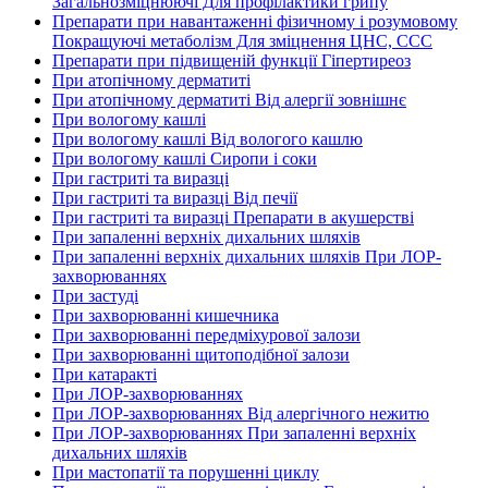
Загальнозміцнюючі Для профілактики грипу
Препарати при навантаженні фізичному і розумовому
Покращуючі метаболізм Для зміцнення ЦНС, ССС
Препарати при підвищеній функції Гіпертиреоз
При атопічному дерматиті
При атопічному дерматиті Від алергії зовнішнє
При вологому кашлі
При вологому кашлі Від вологого кашлю
При вологому кашлі Сиропи і соки
При гастриті та виразці
При гастриті та виразці Від печії
При гастриті та виразці Препарати в акушерстві
При запаленні верхніх дихальних шляхів
При запаленні верхніх дихальних шляхів При ЛОР-
захворюваннях
При застуді
При захворюванні кишечника
При захворюванні передміхурової залози
При захворюванні щитоподібної залози
При катаракті
При ЛОР-захворюваннях
При ЛОР-захворюваннях Від алергічного нежитю
При ЛОР-захворюваннях При запаленні верхніх
дихальних шляхів
При мастопатії та порушенні циклу