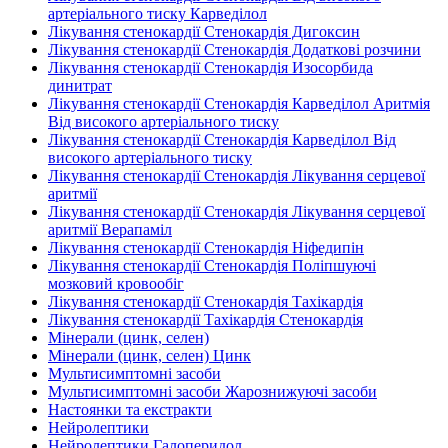
артеріального тиску Карведілол
Лікування стенокардії Стенокардія Дигоксин
Лікування стенокардії Стенокардія Додаткові розчини
Лікування стенокардії Стенокардія Изосорбида
динитрат
Лікування стенокардії Стенокардія Карведілол Аритмія
Від високого артеріального тиску
Лікування стенокардії Стенокардія Карведілол Від
високого артеріального тиску
Лікування стенокардії Стенокардія Лікування серцевої
аритмії
Лікування стенокардії Стенокардія Лікування серцевої
аритмії Верапаміл
Лікування стенокардії Стенокардія Ніфедипін
Лікування стенокардії Стенокардія Поліпшуючі
мозковий кровообіг
Лікування стенокардії Стенокардія Тахікардія
Лікування стенокардії Тахікардія Стенокардія
Мінерали (цинк, селен)
Мінерали (цинк, селен) Цинк
Мультисимптомні засоби
Мультисимптомні засоби Жарознижуючі засоби
Настоянки та екстракти
Нейролептики
Нейролептики Галоперидол