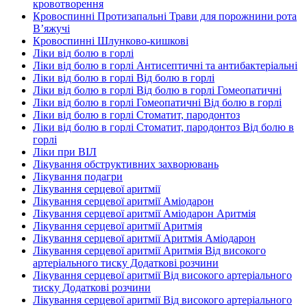
кровотворення
Кровоспинні Протизапальні Трави для порожнини рота
В’яжучі
Кровоспинні Шлунково-кишкові
Ліки від болю в горлі
Ліки від болю в горлі Антисептичні та антибактеріальні
Ліки від болю в горлі Від болю в горлі
Ліки від болю в горлі Від болю в горлі Гомеопатичні
Ліки від болю в горлі Гомеопатичні Від болю в горлі
Ліки від болю в горлі Стоматит, пародонтоз
Ліки від болю в горлі Стоматит, пародонтоз Від болю в
горлі
Ліки при ВІЛ
Лікування обструктивних захворювань
Лікування подагри
Лікування серцевої аритмії
Лікування серцевої аритмії Аміодарон
Лікування серцевої аритмії Аміодарон Аритмія
Лікування серцевої аритмії Аритмія
Лікування серцевої аритмії Аритмія Аміодарон
Лікування серцевої аритмії Аритмія Від високого
артеріального тиску Додаткові розчини
Лікування серцевої аритмії Від високого артеріального
тиску Додаткові розчини
Лікування серцевої аритмії Від високого артеріального