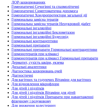
ЛОР-захворюваннях
Гомеопатичні Сечогінні та спазмолітичні
Гомеопатичні Симптоматична допомога
Гомеопатичні Хондропротектори загальної дії
Гормональна замісна терапія
Гормональна замісна терапія Нецукровий діабет
Гормональні інгаляційні
Гормональні інгаляційні Беклометазон
Гормональні інгаляційні Будесонід
Гормональні контрацептиви
Гормональні препарати
Гормональні препарати Гормональні контрацептиви
Гормонотерапія при клімаксі
Гормонотерапія при клімаксі Гормональні препарати
Дерматит, сухість шкіри, екзема
Дихальні аналептики
Діагностика захворювань очей
Діагностичні
Для вагітних та годуючих Вітаміни для вагітних
Для відновлення мікрофлори
Для дітей і підлітків
Для дітей і підлітків Вітаміни для дітей
Для дітей і підлітків Препарати при навантаженні
фізичному і розумовому
Для зниження холестерину