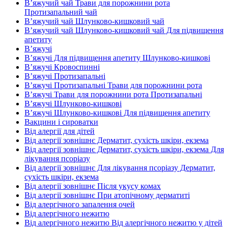
В’яжучий чай Трави для порожнини рота
Протизапальний чай
В’яжучий чай Шлунково-кишковий чай
В’яжучий чай Шлунково-кишковий чай Для підвищення
апетиту
В’яжучі
В’яжучі Для підвищення апетиту Шлунково-кишкові
В’яжучі Кровоспинні
В’яжучі Протизапальні
В’яжучі Протизапальні Трави для порожнини рота
В’яжучі Трави для порожнини рота Протизапальні
В’яжучі Шлунково-кишкові
В’яжучі Шлунково-кишкові Для підвищення апетиту
Вакцини і сироватки
Від алергії для дітей
Від алергії зовнішнє Дерматит, сухість шкіри, екзема
Від алергії зовнішнє Дерматит, сухість шкіри, екзема Для
лікування псоріазу
Від алергії зовнішнє Для лікування псоріазу Дерматит,
сухість шкіри, екзема
Від алергії зовнішнє Після укусу комах
Від алергії зовнішнє При атопічному дерматиті
Від алергічного запалення очей
Від алергічного нежитю
Від алергічного нежитю Від алергічного нежитю у дітей