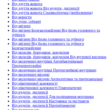
Від здуття живота
Від здуття живота Від нудоти, диспепсії
Від здуття живота Спазмолітична (знеболююча)
Від корости
Від лупи, себореї
Від мігрені
Від мігрені Болезаспокійливі Від болю головного та
зубного
Від мігрені Від болю головного та зубного
Від мігрені Від болю головного та зубного
Болезаспокійливі
Від мозолів, бородавок, кондилом
Від мозолів, бородавок, кондилом Від вугрової висипки
Від молочниці внутріші Антибактеріальні
Протипротозойні
Від молочниці внутріші Протигрибкові внутрішні
Від молочниці місцеві
Від молочниці місцеві Антисептики та протизапальні
Від нікотинової залежності
Від нікотинової залежності Гомеопатичні
Від нудоти, диспепсії
Від нудоти, диспепсії Для поліпшення моторики
Від нудоти, диспепсії Настоянки та екстракти
Від нудоти, диспепсії Протиблювотні
Від педикульозу