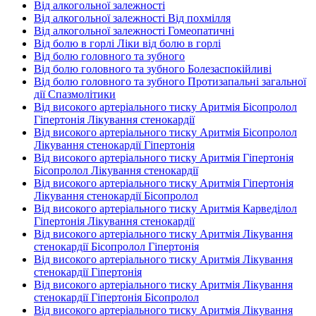
Від алкогольної залежності
Від алкогольної залежності Від похмілля
Від алкогольної залежності Гомеопатичні
Від болю в горлі Ліки від болю в горлі
Від болю головного та зубного
Від болю головного та зубного Болезаспокійливі
Від болю головного та зубного Протизапальні загальної
дії Спазмолітики
Від високого артеріального тиску Аритмія Бісопролол
Гіпертонія Лікування стенокардії
Від високого артеріального тиску Аритмія Бісопролол
Лікування стенокардії Гіпертонія
Від високого артеріального тиску Аритмія Гіпертонія
Бісопролол Лікування стенокардії
Від високого артеріального тиску Аритмія Гіпертонія
Лікування стенокардії Бісопролол
Від високого артеріального тиску Аритмія Карведілол
Гіпертонія Лікування стенокардії
Від високого артеріального тиску Аритмія Лікування
стенокардії Бісопролол Гіпертонія
Від високого артеріального тиску Аритмія Лікування
стенокардії Гіпертонія
Від високого артеріального тиску Аритмія Лікування
стенокардії Гіпертонія Бісопролол
Від високого артеріального тиску Аритмія Лікування