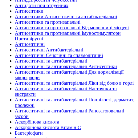
Антидоти при отруєннях
Антисептики
Антисептики Антисептичні та антибактеріальні
Антисептики та протизапальні
Антисептики та протизапальні Від молочниці місцеві
Антисептики та протизапальні Імуностимулятори
Противірусні
Антисептичні
Антисептичні Антибактеріальні
Антисептичні Сечогінні та спазмолітичні
Антисептичні та антибактеріальні
Антисептичні та антибактеріальні Антисептики
Антисептичні та антибактеріальні Для нормалізації
мікрофлори
Антисептичні та антибактеріальні Ліки від болю в горлі
Антисептичні та антибактеріальні Настоянки та
екстракти
Антисептичні та антибактеріальні Попрілості, дерматит,
пролежні
Антисептичні та антибактеріальні Ранозагоювальні
засоби
Аскорбінова кислота
Аскорбінова кислота Вітамін C
Бактеріофаги