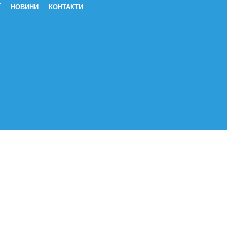
Ї
НОВИНИ
КОНТАКТИ
а (знеболююча)