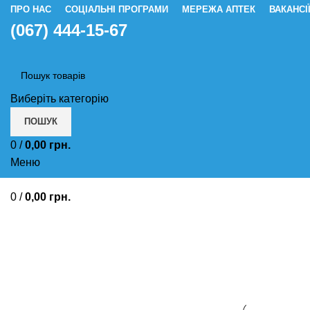
ПРО НАС
СОЦІАЛЬНІ ПРОГРАМИ
МЕРЕЖА АПТЕК
ВАКАНСІ
(067) 444-15-67
Виберіть категорію
ПОШУК
0
/
0,00
грн.
Меню
0
/
0,00
грн.
Від здуття живота Спазмолітичн