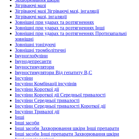
Зігріваючі мазі
Зігріваючі мазі Зігріваючі мазі, інгаляції
Зігріваючі мазі, інгаляції
Зовнішні при ударах та розтягненнях
Зовнішні при ударах та розтягненнях Інші
Зовнішні при ударах та розтягненнях Протизапальні
зовнішні
Зовнішні тонізуючі
Зовнішні тромболітичні
Імуноглобуліни
Імунодепресанти
Імуностимулятори
Імуностимулятори Від гепатиту В,С
Інсуліни
Інсуліни Комбінації інсулінів
Інсуліни Короткої дії
Інсуліни Короткої дії Середньої тривалості
Інсуліни Середньої тривалості
Інсуліни Середньої тривалості Короткої дії
Інсуліни Тривалої дії
Інші
Інші засоби
Інші засоби Захворювання шкіри Інші препарати
Інші засоби Інші препарати Захворювання шкіри