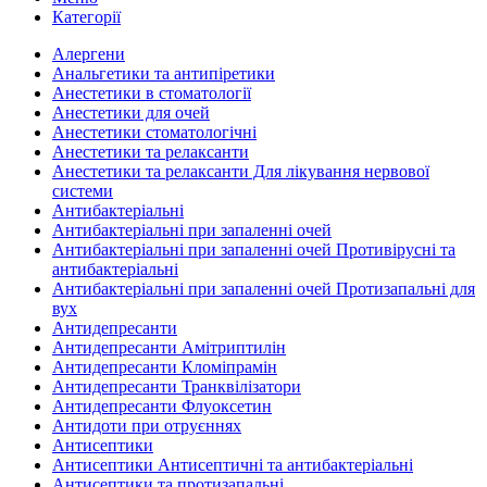
Категорії
Алергени
Анальгетики та антипіретики
Анестетики в стоматології
Анестетики для очей
Анестетики стоматологічні
Анестетики та релаксанти
Анестетики та релаксанти Для лікування нервової
системи
Антибактеріальні
Антибактеріальні при запаленні очей
Антибактеріальні при запаленні очей Противірусні та
антибактеріальні
Антибактеріальні при запаленні очей Протизапальні для
вух
Антидепресанти
Антидепресанти Амітриптилін
Антидепресанти Кломіпрамін
Антидепресанти Транквілізатори
Антидепресанти Флуоксетин
Антидоти при отруєннях
Антисептики
Антисептики Антисептичні та антибактеріальні
Антисептики та протизапальні