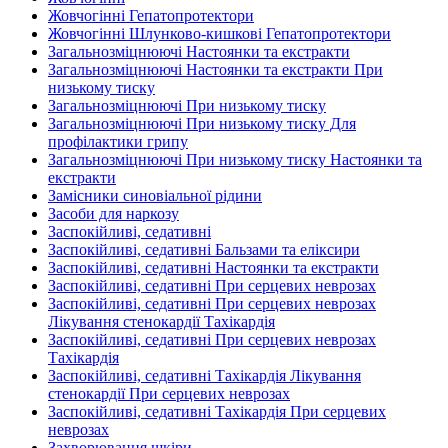
Жовчогінні Гепатопротектори
Жовчогінні Шлунково-кишкові Гепатопротектори
Загальнозміцнюючі Настоянки та екстракти
Загальнозміцнюючі Настоянки та екстракти При
низькому тиску
Загальнозміцнюючі При низькому тиску
Загальнозміцнюючі При низькому тиску Для
профілактики грипу
Загальнозміцнюючі При низькому тиску Настоянки та
екстракти
Замісники синовіальної рідини
Засоби для наркозу
Заспокійливі, седативні
Заспокійливі, седативні Бальзами та еліксири
Заспокійливі, седативні Настоянки та екстракти
Заспокійливі, седативні При серцевих неврозах
Заспокійливі, седативні При серцевих неврозах
Лікування стенокардії Тахікардія
Заспокійливі, седативні При серцевих неврозах
Тахікардія
Заспокійливі, седативні Тахікардія Лікування
стенокардії При серцевих неврозах
Заспокійливі, седативні Тахікардія При серцевих
неврозах
Захворювання шкіри