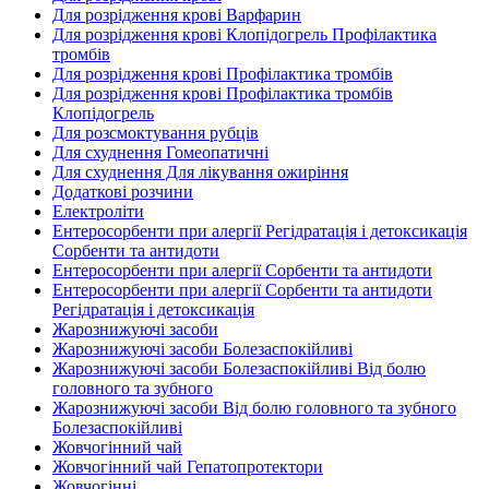
Для розрідження крові Варфарин
Для розрідження крові Клопідогрель Профілактика
тромбів
Для розрідження крові Профілактика тромбів
Для розрідження крові Профілактика тромбів
Клопідогрель
Для розсмоктування рубців
Для схуднення Гомеопатичні
Для схуднення Для лікування ожиріння
Додаткові розчини
Електроліти
Ентеросорбенти при алергії Регідратація і детоксикація
Сорбенти та антидоти
Ентеросорбенти при алергії Сорбенти та антидоти
Ентеросорбенти при алергії Сорбенти та антидоти
Регідратація і детоксикація
Жарознижуючі засоби
Жарознижуючі засоби Болезаспокійливі
Жарознижуючі засоби Болезаспокійливі Від болю
головного та зубного
Жарознижуючі засоби Від болю головного та зубного
Болезаспокійливі
Жовчогінний чай
Жовчогінний чай Гепатопротектори
Жовчогінні