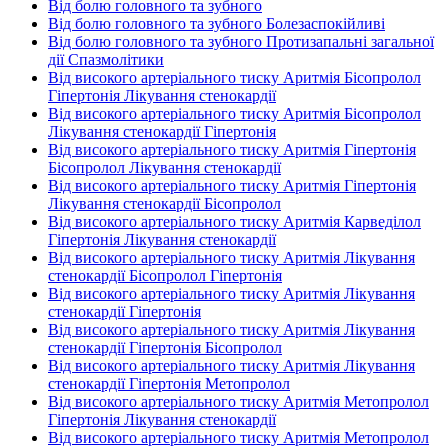
Від болю головного та зубного
Від болю головного та зубного Болезаспокійливі
Від болю головного та зубного Протизапальні загальної
дії Спазмолітики
Від високого артеріального тиску Аритмія Бісопролол
Гіпертонія Лікування стенокардії
Від високого артеріального тиску Аритмія Бісопролол
Лікування стенокардії Гіпертонія
Від високого артеріального тиску Аритмія Гіпертонія
Бісопролол Лікування стенокардії
Від високого артеріального тиску Аритмія Гіпертонія
Лікування стенокардії Бісопролол
Від високого артеріального тиску Аритмія Карведілол
Гіпертонія Лікування стенокардії
Від високого артеріального тиску Аритмія Лікування
стенокардії Бісопролол Гіпертонія
Від високого артеріального тиску Аритмія Лікування
стенокардії Гіпертонія
Від високого артеріального тиску Аритмія Лікування
стенокардії Гіпертонія Бісопролол
Від високого артеріального тиску Аритмія Лікування
стенокардії Гіпертонія Метопролол
Від високого артеріального тиску Аритмія Метопролол
Гіпертонія Лікування стенокардії
Від високого артеріального тиску Аритмія Метопролол