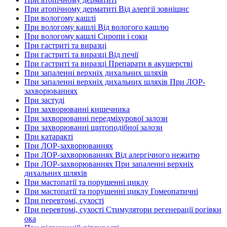
При атопічному дерматиті Від алергії зовнішнє
При вологому кашлі
При вологому кашлі Від вологого кашлю
При вологому кашлі Сиропи і соки
При гастриті та виразці
При гастриті та виразці Від печії
При гастриті та виразці Препарати в акушерстві
При запаленні верхніх дихальних шляхів
При запаленні верхніх дихальних шляхів При ЛОР-
захворюваннях
При застуді
При захворюванні кишечника
При захворюванні передміхурової залози
При захворюванні щитоподібної залози
При катаракті
При ЛОР-захворюваннях
При ЛОР-захворюваннях Від алергічного нежитю
При ЛОР-захворюваннях При запаленні верхніх
дихальних шляхів
При мастопатії та порушенні циклу
При мастопатії та порушенні циклу Гомеопатичні
При перевтомі, сухості
При перевтомі, сухості Стимулятори регенерації рогівки
ока