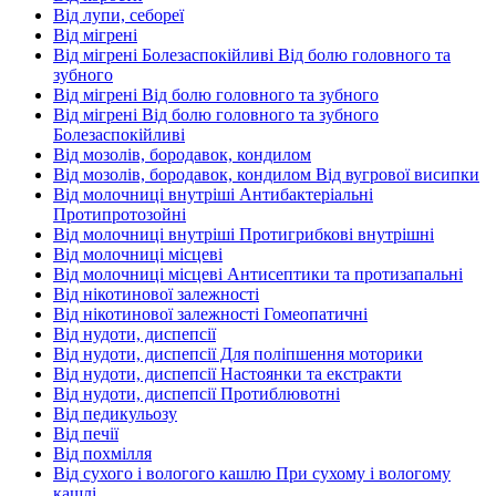
Від лупи, себореї
Від мігрені
Від мігрені Болезаспокійливі Від болю головного та
зубного
Від мігрені Від болю головного та зубного
Від мігрені Від болю головного та зубного
Болезаспокійливі
Від мозолів, бородавок, кондилом
Від мозолів, бородавок, кондилом Від вугрової висипки
Від молочниці внутріші Антибактеріальні
Протипротозойні
Від молочниці внутріші Протигрибкові внутрішні
Від молочниці місцеві
Від молочниці місцеві Антисептики та протизапальні
Від нікотинової залежності
Від нікотинової залежності Гомеопатичні
Від нудоти, диспепсії
Від нудоти, диспепсії Для поліпшення моторики
Від нудоти, диспепсії Настоянки та екстракти
Від нудоти, диспепсії Протиблювотні
Від педикульозу
Від печії
Від похмілля
Від сухого і вологого кашлю При сухому і вологому
кашлі