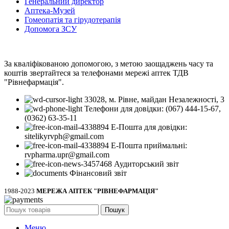
Генеральний директор
Аптека-Музей
Гомеопатія та гірудотерапія
Допомога ЗСУ
За кваліфікованою допомогою, з метою заощаджень часу та
коштів звертайтеся за телефонами мережі аптек ТДВ
"Рівнефармація".
33028, м. Рівне, майдан Незалежності, 3
Телефони для довідки: (067) 444-15-67,
(0362) 63-35-11
Е-Пошта для довідки:
sitelikyrvph@gmail.com
Е-Пошта приймальні:
rvpharma.upr@gmail.com
Аудиторський звіт
Фінансовий звіт
1988-2023
МЕРЕЖА АПТЕК "РІВНЕФАРМАЦІЯ"
Пошук
Меню