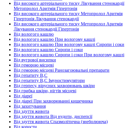
Від високого артеріального тиску Лікування стенокардії
Метопролол Аритмія Гіпертонія
Від високого артеріального тиску Метопролол Аритмія
Гіпертонія Лікування стенокардії
Від високого артеріального тиску Метопролол Аритмія
Лікування стенокардії Гіпертонія
Від вологого кашлю
Від вологого кашлю При вологому кашлі
Від вологого кашлю При вологому кашлі Сиропи і соки
Від вологого кашлю Сиропи і соки
Від вологого кашлю Сиропи і соки При вологому кашлі
Від вугрової висипки
Від геморою місцеві
Від геморою місцеві Ранозагоювальні препарати
Від гепатиту В,С
Від гепатиту В,С Імуностимулятори
Від герпесу, вірусних захворювань шкіри
Від грибка шкіри, нігтів місцеві
Від діареї
Від діареї При захворюванні кишечника
Від захитування
Від здуття живота
Від здуття живота Від нудоти, диспепсії
Від здуття живота Спазмолітична (знеболююча)
Від корости