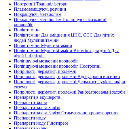
Ноотропні Транквілізатори
Плазмозаміщуючі розчини
Покращуючі метаболізм
Покращуючі метаболізм Поліпшуючі мозковий
кровообіг
Полівітаміни
Полівітаміни Для зміцнення ЦНС, ССС Для літніх
людей Мультивітаміни
Полівітаміни Мультивітаміни
Полівітаміни Мультивітаміни Вітаміни для дітей Для
дітей і підлітків
Поліпшуючі мозковий кровообіг
Поліпшуючі мозковий кровообіг Ноотропні
Попрілості, дерматит, пролежні
Попрілості, дерматит, пролежні Від вугрової висипки
Попрілості, дерматит, пролежні Дерматит, сухість шкіри,
екзема
Попрілості, дерматит, пролежні Ранозагоювальні засоби
Препарати в акушерстві
Препарати заліза
Препарати заліза Залізо
Препарати заліза Залізо Стимулятори кровотворення
Препарати йоду
Препарати йоду Гіпотиреоз
Препарати калію