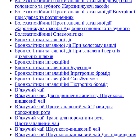
Болезаспокійливі Протизапальні загальної дії Від болю
головного та зубного Жарознижуючі засоби
Болезаспокійливі Протизапальні загальної дії Внутрішні
при ударах та розтягненнях
Болезаспокійливі Протизапальні загальної дії
Жарознижуючі засоби Від болю головного та зубного
Болезаспокійливі Спазмолітики
Бронхолітики загальної дії
Бронхолітики загальної дії При вологому кашлі
Бронхолітики загальної дії При запаленні верхніх
дихальних шляхів
Бронхолітики інгаляційні
Бронхолітики інгаляційні Будесонід
Бронхолітики інгаляційні Іпратропію бромід
Бронхолітики інгаляційні Сальбутамол
Бронхолітики інгаляційні Тіотропію бромід
В’яжучий чай
В’яжучий чай Для підвищення апетиту Шлунково-
кишковий чай
В’яжучий чай Протизапальний чай Трави для
порожнини рота
В’яжучий чай Трави для порожнини рота
Протизапальний чай
В’яжучий чай Шлунково-кишковий чай
В’яжучий чай Шлунково-кишковий чай Для підвищення