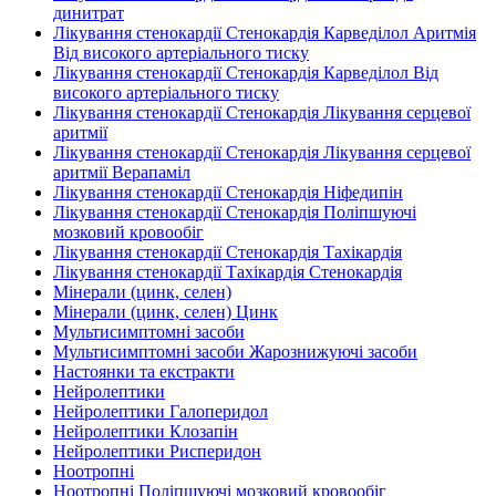
динитрат
Лікування стенокардії Стенокардія Карведілол Аритмія
Від високого артеріального тиску
Лікування стенокардії Стенокардія Карведілол Від
високого артеріального тиску
Лікування стенокардії Стенокардія Лікування серцевої
аритмії
Лікування стенокардії Стенокардія Лікування серцевої
аритмії Верапаміл
Лікування стенокардії Стенокардія Ніфедипін
Лікування стенокардії Стенокардія Поліпшуючі
мозковий кровообіг
Лікування стенокардії Стенокардія Тахікардія
Лікування стенокардії Тахікардія Стенокардія
Мінерали (цинк, селен)
Мінерали (цинк, селен) Цинк
Мультисимптомні засоби
Мультисимптомні засоби Жарознижуючі засоби
Настоянки та екстракти
Нейролептики
Нейролептики Галоперидол
Нейролептики Клозапін
Нейролептики Рисперидон
Ноотропні
Ноотропні Поліпшуючі мозковий кровообіг