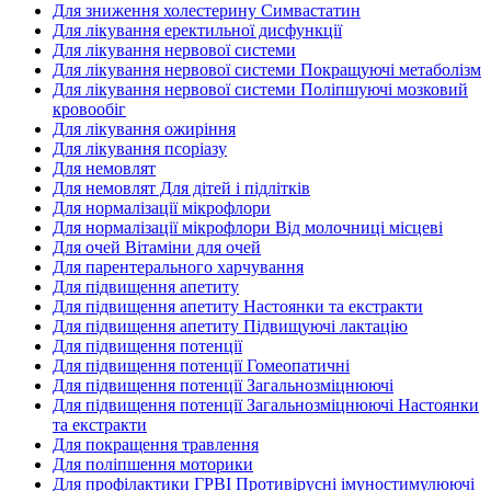
Для зниження холестерину Симвастатин
Для лікування еректильної дисфункції
Для лікування нервової системи
Для лікування нервової системи Покращуючі метаболізм
Для лікування нервової системи Поліпшуючі мозковий
кровообіг
Для лікування ожиріння
Для лікування псоріазу
Для немовлят
Для немовлят Для дітей і підлітків
Для нормалізації мікрофлори
Для нормалізації мікрофлори Від молочниці місцеві
Для очей Вітаміни для очей
Для парентерального харчування
Для підвищення апетиту
Для підвищення апетиту Настоянки та екстракти
Для підвищення апетиту Підвищуючі лактацію
Для підвищення потенції
Для підвищення потенції Гомеопатичні
Для підвищення потенції Загальнозміцнюючі
Для підвищення потенції Загальнозміцнюючі Настоянки
та екстракти
Для покращення травлення
Для поліпшення моторики
Для профілактики ГРВІ Противірусні імуностимулюючі