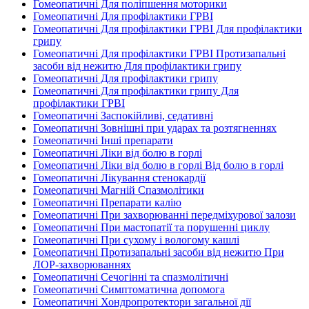
Гомеопатичні Для поліпшення моторики
Гомеопатичні Для профілактики ГРВІ
Гомеопатичні Для профілактики ГРВІ Для профілактики
грипу
Гомеопатичні Для профілактики ГРВІ Протизапальні
засоби від нежитю Для профілактики грипу
Гомеопатичні Для профілактики грипу
Гомеопатичні Для профілактики грипу Для
профілактики ГРВІ
Гомеопатичні Заспокійливі, седативні
Гомеопатичні Зовнішні при ударах та розтягненнях
Гомеопатичні Інші препарати
Гомеопатичні Ліки від болю в горлі
Гомеопатичні Ліки від болю в горлі Від болю в горлі
Гомеопатичні Лікування стенокардії
Гомеопатичні Магній Спазмолітики
Гомеопатичні Препарати калію
Гомеопатичні При захворюванні передміхурової залози
Гомеопатичні При мастопатії та порушенні циклу
Гомеопатичні При сухому і вологому кашлі
Гомеопатичні Протизапальні засоби від нежитю При
ЛОР-захворюваннях
Гомеопатичні Сечогінні та спазмолітичні
Гомеопатичні Симптоматична допомога
Гомеопатичні Хондропротектори загальної дії