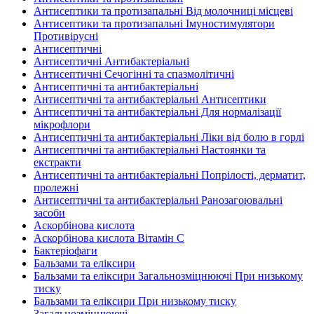
Антисептики та протизапальні Від молочниці місцеві
Антисептики та протизапальні Імуностимулятори
Противірусні
Антисептичні
Антисептичні Антибактеріальні
Антисептичні Сечогінні та спазмолітичні
Антисептичні та антибактеріальні
Антисептичні та антибактеріальні Антисептики
Антисептичні та антибактеріальні Для нормалізації
мікрофлори
Антисептичні та антибактеріальні Ліки від болю в горлі
Антисептичні та антибактеріальні Настоянки та
екстракти
Антисептичні та антибактеріальні Попрілості, дерматит,
пролежні
Антисептичні та антибактеріальні Ранозагоювальні
засоби
Аскорбінова кислота
Аскорбінова кислота Вітамін C
Бактеріофаги
Бальзами та еліксири
Бальзами та еліксири Загальнозміцнюючі При низькому
тиску
Бальзами та еліксири При низькому тиску
Загальнозміцнюючі