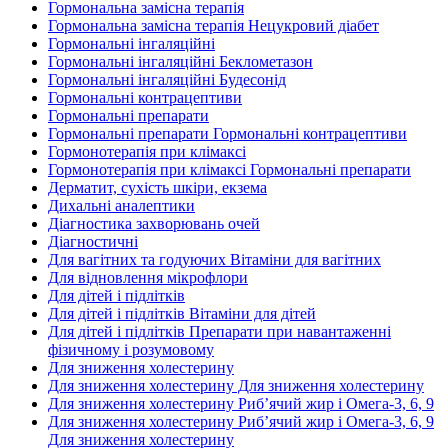
Гормональна замісна терапія
Гормональна замісна терапія Нецукровий діабет
Гормональні інгаляційні
Гормональні інгаляційні Беклометазон
Гормональні інгаляційні Будесонід
Гормональні контрацептиви
Гормональні препарати
Гормональні препарати Гормональні контрацептиви
Гормонотерапія при клімаксі
Гормонотерапія при клімаксі Гормональні препарати
Дерматит, сухість шкіри, екзема
Дихальні аналептики
Діагностика захворювань очей
Діагностичні
Для вагітних та годуючих Вітаміни для вагітних
Для відновлення мікрофлори
Для дітей і підлітків
Для дітей і підлітків Вітаміни для дітей
Для дітей і підлітків Препарати при навантаженні
фізичному і розумовому
Для зниження холестерину
Для зниження холестерину Для зниження холестерину
Для зниження холестерину Риб’ячий жир і Омега-3, 6, 9
Для зниження холестерину Риб’ячий жир і Омега-3, 6, 9
Для зниження холестерину