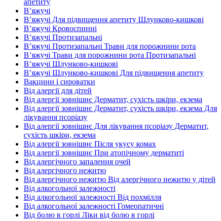
апетиту
В’яжучі
В’яжучі Для підвищення апетиту Шлунково-кишкові
В’яжучі Кровоспинні
В’яжучі Протизапальні
В’яжучі Протизапальні Трави для порожнини рота
В’яжучі Трави для порожнини рота Протизапальні
В’яжучі Шлунково-кишкові
В’яжучі Шлунково-кишкові Для підвищення апетиту
Вакцини і сироватки
Від алергії для дітей
Від алергії зовнішнє Дерматит, сухість шкіри, екзема
Від алергії зовнішнє Дерматит, сухість шкіри, екзема Для
лікування псоріазу
Від алергії зовнішнє Для лікування псоріазу Дерматит,
сухість шкіри, екзема
Від алергії зовнішнє Після укусу комах
Від алергії зовнішнє При атопічному дерматиті
Від алергічного запалення очей
Від алергічного нежитю
Від алергічного нежитю Від алергічного нежитю у дітей
Від алкогольної залежності
Від алкогольної залежності Від похмілля
Від алкогольної залежності Гомеопатичні
Від болю в горлі Ліки від болю в горлі