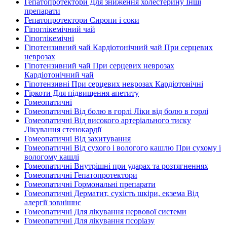
Гепатопротектори Для зниження холестерину Інші
препарати
Гепатопротектори Сиропи і соки
Гіпоглікемічний чай
Гіпоглікемічні
Гіпотензивний чай Кардіотонічний чай При серцевих
неврозах
Гіпотензивний чай При серцевих неврозах
Кардіотонічний чай
Гіпотензивні При серцевих неврозах Кардіотонічні
Гіркоти Для підвищення апетиту
Гомеопатичні
Гомеопатичні Від болю в горлі Ліки від болю в горлі
Гомеопатичні Від високого артеріального тиску
Лікування стенокардії
Гомеопатичні Від захитування
Гомеопатичні Від сухого і вологого кашлю При сухому і
вологому кашлі
Гомеопатичні Внутрішні при ударах та розтягненнях
Гомеопатичні Гепатопротектори
Гомеопатичні Гормональні препарати
Гомеопатичні Дерматит, сухість шкіри, екзема Від
алергії зовнішнє
Гомеопатичні Для лікування нервової системи
Гомеопатичні Для лікування псоріазу