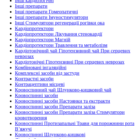
Інші кардіологічні
Інші препарати
Інші препарати Гомеопатичні
Інші препарати Імуностимулятори
Інші Стимулятори регенерації рогівки ока
Кардіопротектори
Кардіопротектори Лікування стенокардії
Кардіопротектори Магній
Кардіопротектори Травлення та метаболізм
Кардіотонічний чай Гіпотензивний чай При серцевих
неврозах
Кардіотонічні Гіпотензивні При серцевих неврозах
Комбіновані інгаляційні
Комплексні засоби від застуди
Контрастні засоби
Контрацептиви місцеві
Кровоспинний чай Шлунково-кишковий чай
Кровоспинні засоби
Кровоспинні засоби Настоянки та екстракти
Кровоспинні засоби Препарати заліза
Кровоспинні засоби Препарати заліза Стимулятори
кровотворення
Кровоспинні Протизапальні Трави для порожнини рота
В’яжучі
Кровоспинні Шлунково-кишкові