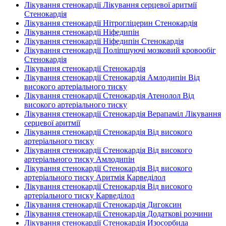
Лікування стенокардії Лікування серцевої аритмії
Стенокардія
Лікування стенокардії Нітрогліцерин Стенокардія
Лікування стенокардії Ніфедипін
Лікування стенокардії Ніфедипін Стенокардія
Лікування стенокардії Поліпшуючі мозковий кровообіг
Стенокардія
Лікування стенокардії Стенокардія
Лікування стенокардії Стенокардія Амлодипін Від
високого артеріального тиску
Лікування стенокардії Стенокардія Атенолол Від
високого артеріального тиску
Лікування стенокардії Стенокардія Верапаміл Лікування
серцевої аритмії
Лікування стенокардії Стенокардія Від високого
артеріального тиску
Лікування стенокардії Стенокардія Від високого
артеріального тиску Амлодипін
Лікування стенокардії Стенокардія Від високого
артеріального тиску Аритмія Карведілол
Лікування стенокардії Стенокардія Від високого
артеріального тиску Карведілол
Лікування стенокардії Стенокардія Дигоксин
Лікування стенокардії Стенокардія Додаткові розчини
Лікування стенокардії Стенокардія Изосорбида