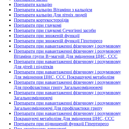
Препарати кальцію
Препарати кальцію Вітаміни з кальцієм
Препарати кальцію Для літніх людей
Препарати кортекостероїдів
Препарати при глаукомі
Препарати при глаукомі Сечогінні засоби
Препарати при зниженій функції
Препарати при зниженій функції Гіпотиреоз
Препарати при навантаженні фізичному і розумовому
Препарати при навантаженні фізичному і розумовому
Вітаміни групи В+магній Для зміцнення ЦНС, ССС
Препарати при навантаженні фізичному і розумовому
Для дітей і підлітків
Препарати при навантаженні фізичному і розумовому
Для зміцнення ЦНС, ССС Покращуючі метаболізм
Препарати при навантаженні фізичному і розумовому
Для профілактики грипу Загальнозміцнюючі
Препарати при навантаженні фізичному і розумовому
Загальнозміцнюючі
Препарати при навантаженні фізичному і розумовому
Загальнозміцнюючі Для профілактики грипу
Препарати при навантаженні фізичному і розумовому
Покращуючі метаболізм Для зміцнення ЦНС, ССС
Препарати при підвищеній функції Гіпертиреоз
При атопічному дерматиті