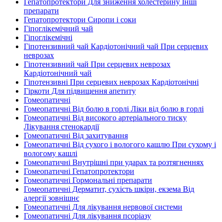
Гепатопротектори Для зниження холестерину Інші
препарати
Гепатопротектори Сиропи і соки
Гіпоглікемічний чай
Гіпоглікемічні
Гіпотензивний чай Кардіотонічний чай При серцевих
неврозах
Гіпотензивний чай При серцевих неврозах
Кардіотонічний чай
Гіпотензивні При серцевих неврозах Кардіотонічні
Гіркоти Для підвищення апетиту
Гомеопатичні
Гомеопатичні Від болю в горлі Ліки від болю в горлі
Гомеопатичні Від високого артеріального тиску
Лікування стенокардії
Гомеопатичні Від захитування
Гомеопатичні Від сухого і вологого кашлю При сухому і
вологому кашлі
Гомеопатичні Внутрішні при ударах та розтягненнях
Гомеопатичні Гепатопротектори
Гомеопатичні Гормональні препарати
Гомеопатичні Дерматит, сухість шкіри, екзема Від
алергії зовнішнє
Гомеопатичні Для лікування нервової системи
Гомеопатичні Для лікування псоріазу