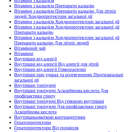
Вітаміни з кальцієм
Вітаміни з кальцієм Препарати кальцію
Вітаміни з кальцієм Препарати кальцію Для літніх
людей Хондропротектори загальної дії
Вітаміни з кальцієм Хондропротектори загальної дії
Вітаміни з кальцієм Хондропротектори загальної дії
Препарати кальцію
Вітаміни з кальцієм Хондропротектори загальної дії
Препарати кальцію Для літніх людей
Вітамінний чай
Вітамінні
Внутрішні від алергії
Внутрішні від алергії Від алергії для дітей
Внутрішні від алергії Гомеопатичні
Внутрішні при ударах та розтягненнях Протизапальні
загальної дії
Внутрішні тонізуючі
Внутрішні тонізуючі Аскорбінова кислота Для
профілактики грипу
Внутрішні тонізуючі Від геморою внутрішні
Внутрішні тонізуючі Для профілактики грипу
Аскорбінова кислота
Внутрішньоматкові контрацептиви
Гепатопротектори
Гепатопротектори Від похмілля