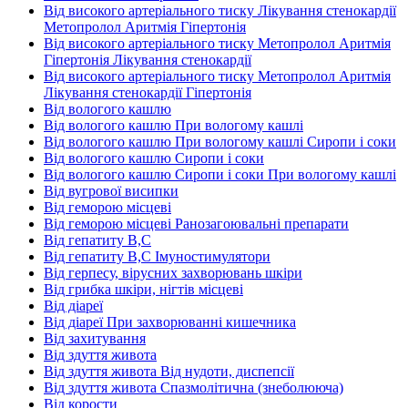
Від високого артеріального тиску Лікування стенокардії
Метопролол Аритмія Гіпертонія
Від високого артеріального тиску Метопролол Аритмія
Гіпертонія Лікування стенокардії
Від високого артеріального тиску Метопролол Аритмія
Лікування стенокардії Гіпертонія
Від вологого кашлю
Від вологого кашлю При вологому кашлі
Від вологого кашлю При вологому кашлі Сиропи і соки
Від вологого кашлю Сиропи і соки
Від вологого кашлю Сиропи і соки При вологому кашлі
Від вугрової висипки
Від геморою місцеві
Від геморою місцеві Ранозагоювальні препарати
Від гепатиту В,С
Від гепатиту В,С Імуностимулятори
Від герпесу, вірусних захворювань шкіри
Від грибка шкіри, нігтів місцеві
Від діареї
Від діареї При захворюванні кишечника
Від захитування
Від здуття живота
Від здуття живота Від нудоти, диспепсії
Від здуття живота Спазмолітична (знеболююча)
Від корости