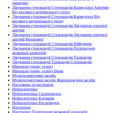
динитрат
Лікування стенокардії Стенокардія Карведілол Аритмія
Від високого артеріального тиску
Лікування стенокардії Стенокардія Карведілол Від
високого артеріального тиску
Лікування стенокардії Стенокардія Лікування серцевої
аритмії
Лікування стенокардії Стенокардія Лікування серцевої
аритмії Верапаміл
Лікування стенокардії Стенокардія Ніфедипін
Лікування стенокардії Стенокардія Поліпшуючі
мозковий кровообіг
Лікування стенокардії Стенокардія Тахікардія
Лікування стенокардії Тахікардія Стенокардія
Мінерали (цинк, селен)
Мінерали (цинк, селен) Цинк
Мультисимптомні засоби
Мультисимптомні засоби Жарознижуючі засоби
Настоянки та екстракти
Нейролептики
Нейролептики Галоперидол
Нейролептики Клозапін
Нейролептики Рисперидон
Ноотропні
Ноотропні Поліпшуючі мозковий кровообіг