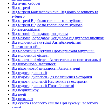
Від лупи, себореї
Від мігрені
Від мігрені Болезаспокійливі Від болю головного та
зубного
Від мігрені Від болю головного та зубного
Від мігрені Від болю головного та зубного
Болезаспокійливі
Від мозолів, бородавок, кондилом
Від мозолів, бородавок, кондилом Від вугрової висипки
Від молочниці внутріші Антибактеріальні
Протипротозойні
Від молочниці внутріші Протигрибкові внутрішні
Від молочниці місцеві
Від молочниці місцеві Антисептики та протизапальні
Від нікотинової залежності
Від нікотинової залежності Гомеопатичні
Від нудоти, диспепсії
Від нудоти, диспепсії Для поліпшення моторики
Від нудоти, диспепсії Настоянки та екстракти
Від нудоти, диспепсії Протиблювотні
Від педикульозу
Від печії
Від похмілля
Від сухого і вологого кашлю При сухому і вологому
кашлі