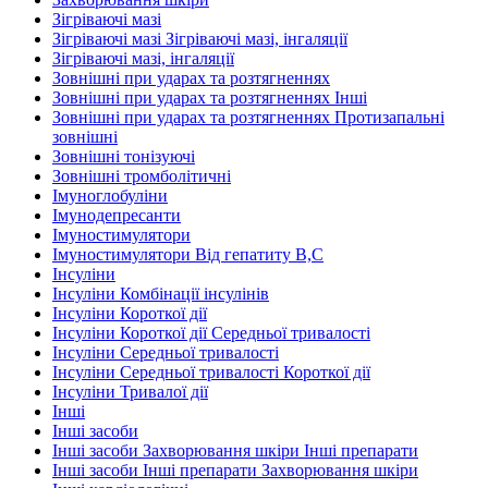
Зігріваючі мазі
Зігріваючі мазі Зігріваючі мазі, інгаляції
Зігріваючі мазі, інгаляції
Зовнішні при ударах та розтягненнях
Зовнішні при ударах та розтягненнях Інші
Зовнішні при ударах та розтягненнях Протизапальні
зовнішні
Зовнішні тонізуючі
Зовнішні тромболітичні
Імуноглобуліни
Імунодепресанти
Імуностимулятори
Імуностимулятори Від гепатиту В,С
Інсуліни
Інсуліни Комбінації інсулінів
Інсуліни Короткої дії
Інсуліни Короткої дії Середньої тривалості
Інсуліни Середньої тривалості
Інсуліни Середньої тривалості Короткої дії
Інсуліни Тривалої дії
Інші
Інші засоби
Інші засоби Захворювання шкіри Інші препарати
Інші засоби Інші препарати Захворювання шкіри