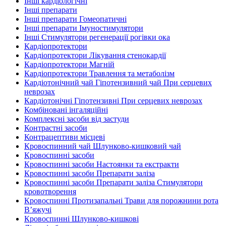
Інші кардіологічні
Інші препарати
Інші препарати Гомеопатичні
Інші препарати Імуностимулятори
Інші Стимулятори регенерації рогівки ока
Кардіопротектори
Кардіопротектори Лікування стенокардії
Кардіопротектори Магній
Кардіопротектори Травлення та метаболізм
Кардіотонічний чай Гіпотензивний чай При серцевих
неврозах
Кардіотонічні Гіпотензивні При серцевих неврозах
Комбіновані інгаляційні
Комплексні засоби від застуди
Контрастні засоби
Контрацептиви місцеві
Кровоспинний чай Шлунково-кишковий чай
Кровоспинні засоби
Кровоспинні засоби Настоянки та екстракти
Кровоспинні засоби Препарати заліза
Кровоспинні засоби Препарати заліза Стимулятори
кровотворення
Кровоспинні Протизапальні Трави для порожнини рота
В’яжучі
Кровоспинні Шлунково-кишкові