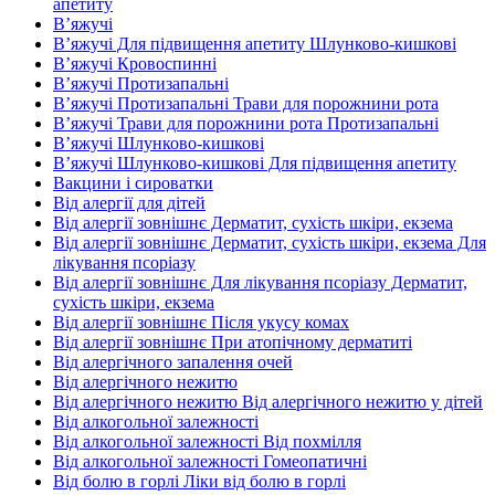
апетиту
В’яжучі
В’яжучі Для підвищення апетиту Шлунково-кишкові
В’яжучі Кровоспинні
В’яжучі Протизапальні
В’яжучі Протизапальні Трави для порожнини рота
В’яжучі Трави для порожнини рота Протизапальні
В’яжучі Шлунково-кишкові
В’яжучі Шлунково-кишкові Для підвищення апетиту
Вакцини і сироватки
Від алергії для дітей
Від алергії зовнішнє Дерматит, сухість шкіри, екзема
Від алергії зовнішнє Дерматит, сухість шкіри, екзема Для
лікування псоріазу
Від алергії зовнішнє Для лікування псоріазу Дерматит,
сухість шкіри, екзема
Від алергії зовнішнє Після укусу комах
Від алергії зовнішнє При атопічному дерматиті
Від алергічного запалення очей
Від алергічного нежитю
Від алергічного нежитю Від алергічного нежитю у дітей
Від алкогольної залежності
Від алкогольної залежності Від похмілля
Від алкогольної залежності Гомеопатичні
Від болю в горлі Ліки від болю в горлі