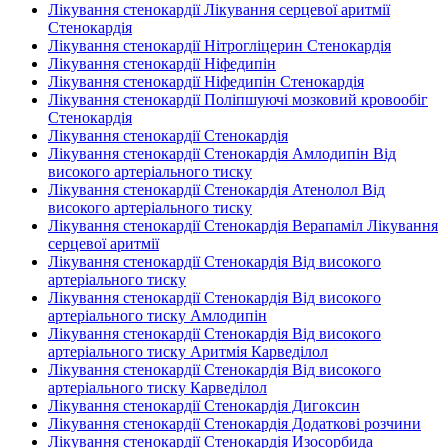
Лікування стенокардії Лікування серцевої аритмії
Стенокардія
Лікування стенокардії Нітрогліцерин Стенокардія
Лікування стенокардії Ніфедипін
Лікування стенокардії Ніфедипін Стенокардія
Лікування стенокардії Поліпшуючі мозковий кровообіг
Стенокардія
Лікування стенокардії Стенокардія
Лікування стенокардії Стенокардія Амлодипін Від
високого артеріального тиску
Лікування стенокардії Стенокардія Атенолол Від
високого артеріального тиску
Лікування стенокардії Стенокардія Верапаміл Лікування
серцевої аритмії
Лікування стенокардії Стенокардія Від високого
артеріального тиску
Лікування стенокардії Стенокардія Від високого
артеріального тиску Амлодипін
Лікування стенокардії Стенокардія Від високого
артеріального тиску Аритмія Карведілол
Лікування стенокардії Стенокардія Від високого
артеріального тиску Карведілол
Лікування стенокардії Стенокардія Дигоксин
Лікування стенокардії Стенокардія Додаткові розчини
Лікування стенокардії Стенокардія Изосорбида