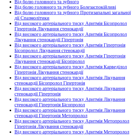
Від болю головного та зубного
Від болю головного та зубного Болезаспокійливі
Від болю головного та зубного Протизапальні загальної
дії Спазмолітики
Від високого артеріального тиску Аритмія Бісопролол
Гіпертонія Лікування стенокардії
Від високого артеріального тиску Аритмія Бісопролол
Лікування стенокардії Гіпертонія
Від високого артеріального тиску Аритмія Гіпертонія
Бісопролол Лікування стенокардії
Від високого артеріального тиску Аритмія Гіпертонія
Лікування стенокардії Бісопролол
Від високого артеріального тиску Аритмія Карведілол
Гіпертонія Лікування стенокардії
Від високого артеріального тиску Аритмія Лікування
стенокардії Бісопролол Гіпертонія
Від високого артеріального тиску Аритмія Лікування
стенокардії Гіпертонія
Від високого артеріального тиску Аритмія Лікування
стенокардії Гіпертонія Бісопролол
Від високого артеріального тиску Аритмія Лікування
стенокардії Гіпертонія Метопролол
Від високого артеріального тиску Аритмія Метопролол
Гіпертонія Лікування стенокардії
Від високого артеріального тиску Аритмія Метопролол