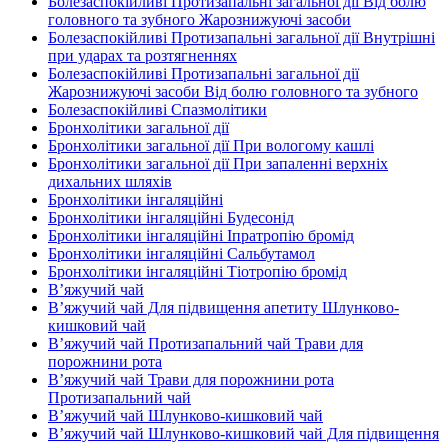
Болезаспокійливі Протизапальні загальної дії Від болю
головного та зубного Жарознижуючі засоби
Болезаспокійливі Протизапальні загальної дії Внутрішні
при ударах та розтягненнях
Болезаспокійливі Протизапальні загальної дії
Жарознижуючі засоби Від болю головного та зубного
Болезаспокійливі Спазмолітики
Бронхолітики загальної дії
Бронхолітики загальної дії При вологому кашлі
Бронхолітики загальної дії При запаленні верхніх
дихальних шляхів
Бронхолітики інгаляційні
Бронхолітики інгаляційні Будесонід
Бронхолітики інгаляційні Іпратропію бромід
Бронхолітики інгаляційні Сальбутамол
Бронхолітики інгаляційні Тіотропію бромід
В’яжучий чай
В’яжучий чай Для підвищення апетиту Шлунково-
кишковий чай
В’яжучий чай Протизапальний чай Трави для
порожнини рота
В’яжучий чай Трави для порожнини рота
Протизапальний чай
В’яжучий чай Шлунково-кишковий чай
В’яжучий чай Шлунково-кишковий чай Для підвищення