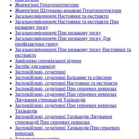
Жовчогінні Гепатопротектори
Жовчогінні Шлунково-кишкові Гепатопротектори
Загальнозміцнюючі Настоянки та екстракти
Загальнозміцнюючі Настоянки та екстракти При
низькому тиску
Загальнозміцнюючі При низькому тиску
Загальнозміцнюючі При низькому тиску Для
профілактики грипу
Загальнозміцнюючі При низькому тиску Настоянки та
екстракти
Замісники синовіальної рідини
Засоби для наркозу
Заспокійливі, седативні
Заспокійливі, седативні Бальзами та еліксири
Заспокійливі, седативні Настоянки та екстракти
Заспокійливі, седативні При серцевих неврозах
Заспокійливі, седативні При серцевих неврозах
Лікування стенокардії Тахікардія
Заспокійливі, седативні При серцевих неврозах
Тахікардія
Заспокійливі, седативні Тахікардія Лікування
стенокардії При серцевих неврозах
Заспокійливі, седативні Тахікардія При серцевих
неврозах
Захворювання шкіри