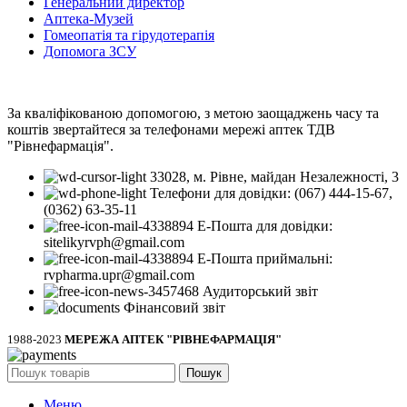
Генеральний директор
Аптека-Музей
Гомеопатія та гірудотерапія
Допомога ЗСУ
За кваліфікованою допомогою, з метою заощаджень часу та
коштів звертайтеся за телефонами мережі аптек ТДВ
"Рівнефармація".
33028, м. Рівне, майдан Незалежності, 3
Телефони для довідки: (067) 444-15-67,
(0362) 63-35-11
Е-Пошта для довідки:
sitelikyrvph@gmail.com
Е-Пошта приймальні:
rvpharma.upr@gmail.com
Аудиторський звіт
Фінансовий звіт
1988-2023
МЕРЕЖА АПТЕК "РІВНЕФАРМАЦІЯ"
Пошук
Меню