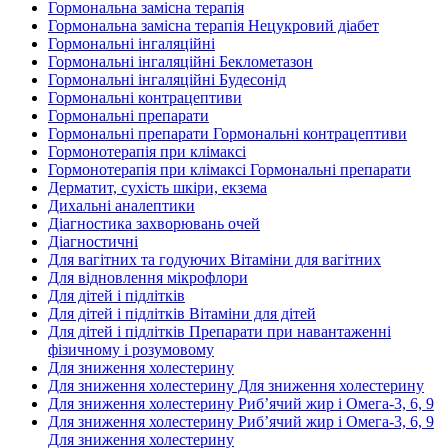
Гормональна замісна терапія
Гормональна замісна терапія Нецукровий діабет
Гормональні інгаляційні
Гормональні інгаляційні Беклометазон
Гормональні інгаляційні Будесонід
Гормональні контрацептиви
Гормональні препарати
Гормональні препарати Гормональні контрацептиви
Гормонотерапія при клімаксі
Гормонотерапія при клімаксі Гормональні препарати
Дерматит, сухість шкіри, екзема
Дихальні аналептики
Діагностика захворювань очей
Діагностичні
Для вагітних та годуючих Вітаміни для вагітних
Для відновлення мікрофлори
Для дітей і підлітків
Для дітей і підлітків Вітаміни для дітей
Для дітей і підлітків Препарати при навантаженні
фізичному і розумовому
Для зниження холестерину
Для зниження холестерину Для зниження холестерину
Для зниження холестерину Риб’ячий жир і Омега-3, 6, 9
Для зниження холестерину Риб’ячий жир і Омега-3, 6, 9
Для зниження холестерину