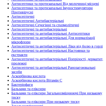
Антисептики та протизапальні Від молочниці місцеві
Антисептики та протизапальні Імуностимулятори
Противірусні
Антисептичні
Антисептичні Антибактеріальні
Антисептичні Сечогінні та спазмолітичні
Антисептичні та антибактеріальні
Антисептичні та антибактеріальні Антисептики
Антисептичні та антибактеріальні Для нормалізації
мікрофлори
Антисептичні та антибактеріальні Ліки від болю в горлі
Антисептичні та антибактеріальні Настоянки та
екстракти
Антисептичні та антибактеріальні Попрілості, дерматит,
пролежні
Антисептичні та антибактеріальні Ранозагоювальні
засоби
Аскорбінова кислота
Аскорбінова кислота Вітамін C
Бактеріофаги
Бальзами та еліксири
Бальзами та еліксири Загальнозміцнюючі При низькому
тиску
Бальзами та еліксири При низькому тиску
Загальнозміцнюючі