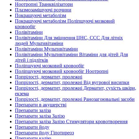
Ноотропні Транквілізатори
Плазмозаміщуючі розчини
Покращуючі метаболізм
Покращуючі метаболізм Поліпшуючі мозковий
кровообіг
Полівітаміни
Полівітаміни Для зміцнення ЦНС, ССС Для літніх
людей Мультивітаміни
Полівітаміни Мультивітаміни
Полівітаміни Мультивітаміни Вітаміни для дітей Для
дітей і підлітків
Поліпшуючі мозковий кровообіг
Поліпшуючі мозковий кровообіг Ноотропні
Попрілості, дерматит, пролежні
Попрілості, дерматит, пролежні Від вугрової висипки
Попрілості, дерматит, пролежні Дерматит, сухість шкіри,
екзема
Попрілості, дерматит, пролежні Ранозагоювальні засоби
Препарати в акушерстві
Препарати заліза
Препарати заліза Залізо
Препарати заліза Залізо Стимулятори кровотворення
Препарати йоду
Препарати йоду Гіпотиреоз
Препарати калію