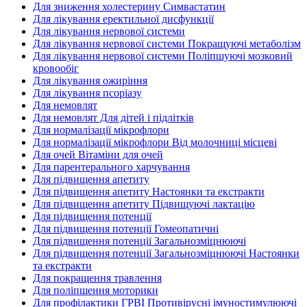
Для зниження холестерину Симвастатин
Для лікування еректильної дисфункції
Для лікування нервової системи
Для лікування нервової системи Покращуючі метаболізм
Для лікування нервової системи Поліпшуючі мозковий
кровообіг
Для лікування ожиріння
Для лікування псоріазу
Для немовлят
Для немовлят Для дітей і підлітків
Для нормалізації мікрофлори
Для нормалізації мікрофлори Від молочниці місцеві
Для очей Вітаміни для очей
Для парентерального харчування
Для підвищення апетиту
Для підвищення апетиту Настоянки та екстракти
Для підвищення апетиту Підвищуючі лактацію
Для підвищення потенції
Для підвищення потенції Гомеопатичні
Для підвищення потенції Загальнозміцнюючі
Для підвищення потенції Загальнозміцнюючі Настоянки
та екстракти
Для покращення травлення
Для поліпшення моторики
Для профілактики ГРВІ Противірусні імуностимулюючі