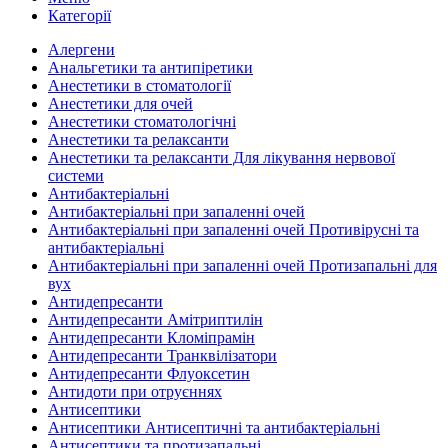
Категорії
Алергени
Анальгетики та антипіретики
Анестетики в стоматології
Анестетики для очей
Анестетики стоматологічні
Анестетики та релаксанти
Анестетики та релаксанти Для лікування нервової
системи
Антибактеріальні
Антибактеріальні при запаленні очей
Антибактеріальні при запаленні очей Противірусні та
антибактеріальні
Антибактеріальні при запаленні очей Протизапальні для
вух
Антидепресанти
Антидепресанти Амітриптилін
Антидепресанти Кломіпрамін
Антидепресанти Транквілізатори
Антидепресанти Флуоксетин
Антидоти при отруєннях
Антисептики
Антисептики Антисептичні та антибактеріальні
Антисептики та протизапальні