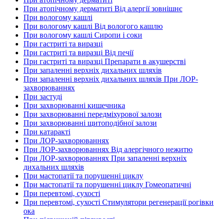
При атопічному дерматиті Від алергії зовнішнє
При вологому кашлі
При вологому кашлі Від вологого кашлю
При вологому кашлі Сиропи і соки
При гастриті та виразці
При гастриті та виразці Від печії
При гастриті та виразці Препарати в акушерстві
При запаленні верхніх дихальних шляхів
При запаленні верхніх дихальних шляхів При ЛОР-
захворюваннях
При застуді
При захворюванні кишечника
При захворюванні передміхурової залози
При захворюванні щитоподібної залози
При катаракті
При ЛОР-захворюваннях
При ЛОР-захворюваннях Від алергічного нежитю
При ЛОР-захворюваннях При запаленні верхніх
дихальних шляхів
При мастопатії та порушенні циклу
При мастопатії та порушенні циклу Гомеопатичні
При перевтомі, сухості
При перевтомі, сухості Стимулятори регенерації рогівки
ока