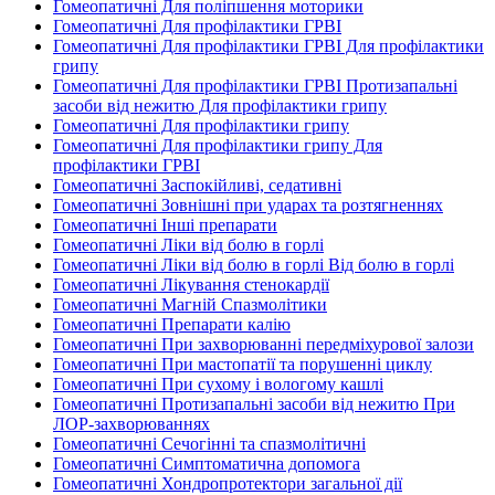
Гомеопатичні Для поліпшення моторики
Гомеопатичні Для профілактики ГРВІ
Гомеопатичні Для профілактики ГРВІ Для профілактики
грипу
Гомеопатичні Для профілактики ГРВІ Протизапальні
засоби від нежитю Для профілактики грипу
Гомеопатичні Для профілактики грипу
Гомеопатичні Для профілактики грипу Для
профілактики ГРВІ
Гомеопатичні Заспокійливі, седативні
Гомеопатичні Зовнішні при ударах та розтягненнях
Гомеопатичні Інші препарати
Гомеопатичні Ліки від болю в горлі
Гомеопатичні Ліки від болю в горлі Від болю в горлі
Гомеопатичні Лікування стенокардії
Гомеопатичні Магній Спазмолітики
Гомеопатичні Препарати калію
Гомеопатичні При захворюванні передміхурової залози
Гомеопатичні При мастопатії та порушенні циклу
Гомеопатичні При сухому і вологому кашлі
Гомеопатичні Протизапальні засоби від нежитю При
ЛОР-захворюваннях
Гомеопатичні Сечогінні та спазмолітичні
Гомеопатичні Симптоматична допомога
Гомеопатичні Хондропротектори загальної дії