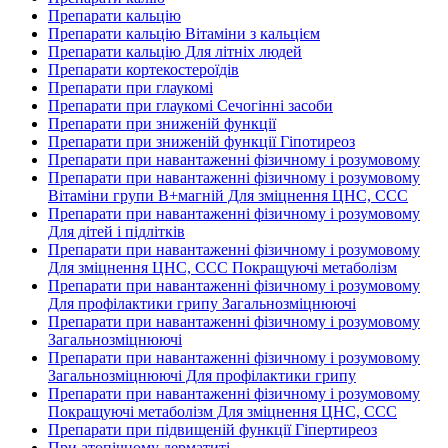
Препарати кальцію
Препарати кальцію Вітаміни з кальцієм
Препарати кальцію Для літніх людей
Препарати кортекостероїдів
Препарати при глаукомі
Препарати при глаукомі Сечогінні засоби
Препарати при зниженій функції
Препарати при зниженій функції Гіпотиреоз
Препарати при навантаженні фізичному і розумовому
Препарати при навантаженні фізичному і розумовому
Вітаміни групи В+магній Для зміцнення ЦНС, ССС
Препарати при навантаженні фізичному і розумовому
Для дітей і підлітків
Препарати при навантаженні фізичному і розумовому
Для зміцнення ЦНС, ССС Покращуючі метаболізм
Препарати при навантаженні фізичному і розумовому
Для профілактики грипу Загальнозміцнюючі
Препарати при навантаженні фізичному і розумовому
Загальнозміцнюючі
Препарати при навантаженні фізичному і розумовому
Загальнозміцнюючі Для профілактики грипу
Препарати при навантаженні фізичному і розумовому
Покращуючі метаболізм Для зміцнення ЦНС, ССС
Препарати при підвищеній функції Гіпертиреоз
При атопічному дерматиті