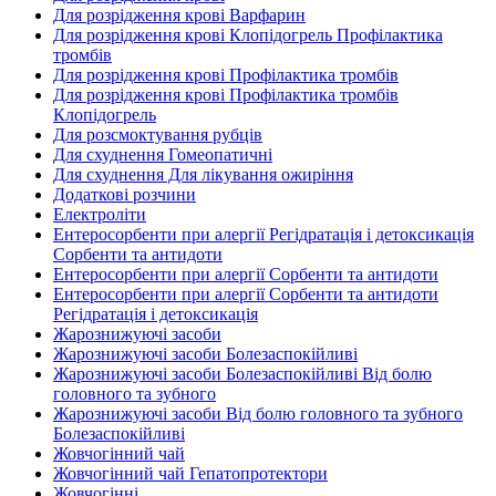
Для розрідження крові Варфарин
Для розрідження крові Клопідогрель Профілактика
тромбів
Для розрідження крові Профілактика тромбів
Для розрідження крові Профілактика тромбів
Клопідогрель
Для розсмоктування рубців
Для схуднення Гомеопатичні
Для схуднення Для лікування ожиріння
Додаткові розчини
Електроліти
Ентеросорбенти при алергії Регідратація і детоксикація
Сорбенти та антидоти
Ентеросорбенти при алергії Сорбенти та антидоти
Ентеросорбенти при алергії Сорбенти та антидоти
Регідратація і детоксикація
Жарознижуючі засоби
Жарознижуючі засоби Болезаспокійливі
Жарознижуючі засоби Болезаспокійливі Від болю
головного та зубного
Жарознижуючі засоби Від болю головного та зубного
Болезаспокійливі
Жовчогінний чай
Жовчогінний чай Гепатопротектори
Жовчогінні