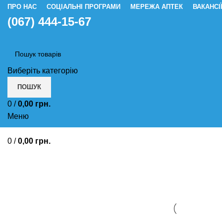
ПРО НАС
СОЦІАЛЬНІ ПРОГРАМИ
МЕРЕЖА АПТЕК
ВАКАНСІ
(067) 444-15-67
Виберіть категорію
ПОШУК
0
/
0,00
грн.
Меню
0
/
0,00
грн.
Відхаркувальний чай Шлунково-