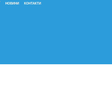
Ї
НОВИНИ
КОНТАКТИ
кишковий чай Протизапальний ча