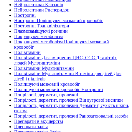
Нейролептики Клозапін
Нейролептики Рисперидон
Ноотропні
Ноотропні Поліпшуючі мозковий кровообіг
Ноотропні Транквілізатори
Плазмозаміщуючі розчини
Покращуючі метаболізм
Покращуючі метаболізм Поліпшуючі мозковий
кровообіг
Полівітаміни
Полівітаміни Для зміцнення ЦНС, ССС Для літніх
людей Мультивітаміни
Полівітаміни Мультивітаміни
Полівітаміни Мультивітаміни Вітаміни для дітей Для
дітей і підлітків
Поліпшуючі мозковий кровообіг
Поліпшуючі мозковий кровообіг Ноотропні
Попрілості, дерматит, пролежні
Попрілості, дерматит, пролежні Від вугрової висипки
Попрілості, дерматит, пролежні Дерматит, сухість шкіри,
екзема
Попрілості, дерматит, пролежні Ранозагоювальні засоби
Препарати в акушерстві
Препарати заліза
Препарати заліза Залізо