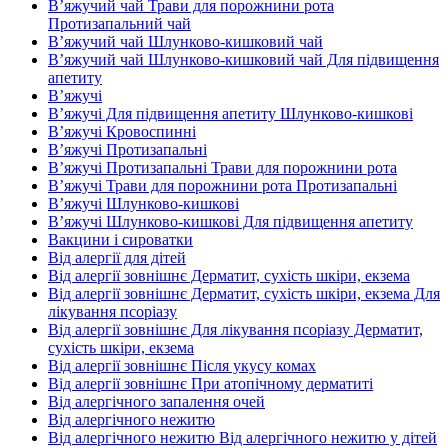
В’яжучий чай Трави для порожнини рота
Протизапальний чай
В’яжучий чай Шлунково-кишковий чай
В’яжучий чай Шлунково-кишковий чай Для підвищення
апетиту
В’яжучі
В’яжучі Для підвищення апетиту Шлунково-кишкові
В’яжучі Кровоспинні
В’яжучі Протизапальні
В’яжучі Протизапальні Трави для порожнини рота
В’яжучі Трави для порожнини рота Протизапальні
В’яжучі Шлунково-кишкові
В’яжучі Шлунково-кишкові Для підвищення апетиту
Вакцини і сироватки
Від алергії для дітей
Від алергії зовнішнє Дерматит, сухість шкіри, екзема
Від алергії зовнішнє Дерматит, сухість шкіри, екзема Для
лікування псоріазу
Від алергії зовнішнє Для лікування псоріазу Дерматит,
сухість шкіри, екзема
Від алергії зовнішнє Після укусу комах
Від алергії зовнішнє При атопічному дерматиті
Від алергічного запалення очей
Від алергічного нежитю
Від алергічного нежитю Від алергічного нежитю у дітей