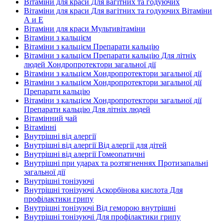
Вітаміни для краси Для вагітних та годуючих
Вітаміни для краси Для вагітних та годуючих Вітаміни
А и E
Вітаміни для краси Мультивітаміни
Вітаміни з кальцієм
Вітаміни з кальцієм Препарати кальцію
Вітаміни з кальцієм Препарати кальцію Для літніх
людей Хондропротектори загальної дії
Вітаміни з кальцієм Хондропротектори загальної дії
Вітаміни з кальцієм Хондропротектори загальної дії
Препарати кальцію
Вітаміни з кальцієм Хондропротектори загальної дії
Препарати кальцію Для літніх людей
Вітамінний чай
Вітамінні
Внутрішні від алергії
Внутрішні від алергії Від алергії для дітей
Внутрішні від алергії Гомеопатичні
Внутрішні при ударах та розтягненнях Протизапальні
загальної дії
Внутрішні тонізуючі
Внутрішні тонізуючі Аскорбінова кислота Для
профілактики грипу
Внутрішні тонізуючі Від геморою внутрішні
Внутрішні тонізуючі Для профілактики грипу