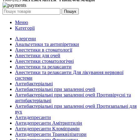
Пошук
Меню
Категорії
Алергени
Анальгетики та антипіретики
Анестетики в стоматології
Анестетики для очей
Анестетики стоматологічні
Анестетики та релаксанти
Анестетики та релаксанти Для лікування нервової
системи
Антибактеріальні
Антибактеріальні при запаленні очей
Антибактеріальні при запаленні очей Противірусні та
антибактеріальні
Антибактеріальні при запаленні очей Протизапальні для
вух
Антидепресанти
Антидепресанти Амітриптилін
Антидепресанти Кломіпрамін
Антидепресанти Транквілізатори
Антидепресанти Флуоксетин