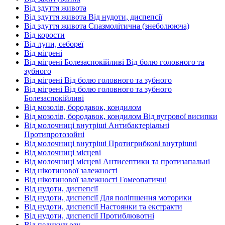
Від здуття живота
Від здуття живота Від нудоти, диспепсії
Від здуття живота Спазмолітична (знеболююча)
Від корости
Від лупи, себореї
Від мігрені
Від мігрені Болезаспокійливі Від болю головного та
зубного
Від мігрені Від болю головного та зубного
Від мігрені Від болю головного та зубного
Болезаспокійливі
Від мозолів, бородавок, кондилом
Від мозолів, бородавок, кондилом Від вугрової висипки
Від молочниці внутріші Антибактеріальні
Протипротозойні
Від молочниці внутріші Протигрибкові внутрішні
Від молочниці місцеві
Від молочниці місцеві Антисептики та протизапальні
Від нікотинової залежності
Від нікотинової залежності Гомеопатичні
Від нудоти, диспепсії
Від нудоти, диспепсії Для поліпшення моторики
Від нудоти, диспепсії Настоянки та екстракти
Від нудоти, диспепсії Протиблювотні
Від педикульозу