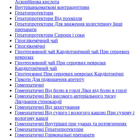
Аскорбінова кислота
Внутрішньоматкові контрацептиви
Гепатопротектори
Гепатопротектори Від похмілля
Гепатопротектори Для зниження холестерину Інші
препарати
Гепатопротектори Сиропи і соки
Гіпоглікемічний чай
Гіпоглікемічні
Гіпотензивний чай Кардіотонічний чай При серцевих
неврозах
Гіпотензивний чай При серцевих неврозах
Кардіотонічний чай
Гіпотензивні При серцевих неврозах Кардіотонічні
Гіркоти Для підвищення апетиту
Гомеопатичні
Гомеопатичні Від болю в горлі Ліки від болю в горлі
Гомеопатичні Від високого артеріального тиску
Лікування стенокардії
Гомеопатичні Від захитування
Гомеопатичні Від сухого і вологого кашлю При сухому і
вологому кашлі
Гомеопатичні Внутрішні при ударах та розтягненнях
Гомеопатичні Гепатопротектори
Гомеопатичні Гормональні препарати