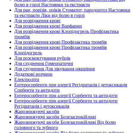
болю в горлі Настоянки та екстракти
Для ран, порізів, опіків Стоматит, пародонтоз Настоянки
та екстракти Ліки від болю в горлі
Для розрідження крові
Для розрідження крові Варфарин
Для розрідження крові Клопідогрель Профілактика
тромбів
Для розрідження крові Профілактика тромбів
Для розрідження крові Профілактика тромбів
Клопідогрель
Для розсмоктування рубців
Для схуднення Гомеопатичні
Для схуднення Для лікування ожиріння
Додаткові розчини
Електроліти
Ентеросорбенти при алергії Регідратація і детоксикація
Сорбенти та антидоти
Ентеросорбенти при алергії Сорбенти та антидоти
Ентеросорбенти при алергії Сорбенти та антидоти
Регідратація і детоксикація
Жарознижуючі засоби
Жарознижуючі засоби Болезаспокійливі
Жарознижуючі засоби Болезаспокійливі Від болю
головного та зубного
Жарознижуючі засоби Від болю головного та зубного