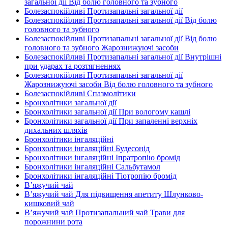
загальної дії Від болю головного та зубного
Болезаспокійливі Протизапальні загальної дії
Болезаспокійливі Протизапальні загальної дії Від болю
головного та зубного
Болезаспокійливі Протизапальні загальної дії Від болю
головного та зубного Жарознижуючі засоби
Болезаспокійливі Протизапальні загальної дії Внутрішні
при ударах та розтягненнях
Болезаспокійливі Протизапальні загальної дії
Жарознижуючі засоби Від болю головного та зубного
Болезаспокійливі Спазмолітики
Бронхолітики загальної дії
Бронхолітики загальної дії При вологому кашлі
Бронхолітики загальної дії При запаленні верхніх
дихальних шляхів
Бронхолітики інгаляційні
Бронхолітики інгаляційні Будесонід
Бронхолітики інгаляційні Іпратропію бромід
Бронхолітики інгаляційні Сальбутамол
Бронхолітики інгаляційні Тіотропію бромід
В’яжучий чай
В’яжучий чай Для підвищення апетиту Шлунково-
кишковий чай
В’яжучий чай Протизапальний чай Трави для
порожнини рота