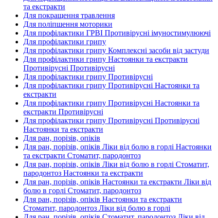
та екстракти
Для покращення травлення
Для поліпшення моторики
Для профілактики ГРВІ Противірусні імуностимулюючі
Для профілактики грипу
Для профілактики грипу Комплексні засоби від застуди
Для профілактики грипу Настоянки та екстракти
Противірусні Противірусні
Для профілактики грипу Противірусні
Для профілактики грипу Противірусні Настоянки та
екстракти
Для профілактики грипу Противірусні Настоянки та
екстракти Противірусні
Для профілактики грипу Противірусні Противірусні
Настоянки та екстракти
Для ран, порізів, опіків
Для ран, порізів, опіків Ліки від болю в горлі Настоянки
та екстракти Стоматит, пародонтоз
Для ран, порізів, опіків Ліки від болю в горлі Стоматит,
пародонтоз Настоянки та екстракти
Для ран, порізів, опіків Настоянки та екстракти Ліки від
болю в горлі Стоматит, пародонтоз
Для ран, порізів, опіків Настоянки та екстракти
Стоматит, пародонтоз Ліки від болю в горлі
Для ран, порізів, опіків Стоматит, пародонтоз Ліки від