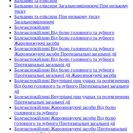
Бальзами та еліксири
Бальзами та еліксири Загальнозміцнюючі При низькому
тиску
Бальзами та еліксири При низькому тиску
Загальнозміцнюючі
Болезаспокійливі
Болезаспокійливі Від болю головного та зубного
Болезаспокійливі Від болю головного та зубного
Жарознижуючі засоби
Болезаспокійливі Від болю головного та зубного
Жарознижуючі засоби Протизапальні загальної дії
Болезаспокійливі Від болю головного та зубного
Протизапальні загальної дії
Болезаспокійливі Від болю головного та зубного
Протизапальні загальної дії Жарознижуючі засоби
Болезаспокійливі Внутрішні при ударах та розтягненнях
Від болю головного та зубного Протизапальні загальної
дії
Болезаспокійливі Внутрішні при ударах та розтягненнях
Протизапальні загальної дії
Болезаспокійливі Жарознижуючі засоби Від болю
головного та зубного
Болезаспокійливі Жарознижуючі засоби Від болю
головного та зубного Протизапальні загальної дії
Болезаспокійливі Жарознижуючі засоби Протизапальні