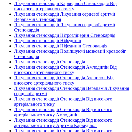
Лікування стенокардії Карведілол Стенокардія Від
високого артеріального тиску
Лікування стенокардії Лікування серцевої аритмії
Верапаміл Стенокардія
Лікування стенокардії Лікування серцевої аритмії
Стенокардія
Лікування стенокардії Нітрогліцерин Стенокардія
Лікування стенокардії Ніфедипін
Лікування стенокардії Ніфедипін Стенокардія
Лікування стенокардії Поліпшуючі мозковий кровообіг
Стенокардія
Лікування стенокардії Стенокардія
Лікування стенокардії Стенокардія Амлодипін Від
високого артеріального тиску
Лікування стенокардії Стенокардія Атенолол Від
високого артеріального тиску
Лікування стенокардії Стенокардія Верапаміл Лікування
серцевої аритмії
Лікування стенокардії Стенокардія Від високого
артеріального тиску
Лікування стенокардії Стенокардія Від високого
артеріального тиску Амлодипін
Лікування стенокардії Стенокардія Від високого
артеріального тиску Аритмія Карведілол
Лікування стенокардії Стенокардія Від високого