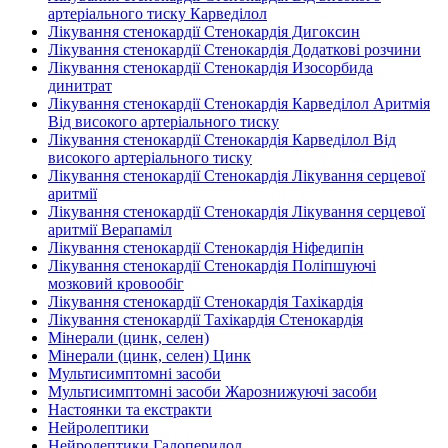
артеріального тиску Карведілол
Лікування стенокардії Стенокардія Дигоксин
Лікування стенокардії Стенокардія Додаткові розчини
Лікування стенокардії Стенокардія Изосорбида
динитрат
Лікування стенокардії Стенокардія Карведілол Аритмія
Від високого артеріального тиску
Лікування стенокардії Стенокардія Карведілол Від
високого артеріального тиску
Лікування стенокардії Стенокардія Лікування серцевої
аритмії
Лікування стенокардії Стенокардія Лікування серцевої
аритмії Верапаміл
Лікування стенокардії Стенокардія Ніфедипін
Лікування стенокардії Стенокардія Поліпшуючі
мозковий кровообіг
Лікування стенокардії Стенокардія Тахікардія
Лікування стенокардії Тахікардія Стенокардія
Мінерали (цинк, селен)
Мінерали (цинк, селен) Цинк
Мультисимптомні засоби
Мультисимптомні засоби Жарознижуючі засоби
Настоянки та екстракти
Нейролептики
Нейролептики Галоперидол