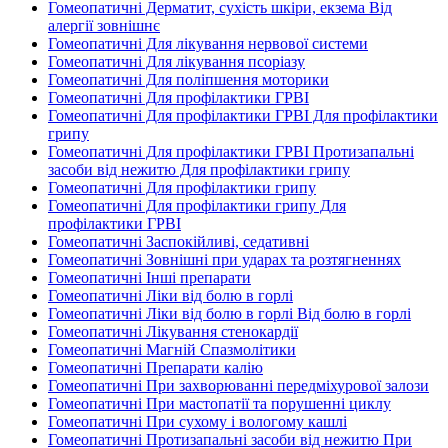
Гомеопатичні Дерматит, сухість шкіри, екзема Від
алергії зовнішнє
Гомеопатичні Для лікування нервової системи
Гомеопатичні Для лікування псоріазу
Гомеопатичні Для поліпшення моторики
Гомеопатичні Для профілактики ГРВІ
Гомеопатичні Для профілактики ГРВІ Для профілактики
грипу
Гомеопатичні Для профілактики ГРВІ Протизапальні
засоби від нежитю Для профілактики грипу
Гомеопатичні Для профілактики грипу
Гомеопатичні Для профілактики грипу Для
профілактики ГРВІ
Гомеопатичні Заспокійливі, седативні
Гомеопатичні Зовнішні при ударах та розтягненнях
Гомеопатичні Інші препарати
Гомеопатичні Ліки від болю в горлі
Гомеопатичні Ліки від болю в горлі Від болю в горлі
Гомеопатичні Лікування стенокардії
Гомеопатичні Магній Спазмолітики
Гомеопатичні Препарати калію
Гомеопатичні При захворюванні передміхурової залози
Гомеопатичні При мастопатії та порушенні циклу
Гомеопатичні При сухому і вологому кашлі
Гомеопатичні Протизапальні засоби від нежитю При