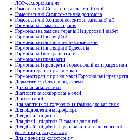
ЛОР-захворюваннях
Гомеопатичні Сечогінні та спазмолітичні
Гомеопатичні Симптоматична допомога
Гомеопатичні Хондропротектори загальної дії
Гормональна замісна терапія
Гормональна замісна терапія Нецукровий діабет
Гормональні інгаляційні
Гормональні інгаляційні Беклометазон
Гормональні інгаляційні Будесонід
Гормональні контрацептиви
Гормональні препарати
Гормональні препарати Гормональні контрацептиви
Гормонотерапія при клімаксі
Гормонотерапія при клімаксі Гормональні препарати
Дерматит, сухість шкіри, екзема
Дихальні аналептики
Діагностика захворювань очей
Діагностичні
Для вагітних та годуючих Вітаміни для вагітних
Для відновлення мікрофлори
Для дітей і підлітків
Для дітей і підлітків Вітаміни для дітей
Для дітей і підлітків Препарати при навантаженні
фізичному і розумовому
Для зниження холестерину