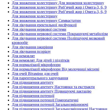
Для зниження холестерину Для зниження холестерину
Для зниження холестерину Риб’ячий жир і Омега-3, 6, 9
Для зниження холестерину Риб’ячий жир і Омега-3, 6, 9
Для зниження холестерину
Для зниження холестерину Симвастатин
Для лікування еректильної дисфункції
Для лікування нервової системи
Для лікування нервової системи Покращуючі метаболізм
Для лікування нервової системи Поліпшуючі мозковий
кровообіг
Для лікування ожиріння
Для лікування псоріазу
Для немовлят
Для немовлят Для дітей і підлітків
Для нормалізації мікрофлори
Для нормалізації мікрофлори Від молочниці місцеві
Для очей Вітаміни для очей
Для парентерального харчування
Для підвищення апетиту
Для підвищення апетиту Настоянки та екстракти
Для підвищення апетиту Підвищуючі лактацію
Для підвищення потенції
Для підвищення потенції Гомеопатичні
Для підвищення потенції Загальнозміцнюючі
Для підвищення потенції Загальнозміцнюючі Настоянки