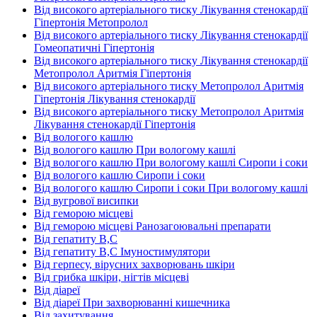
Від високого артеріального тиску Лікування стенокардії
Гіпертонія Метопролол
Від високого артеріального тиску Лікування стенокардії
Гомеопатичні Гіпертонія
Від високого артеріального тиску Лікування стенокардії
Метопролол Аритмія Гіпертонія
Від високого артеріального тиску Метопролол Аритмія
Гіпертонія Лікування стенокардії
Від високого артеріального тиску Метопролол Аритмія
Лікування стенокардії Гіпертонія
Від вологого кашлю
Від вологого кашлю При вологому кашлі
Від вологого кашлю При вологому кашлі Сиропи і соки
Від вологого кашлю Сиропи і соки
Від вологого кашлю Сиропи і соки При вологому кашлі
Від вугрової висипки
Від геморою місцеві
Від геморою місцеві Ранозагоювальні препарати
Від гепатиту В,С
Від гепатиту В,С Імуностимулятори
Від герпесу, вірусних захворювань шкіри
Від грибка шкіри, нігтів місцеві
Від діареї
Від діареї При захворюванні кишечника
Від захитування