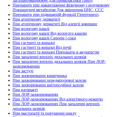
Загальнозміцнюючі Для профілактики грипу
Препарати при навантаженні фізичному і розумовому
Покращуючі метаболізм Для зміцнення ЦНС, ССС
Препарати при підвищеній функції Гіпертиреоз
При атопічному дерматиті
При атопічному дерматиті Від алергії зовнішнє
При вологому кашлі
При вологому кашлі Від вологого кашлю
При вологому кашлі Сиропи і соки
При гастриті та виразці
При гастриті та виразці Від печії
При гастриті та виразці Препарати в акушерстві
При запаленні верхніх дихальних шляхів
При запаленні верхніх дихальних шляхів При ЛОР-
захворюваннях
При застуді
При захворюванні кишечника
При захворюванні передміхурової залози
При захворюванні щитоподібної залози
При катаракті
При ЛОР-захворюваннях
При ЛОР-захворюваннях Від алергічного нежитю
При ЛОР-захворюваннях При запаленні верхніх
дихальних шляхів
При мастопатії та порушенні циклу