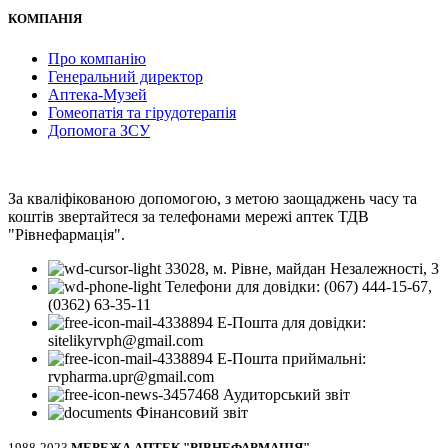
КОМПАНІЯ
Про компанію
Генеральний директор
Аптека-Музей
Гомеопатія та гірудотерапія
Допомога ЗСУ
За кваліфікованою допомогою, з метою заощаджень часу та
коштів звертайтеся за телефонами мережі аптек ТДВ
"Рівнефармація".
33028, м. Рівне, майдан Незалежності, 3
Телефони для довідки: (067) 444-15-67,
(0362) 63-35-11
Е-Пошта для довідки:
sitelikyrvph@gmail.com
Е-Пошта приймальні:
rvpharma.upr@gmail.com
Аудиторський звіт
Фінансовий звіт
1988-2023
МЕРЕЖА АПТЕК "РІВНЕФАРМАЦІЯ"