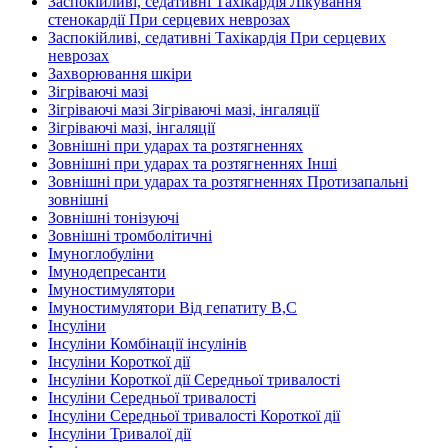
Заспокійливі, седативні Тахікардія Лікування
стенокардії При серцевих неврозах
Заспокійливі, седативні Тахікардія При серцевих
неврозах
Захворювання шкіри
Зігріваючі мазі
Зігріваючі мазі Зігріваючі мазі, інгаляції
Зігріваючі мазі, інгаляції
Зовнішні при ударах та розтягненнях
Зовнішні при ударах та розтягненнях Інші
Зовнішні при ударах та розтягненнях Протизапальні
зовнішні
Зовнішні тонізуючі
Зовнішні тромболітичні
Імуноглобуліни
Імунодепресанти
Імуностимулятори
Імуностимулятори Від гепатиту В,С
Інсуліни
Інсуліни Комбінації інсулінів
Інсуліни Короткої дії
Інсуліни Короткої дії Середньої тривалості
Інсуліни Середньої тривалості
Інсуліни Середньої тривалості Короткої дії
Інсуліни Тривалої дії