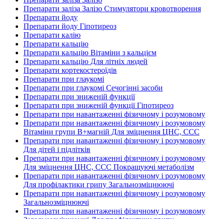
Препарати заліза Залізо Стимулятори кровотворення
Препарати йоду
Препарати йоду Гіпотиреоз
Препарати калію
Препарати кальцію
Препарати кальцію Вітаміни з кальцієм
Препарати кальцію Для літніх людей
Препарати кортекостероїдів
Препарати при глаукомі
Препарати при глаукомі Сечогінні засоби
Препарати при зниженій функції
Препарати при зниженій функції Гіпотиреоз
Препарати при навантаженні фізичному і розумовому
Препарати при навантаженні фізичному і розумовому
Вітаміни групи В+магній Для зміцнення ЦНС, ССС
Препарати при навантаженні фізичному і розумовому
Для дітей і підлітків
Препарати при навантаженні фізичному і розумовому
Для зміцнення ЦНС, ССС Покращуючі метаболізм
Препарати при навантаженні фізичному і розумовому
Для профілактики грипу Загальнозміцнюючі
Препарати при навантаженні фізичному і розумовому
Загальнозміцнюючі
Препарати при навантаженні фізичному і розумовому