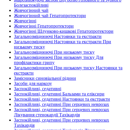
Болезаспокійливі
Жовчогінний чай
Жовчогінний чай Гепатопротектори
Жовчогінні
Жовчогінні Гепатопротектори
Жовчогінні Шлунково-кишкові Гепатопротектори
Загальнозміцнюючі Настоянки та екстракти
Загальнозміцнюючі Настоянки та екстракти При
низькому тиску
Загальнозміцнюючі При низькому тиску
Загальнозміцнюючі При низькому тиску Для
профілактики грипу
Загальнозміцнюючі При низькому тиску Настоянки та
екстракти
Замісники синовіальної рідини
Засоби для наркозу
Заспокійливі, седативні
Заспокійливі, седативні Бальзами та еліксири
Заспокійливі, седативні Настоянки та екстракти
Заспокійливі, седативні При серцевих неврозах
Заспокійливі, седативні При серцевих неврозах
Лікування стенокардії Тахікардія
Заспокійливі, седативні При серцевих неврозах
Тахікардія