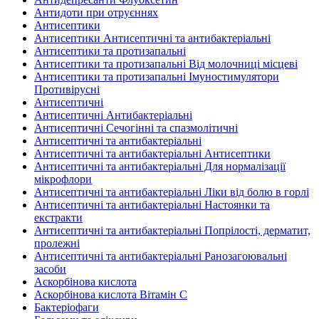
Антидоти при отруєннях
Антисептики
Антисептики Антисептичні та антибактеріальні
Антисептики та протизапальні
Антисептики та протизапальні Від молочниці місцеві
Антисептики та протизапальні Імуностимулятори
Противірусні
Антисептичні
Антисептичні Антибактеріальні
Антисептичні Сечогінні та спазмолітичні
Антисептичні та антибактеріальні
Антисептичні та антибактеріальні Антисептики
Антисептичні та антибактеріальні Для нормалізації
мікрофлори
Антисептичні та антибактеріальні Ліки від болю в горлі
Антисептичні та антибактеріальні Настоянки та
екстракти
Антисептичні та антибактеріальні Попрілості, дерматит,
пролежні
Антисептичні та антибактеріальні Ранозагоювальні
засоби
Аскорбінова кислота
Аскорбінова кислота Вітамін C
Бактеріофаги