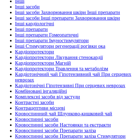
Інші
Інші засоби
Інші засоби Захворювання шкіри Інші препарати
Інші засоби Інші препарати Захворювання шкіри
Інші кардіологічні
Інші препарати
Інші препарати Гомеопатичні
Інші препарати Імуностимулятори
Інші Стимулятори регенерації рогівки ока
Кардіопротектори
Кардіопротектори Лікування стенокардії
Кардіопротектори Магній
Кардіопротектори Травлення та метаболізм
Кардіотонічний чай Гіпотензивний чай При серцевих
неврозах
Кардіотонічні Гіпотензивні При серцевих неврозах
Комбіновані інгаляційні
Комплексні засоби від застуди
Контрастні засоби
Контрацептиви місцеві
Кровоспинний чай Шлунково-кишковий чай
Кровоспинні засоби
Кровоспинні засоби Настоянки та екстракти
Кровоспинні засоби Препарати заліза
Кровоспинні засоби Препарати заліза Стимулятори