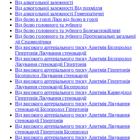
Від алкогольної залежності
Від алкогольної залежності Від похмілля
Від алкогольної залежності Гомеопатичні
Від болю в горлі Ліки від болю в горлі
Від болю головного та зубного
Від болю головного та зубного Болезаспокійливі
Від болю головного та зубного Протизапальні загальної
дії Спазмолітики
Від високого артеріального тиску Аритмія Бісопролол
Гіпертонія Лікування стенокардії
Від високого артеріального тиску Аритмія Бісопролол
Лікування стенокардії Гіпертонія
Від високого артеріального тиску Аритмія Гіпертонія
Бісопролол Лікування стенокардії
Від високого артеріального тиску Аритмія Гіпертонія
Лікування стенокардії Бісопролол
Від високого артеріального тиску Аритмія Карведілол
Гіпертонія Лікування стенокардії
Від високого артеріального тиску Аритмія Лікування
стенокардії Бісопролол Гіпертонія
Від високого артеріального тиску Аритмія Лікування
стенокардії Гіпертонія
Від високого артеріального тиску Аритмія Лікування
стенокардії Гіпертонія Бісопролол
Від високого артеріального тиску Аритмія Лікування