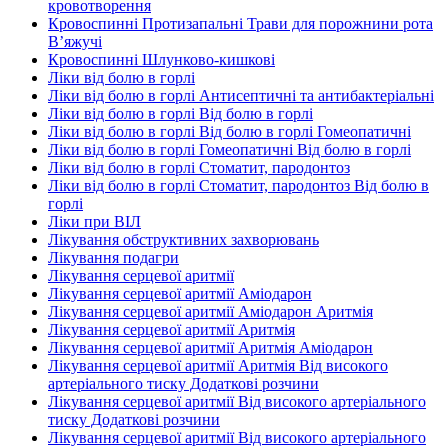
кровотворення
Кровоспинні Протизапальні Трави для порожнини рота
В’яжучі
Кровоспинні Шлунково-кишкові
Ліки від болю в горлі
Ліки від болю в горлі Антисептичні та антибактеріальні
Ліки від болю в горлі Від болю в горлі
Ліки від болю в горлі Від болю в горлі Гомеопатичні
Ліки від болю в горлі Гомеопатичні Від болю в горлі
Ліки від болю в горлі Стоматит, пародонтоз
Ліки від болю в горлі Стоматит, пародонтоз Від болю в
горлі
Ліки при ВІЛ
Лікування обструктивних захворювань
Лікування подагри
Лікування серцевої аритмії
Лікування серцевої аритмії Аміодарон
Лікування серцевої аритмії Аміодарон Аритмія
Лікування серцевої аритмії Аритмія
Лікування серцевої аритмії Аритмія Аміодарон
Лікування серцевої аритмії Аритмія Від високого
артеріального тиску Додаткові розчини
Лікування серцевої аритмії Від високого артеріального
тиску Додаткові розчини
Лікування серцевої аритмії Від високого артеріального