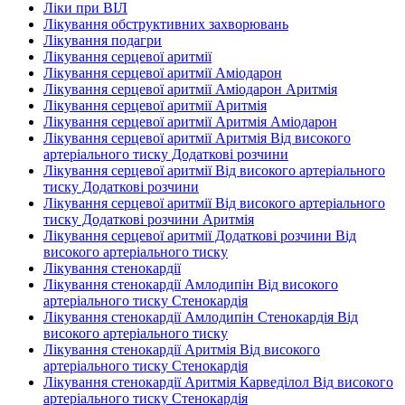
Ліки при ВІЛ
Лікування обструктивних захворювань
Лікування подагри
Лікування серцевої аритмії
Лікування серцевої аритмії Аміодарон
Лікування серцевої аритмії Аміодарон Аритмія
Лікування серцевої аритмії Аритмія
Лікування серцевої аритмії Аритмія Аміодарон
Лікування серцевої аритмії Аритмія Від високого
артеріального тиску Додаткові розчини
Лікування серцевої аритмії Від високого артеріального
тиску Додаткові розчини
Лікування серцевої аритмії Від високого артеріального
тиску Додаткові розчини Аритмія
Лікування серцевої аритмії Додаткові розчини Від
високого артеріального тиску
Лікування стенокардії
Лікування стенокардії Амлодипін Від високого
артеріального тиску Стенокардія
Лікування стенокардії Амлодипін Стенокардія Від
високого артеріального тиску
Лікування стенокардії Аритмія Від високого
артеріального тиску Стенокардія
Лікування стенокардії Аритмія Карведілол Від високого
артеріального тиску Стенокардія