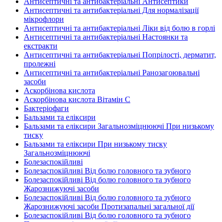
Антисептичні та антибактеріальні Антисептики
Антисептичні та антибактеріальні Для нормалізації
мікрофлори
Антисептичні та антибактеріальні Ліки від болю в горлі
Антисептичні та антибактеріальні Настоянки та
екстракти
Антисептичні та антибактеріальні Попрілості, дерматит,
пролежні
Антисептичні та антибактеріальні Ранозагоювальні
засоби
Аскорбінова кислота
Аскорбінова кислота Вітамін C
Бактеріофаги
Бальзами та еліксири
Бальзами та еліксири Загальнозміцнюючі При низькому
тиску
Бальзами та еліксири При низькому тиску
Загальнозміцнюючі
Болезаспокійливі
Болезаспокійливі Від болю головного та зубного
Болезаспокійливі Від болю головного та зубного
Жарознижуючі засоби
Болезаспокійливі Від болю головного та зубного
Жарознижуючі засоби Протизапальні загальної дії
Болезаспокійливі Від болю головного та зубного