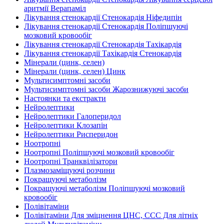
аритмії Верапаміл
Лікування стенокардії Стенокардія Ніфедипін
Лікування стенокардії Стенокардія Поліпшуючі
мозковий кровообіг
Лікування стенокардії Стенокардія Тахікардія
Лікування стенокардії Тахікардія Стенокардія
Мінерали (цинк, селен)
Мінерали (цинк, селен) Цинк
Мультисимптомні засоби
Мультисимптомні засоби Жарознижуючі засоби
Настоянки та екстракти
Нейролептики
Нейролептики Галоперидол
Нейролептики Клозапін
Нейролептики Рисперидон
Ноотропні
Ноотропні Поліпшуючі мозковий кровообіг
Ноотропні Транквілізатори
Плазмозаміщуючі розчини
Покращуючі метаболізм
Покращуючі метаболізм Поліпшуючі мозковий
кровообіг
Полівітаміни
Полівітаміни Для зміцнення ЦНС, ССС Для літніх