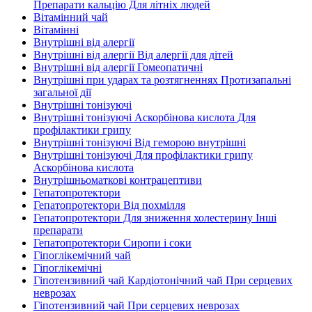
Препарати кальцію Для літніх людей
Вітамінний чай
Вітамінні
Внутрішні від алергії
Внутрішні від алергії Від алергії для дітей
Внутрішні від алергії Гомеопатичні
Внутрішні при ударах та розтягненнях Протизапальні
загальної дії
Внутрішні тонізуючі
Внутрішні тонізуючі Аскорбінова кислота Для
профілактики грипу
Внутрішні тонізуючі Від геморою внутрішні
Внутрішні тонізуючі Для профілактики грипу
Аскорбінова кислота
Внутрішньоматкові контрацептиви
Гепатопротектори
Гепатопротектори Від похмілля
Гепатопротектори Для зниження холестерину Інші
препарати
Гепатопротектори Сиропи і соки
Гіпоглікемічний чай
Гіпоглікемічні
Гіпотензивний чай Кардіотонічний чай При серцевих
неврозах
Гіпотензивний чай При серцевих неврозах