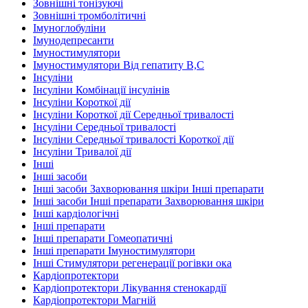
Зовнішні тонізуючі
Зовнішні тромболітичні
Імуноглобуліни
Імунодепресанти
Імуностимулятори
Імуностимулятори Від гепатиту В,С
Інсуліни
Інсуліни Комбінації інсулінів
Інсуліни Короткої дії
Інсуліни Короткої дії Середньої тривалості
Інсуліни Середньої тривалості
Інсуліни Середньої тривалості Короткої дії
Інсуліни Тривалої дії
Інші
Інші засоби
Інші засоби Захворювання шкіри Інші препарати
Інші засоби Інші препарати Захворювання шкіри
Інші кардіологічні
Інші препарати
Інші препарати Гомеопатичні
Інші препарати Імуностимулятори
Інші Стимулятори регенерації рогівки ока
Кардіопротектори
Кардіопротектори Лікування стенокардії
Кардіопротектори Магній