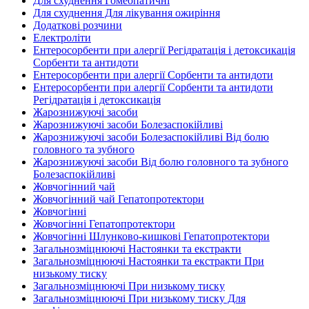
Для схуднення Гомеопатичні
Для схуднення Для лікування ожиріння
Додаткові розчини
Електроліти
Ентеросорбенти при алергії Регідратація і детоксикація
Сорбенти та антидоти
Ентеросорбенти при алергії Сорбенти та антидоти
Ентеросорбенти при алергії Сорбенти та антидоти
Регідратація і детоксикація
Жарознижуючі засоби
Жарознижуючі засоби Болезаспокійливі
Жарознижуючі засоби Болезаспокійливі Від болю
головного та зубного
Жарознижуючі засоби Від болю головного та зубного
Болезаспокійливі
Жовчогінний чай
Жовчогінний чай Гепатопротектори
Жовчогінні
Жовчогінні Гепатопротектори
Жовчогінні Шлунково-кишкові Гепатопротектори
Загальнозміцнюючі Настоянки та екстракти
Загальнозміцнюючі Настоянки та екстракти При
низькому тиску
Загальнозміцнюючі При низькому тиску
Загальнозміцнюючі При низькому тиску Для