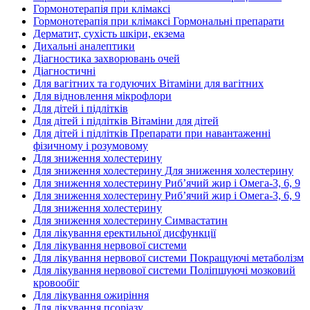
Гормонотерапія при клімаксі
Гормонотерапія при клімаксі Гормональні препарати
Дерматит, сухість шкіри, екзема
Дихальні аналептики
Діагностика захворювань очей
Діагностичні
Для вагітних та годуючих Вітаміни для вагітних
Для відновлення мікрофлори
Для дітей і підлітків
Для дітей і підлітків Вітаміни для дітей
Для дітей і підлітків Препарати при навантаженні
фізичному і розумовому
Для зниження холестерину
Для зниження холестерину Для зниження холестерину
Для зниження холестерину Риб’ячий жир і Омега-3, 6, 9
Для зниження холестерину Риб’ячий жир і Омега-3, 6, 9
Для зниження холестерину
Для зниження холестерину Симвастатин
Для лікування еректильної дисфункції
Для лікування нервової системи
Для лікування нервової системи Покращуючі метаболізм
Для лікування нервової системи Поліпшуючі мозковий
кровообіг
Для лікування ожиріння
Для лікування псоріазу