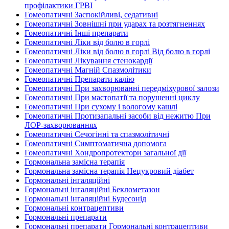
профілактики ГРВІ
Гомеопатичні Заспокійливі, седативні
Гомеопатичні Зовнішні при ударах та розтягненнях
Гомеопатичні Інші препарати
Гомеопатичні Ліки від болю в горлі
Гомеопатичні Ліки від болю в горлі Від болю в горлі
Гомеопатичні Лікування стенокардії
Гомеопатичні Магній Спазмолітики
Гомеопатичні Препарати калію
Гомеопатичні При захворюванні передміхурової залози
Гомеопатичні При мастопатії та порушенні циклу
Гомеопатичні При сухому і вологому кашлі
Гомеопатичні Протизапальні засоби від нежитю При
ЛОР-захворюваннях
Гомеопатичні Сечогінні та спазмолітичні
Гомеопатичні Симптоматична допомога
Гомеопатичні Хондропротектори загальної дії
Гормональна замісна терапія
Гормональна замісна терапія Нецукровий діабет
Гормональні інгаляційні
Гормональні інгаляційні Беклометазон
Гормональні інгаляційні Будесонід
Гормональні контрацептиви
Гормональні препарати
Гормональні препарати Гормональні контрацептиви