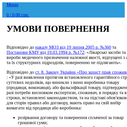
Меню
0
/
0,00
грн.
УМОВИ ПОВЕРНЕННЯ
Відповідно до
наказу МОЗ від 19 липня 2005 р. №360
та
Постанови КМУ від 19.03.1994 р. №172
: «Лікарські засоби та
вироби медичного призначення належної якості, відпущені з 
та їх структурних підрозділів, поверненню не підлягають».
Відповідно до
ст. 8. Закону України «Про захист прав спожив
: «У разі виявлення протягом встановленого гарантійного ст
суттєвих недоліків, що виникли з вини виробника товару
(продавця, виконавця), або фальсифікації товару, підтвердже
разі потреби висновком експертизи, споживач, в порядку та в
строки, встановлені законодавством, та на підставі обов'язко
для сторін правил або договору, мають право на свій вибір
вимагати від продавця або виробника:
розірвання договору та повернення сплаченої за товар
грошової суми;