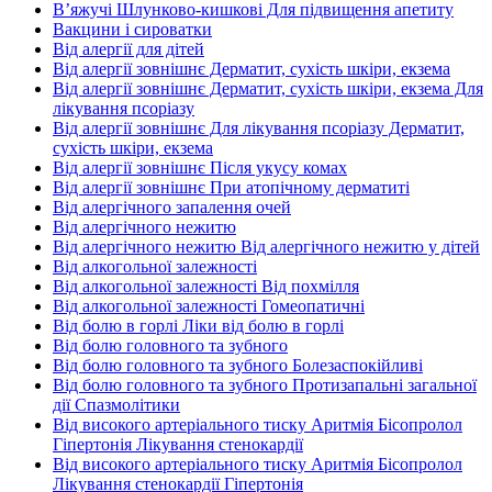
В’яжучі Шлунково-кишкові Для підвищення апетиту
Вакцини і сироватки
Від алергії для дітей
Від алергії зовнішнє Дерматит, сухість шкіри, екзема
Від алергії зовнішнє Дерматит, сухість шкіри, екзема Для
лікування псоріазу
Від алергії зовнішнє Для лікування псоріазу Дерматит,
сухість шкіри, екзема
Від алергії зовнішнє Після укусу комах
Від алергії зовнішнє При атопічному дерматиті
Від алергічного запалення очей
Від алергічного нежитю
Від алергічного нежитю Від алергічного нежитю у дітей
Від алкогольної залежності
Від алкогольної залежності Від похмілля
Від алкогольної залежності Гомеопатичні
Від болю в горлі Ліки від болю в горлі
Від болю головного та зубного
Від болю головного та зубного Болезаспокійливі
Від болю головного та зубного Протизапальні загальної
дії Спазмолітики
Від високого артеріального тиску Аритмія Бісопролол
Гіпертонія Лікування стенокардії
Від високого артеріального тиску Аритмія Бісопролол
Лікування стенокардії Гіпертонія