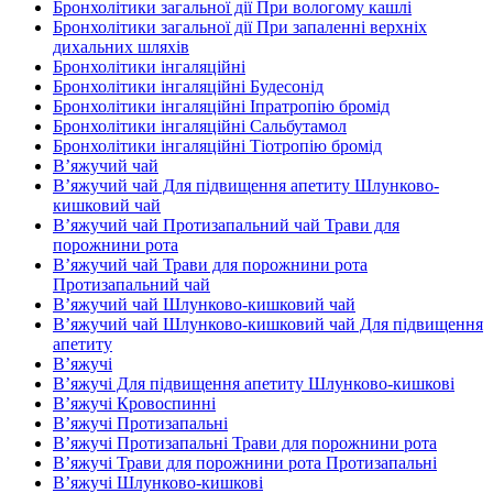
Бронхолітики загальної дії При вологому кашлі
Бронхолітики загальної дії При запаленні верхніх
дихальних шляхів
Бронхолітики інгаляційні
Бронхолітики інгаляційні Будесонід
Бронхолітики інгаляційні Іпратропію бромід
Бронхолітики інгаляційні Сальбутамол
Бронхолітики інгаляційні Тіотропію бромід
В’яжучий чай
В’яжучий чай Для підвищення апетиту Шлунково-
кишковий чай
В’яжучий чай Протизапальний чай Трави для
порожнини рота
В’яжучий чай Трави для порожнини рота
Протизапальний чай
В’яжучий чай Шлунково-кишковий чай
В’яжучий чай Шлунково-кишковий чай Для підвищення
апетиту
В’яжучі
В’яжучі Для підвищення апетиту Шлунково-кишкові
В’яжучі Кровоспинні
В’яжучі Протизапальні
В’яжучі Протизапальні Трави для порожнини рота
В’яжучі Трави для порожнини рота Протизапальні
В’яжучі Шлунково-кишкові