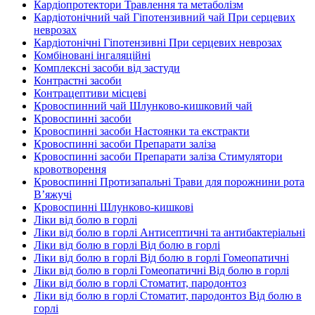
Кардіопротектори Травлення та метаболізм
Кардіотонічний чай Гіпотензивний чай При серцевих
неврозах
Кардіотонічні Гіпотензивні При серцевих неврозах
Комбіновані інгаляційні
Комплексні засоби від застуди
Контрастні засоби
Контрацептиви місцеві
Кровоспинний чай Шлунково-кишковий чай
Кровоспинні засоби
Кровоспинні засоби Настоянки та екстракти
Кровоспинні засоби Препарати заліза
Кровоспинні засоби Препарати заліза Стимулятори
кровотворення
Кровоспинні Протизапальні Трави для порожнини рота
В’яжучі
Кровоспинні Шлунково-кишкові
Ліки від болю в горлі
Ліки від болю в горлі Антисептичні та антибактеріальні
Ліки від болю в горлі Від болю в горлі
Ліки від болю в горлі Від болю в горлі Гомеопатичні
Ліки від болю в горлі Гомеопатичні Від болю в горлі
Ліки від болю в горлі Стоматит, пародонтоз
Ліки від болю в горлі Стоматит, пародонтоз Від болю в
горлі