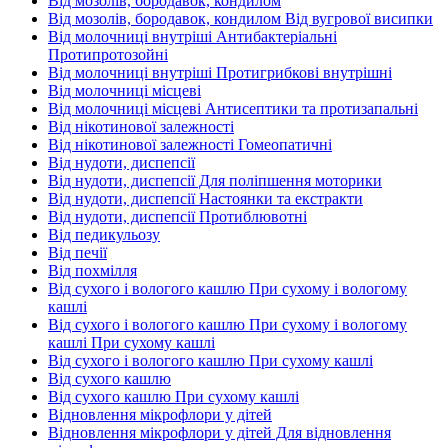
Від мозолів, бородавок, кондилом
Від мозолів, бородавок, кондилом Від вугрової висипки
Від молочниці внутріші Антибактеріальні
Протипротозойні
Від молочниці внутріші Протигрибкові внутрішні
Від молочниці місцеві
Від молочниці місцеві Антисептики та протизапальні
Від нікотинової залежності
Від нікотинової залежності Гомеопатичні
Від нудоти, диспепсії
Від нудоти, диспепсії Для поліпшення моторики
Від нудоти, диспепсії Настоянки та екстракти
Від нудоти, диспепсії Протиблювотні
Від педикульозу
Від печії
Від похмілля
Від сухого і вологого кашлю При сухому і вологому
кашлі
Від сухого і вологого кашлю При сухому і вологому
кашлі При сухому кашлі
Від сухого і вологого кашлю При сухому кашлі
Від сухого кашлю
Від сухого кашлю При сухому кашлі
Відновлення мікрофлори у дітей
Відновлення мікрофлори у дітей Для відновлення