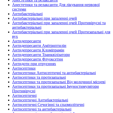
Анестетики та релаксанти
Анестетики та релаксанти Для лікування нервової
системи
Антибактеріальні
Антибактеріальні при запаленні очей
Антибактеріальні при запаленні очей Противірусні та
антибактеріальні
Антибактеріальні при запаленні очей Протизапальні для
вух
Антидепресанти
Антидепресанти Амітриптилін
Антидепресанти Кломіпрамін
Антидепресанти Транквілізатори
Антидепресанти Флуоксетин
Антидоти при отруєннях
Антисептики
Антисептики Антисептичні та антибактеріальні
Антисептики та протизапальні
Антисептики та протизапальні Від молочниці місцеві
Антисептики та протизапальні Імуностимулятори
Противірусні
Антисептичні
Антисептичні Антибактеріальні
Антисептичні Сечогінні та спазмолітичні
Антисептичні та антибактеріальні