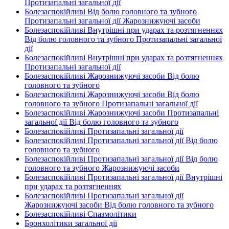
Протизапальні загальної дії
Болезаспокійливі Від болю головного та зубного
Протизапальні загальної дії Жарознижуючі засоби
Болезаспокійливі Внутрішні при ударах та розтягненнях
Від болю головного та зубного Протизапальні загальної
дії
Болезаспокійливі Внутрішні при ударах та розтягненнях
Протизапальні загальної дії
Болезаспокійливі Жарознижуючі засоби Від болю
головного та зубного
Болезаспокійливі Жарознижуючі засоби Від болю
головного та зубного Протизапальні загальної дії
Болезаспокійливі Жарознижуючі засоби Протизапальні
загальної дії Від болю головного та зубного
Болезаспокійливі Протизапальні загальної дії
Болезаспокійливі Протизапальні загальної дії Від болю
головного та зубного
Болезаспокійливі Протизапальні загальної дії Від болю
головного та зубного Жарознижуючі засоби
Болезаспокійливі Протизапальні загальної дії Внутрішні
при ударах та розтягненнях
Болезаспокійливі Протизапальні загальної дії
Жарознижуючі засоби Від болю головного та зубного
Болезаспокійливі Спазмолітики
Бронхолітики загальної дії