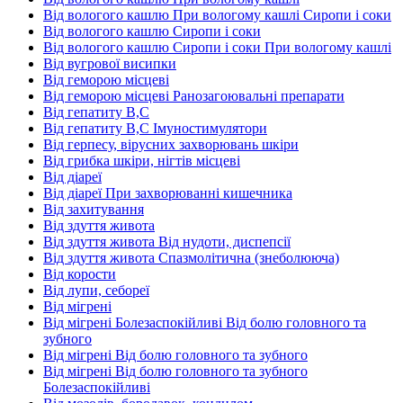
Від вологого кашлю При вологому кашлі Сиропи і соки
Від вологого кашлю Сиропи і соки
Від вологого кашлю Сиропи і соки При вологому кашлі
Від вугрової висипки
Від геморою місцеві
Від геморою місцеві Ранозагоювальні препарати
Від гепатиту В,С
Від гепатиту В,С Імуностимулятори
Від герпесу, вірусних захворювань шкіри
Від грибка шкіри, нігтів місцеві
Від діареї
Від діареї При захворюванні кишечника
Від захитування
Від здуття живота
Від здуття живота Від нудоти, диспепсії
Від здуття живота Спазмолітична (знеболююча)
Від корости
Від лупи, себореї
Від мігрені
Від мігрені Болезаспокійливі Від болю головного та
зубного
Від мігрені Від болю головного та зубного
Від мігрені Від болю головного та зубного
Болезаспокійливі