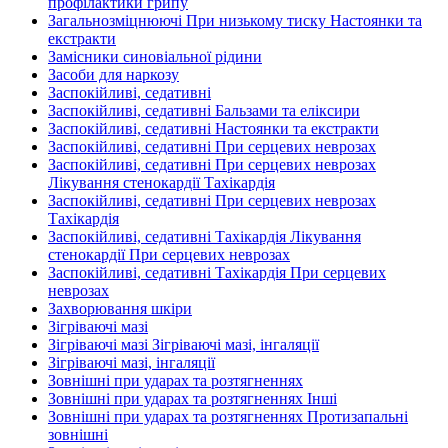
профілактики грипу
Загальнозміцнюючі При низькому тиску Настоянки та
екстракти
Замісники синовіальної рідини
Засоби для наркозу
Заспокійливі, седативні
Заспокійливі, седативні Бальзами та еліксири
Заспокійливі, седативні Настоянки та екстракти
Заспокійливі, седативні При серцевих неврозах
Заспокійливі, седативні При серцевих неврозах
Лікування стенокардії Тахікардія
Заспокійливі, седативні При серцевих неврозах
Тахікардія
Заспокійливі, седативні Тахікардія Лікування
стенокардії При серцевих неврозах
Заспокійливі, седативні Тахікардія При серцевих
неврозах
Захворювання шкіри
Зігріваючі мазі
Зігріваючі мазі Зігріваючі мазі, інгаляції
Зігріваючі мазі, інгаляції
Зовнішні при ударах та розтягненнях
Зовнішні при ударах та розтягненнях Інші
Зовнішні при ударах та розтягненнях Протизапальні
зовнішні