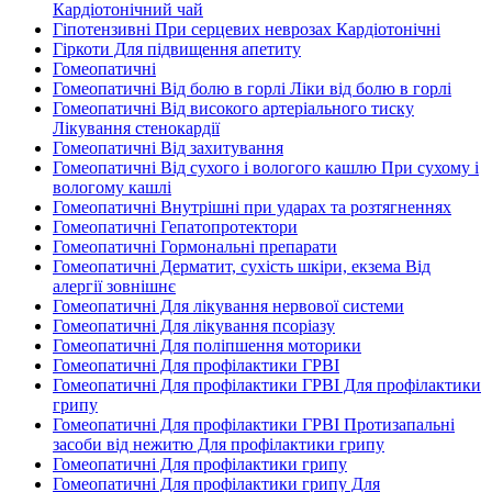
Кардіотонічний чай
Гіпотензивні При серцевих неврозах Кардіотонічні
Гіркоти Для підвищення апетиту
Гомеопатичні
Гомеопатичні Від болю в горлі Ліки від болю в горлі
Гомеопатичні Від високого артеріального тиску
Лікування стенокардії
Гомеопатичні Від захитування
Гомеопатичні Від сухого і вологого кашлю При сухому і
вологому кашлі
Гомеопатичні Внутрішні при ударах та розтягненнях
Гомеопатичні Гепатопротектори
Гомеопатичні Гормональні препарати
Гомеопатичні Дерматит, сухість шкіри, екзема Від
алергії зовнішнє
Гомеопатичні Для лікування нервової системи
Гомеопатичні Для лікування псоріазу
Гомеопатичні Для поліпшення моторики
Гомеопатичні Для профілактики ГРВІ
Гомеопатичні Для профілактики ГРВІ Для профілактики
грипу
Гомеопатичні Для профілактики ГРВІ Протизапальні
засоби від нежитю Для профілактики грипу
Гомеопатичні Для профілактики грипу
Гомеопатичні Для профілактики грипу Для