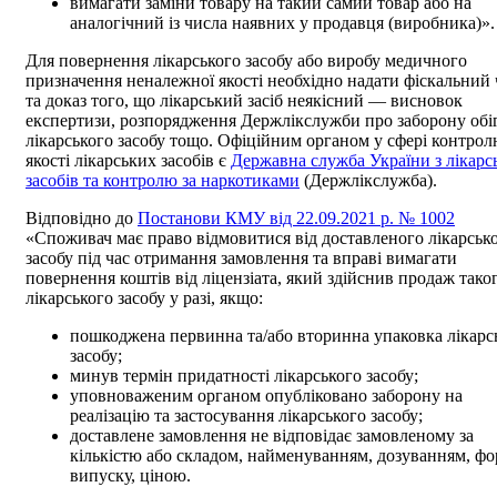
вимагати заміни товару на такий самий товар або на
аналогічний із числа наявних у продавця (виробника)».
Для повернення лікарського засобу або виробу медичного
призначення неналежної якості необхідно надати фіскальний 
та доказ того, що лікарський засіб неякісний — висновок
експертизи, розпорядження Держлікслужби про заборону обі
лікарського засобу тощо. Офіційним органом у сфері контро
якості лікарських засобів є
Державна служба України з лікарс
засобів та контролю за наркотиками
(Держлікслужба).
Відповідно до
Постанови КМУ від 22.09.2021 р. № 1002
«Споживач має право відмовитися від доставленого лікарськ
засобу під час отримання замовлення та вправі вимагати
повернення коштів від ліцензіата, який здійснив продаж тако
лікарського засобу у разі, якщо:
пошкоджена первинна та/або вторинна упаковка лікарс
засобу;
минув термін придатності лікарського засобу;
уповноваженим органом опубліковано заборону на
реалізацію та застосування лікарського засобу;
доставлене замовлення не відповідає замовленому за
кількістю або складом, найменуванням, дозуванням, ф
випуску, ціною.