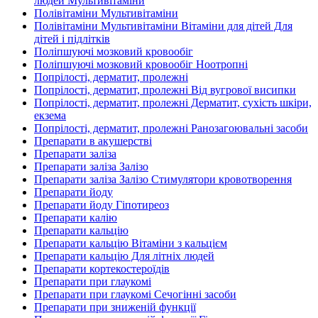
людей Мультивітаміни
Полівітаміни Мультивітаміни
Полівітаміни Мультивітаміни Вітаміни для дітей Для
дітей і підлітків
Поліпшуючі мозковий кровообіг
Поліпшуючі мозковий кровообіг Ноотропні
Попрілості, дерматит, пролежні
Попрілості, дерматит, пролежні Від вугрової висипки
Попрілості, дерматит, пролежні Дерматит, сухість шкіри,
екзема
Попрілості, дерматит, пролежні Ранозагоювальні засоби
Препарати в акушерстві
Препарати заліза
Препарати заліза Залізо
Препарати заліза Залізо Стимулятори кровотворення
Препарати йоду
Препарати йоду Гіпотиреоз
Препарати калію
Препарати кальцію
Препарати кальцію Вітаміни з кальцієм
Препарати кальцію Для літніх людей
Препарати кортекостероїдів
Препарати при глаукомі
Препарати при глаукомі Сечогінні засоби
Препарати при зниженій функції