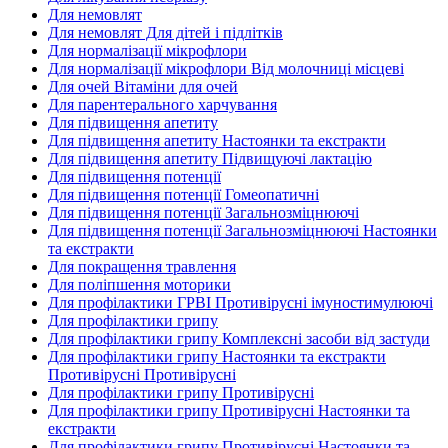
Для немовлят
Для немовлят Для дітей і підлітків
Для нормалізації мікрофлори
Для нормалізації мікрофлори Від молочниці місцеві
Для очей Вітаміни для очей
Для парентерального харчування
Для підвищення апетиту
Для підвищення апетиту Настоянки та екстракти
Для підвищення апетиту Підвищуючі лактацію
Для підвищення потенції
Для підвищення потенції Гомеопатичні
Для підвищення потенції Загальнозміцнюючі
Для підвищення потенції Загальнозміцнюючі Настоянки
та екстракти
Для покращення травлення
Для поліпшення моторики
Для профілактики ГРВІ Противірусні імуностимулюючі
Для профілактики грипу
Для профілактики грипу Комплексні засоби від застуди
Для профілактики грипу Настоянки та екстракти
Противірусні Противірусні
Для профілактики грипу Противірусні
Для профілактики грипу Противірусні Настоянки та
екстракти
Для профілактики грипу Противірусні Настоянки та