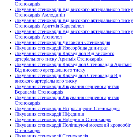
Стенокардія
Лікування стенокардії Від високого артеріального тиску
Стенокардія Амлодипін
Лікування стенокардії Від високого артеріального тиску
Стенокардія Аритмія Карведілол
Лікування стенокардії Від високого артеріального тиску
Стенокардія Атенолол
Лікування стенокардії Дигоксин Стенокардія
Лікування стенокардії Изосорбида динитрат
Лікування стенокардії Карведілол Від високого
артеріального тиску Аритмія Стенокардія
Лікування стенокардії Карведілол Стенокардія Аритмія
Від високого артеріального тиску
Лікування стенокардії Карведілол Стенокардія Від
високого артеріального тиску
Лікування стенокардії Лікування серцевої аритмії
Верапаміл Стенокардія
Лікування стенокардії Лікування серцевої аритмії
Стенокардія
Лікування стенокардії Нітрогліцерин Стенокардія
Лікування стенокардії Ніфедипін
Лікування стенокардії Ніфедипін Стенокардія
Лікування стенокардії Поліпшуючі мозковий кровообіг
Стенокардія
Лікування стенокардії Стенокардія