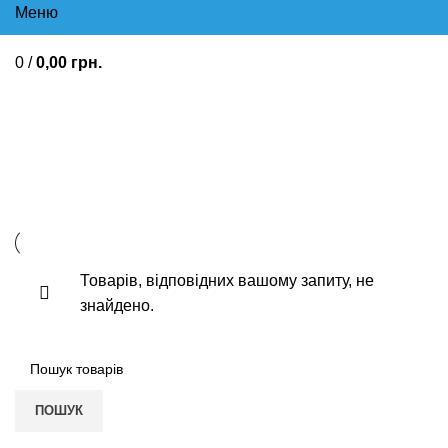
Меню
0
/
0,00
грн.
Попрілості, дерматит, пролежні
Від вугрової висипки
Товарів, відповідних вашому запиту, не
знайдено.
ПОШУК