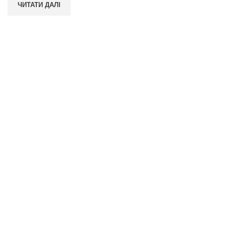
ЧИТАТИ ДАЛІ
ПОКУПЦЮ
Умови повернення
Гарантія якості