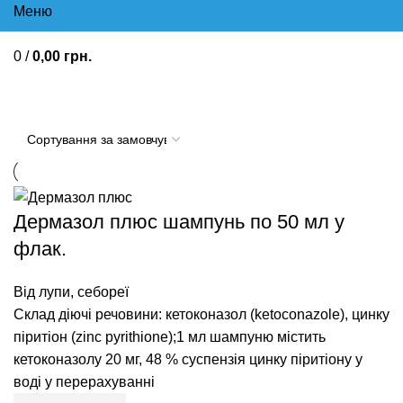
Меню
0
/
0,00
грн.
Від лупи, себореї
Дермазол плюс шампунь по 50 мл у
флак.
Від лупи, себореї
Склад діючі речовини: кетоконазол (ketoconazole), цинку
піритіон (zinc pyrithione);1 мл шампуню містить
кетоконазолу 20 мг, 48 % суспензія цинку піритіону у
воді у перерахуванні