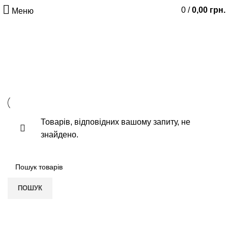
0
/
0,00
грн.
Меню
Гіпотензивний чай При
серцевих неврозах
Кардіотонічний чай
Товарів, відповідних вашому запиту, не
знайдено.
ПОШУК