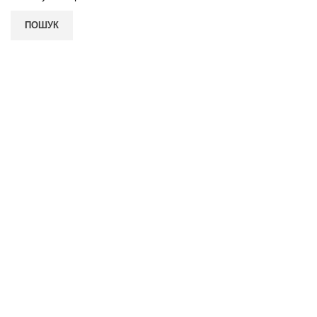
ПОШУК
ПОКУПЦЮ
Умови повернення