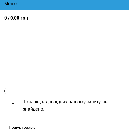
Меню
0
/
0,00
грн.
Лікування стенокардії
Карведілол Від високого
артеріального тиску Аритмія
Стенокардія
Товарів, відповідних вашому запиту, не
знайдено.