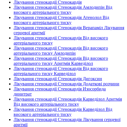
Лікування стенокардії Стенокардія
Лікування стенокардії Стенокардія Амлодипін Від
високого артеріального тиску
Лікування стенокардії Стенокардія Атенолол Від
високого артеріального тиску
Лікування стенокардії Стенокардія Верапаміл Лікування
серцевої аритмії
Лікування стенокардії Стенокардія Від високого
артеріального тиску
Лікування стенокардії Стенокардія Від високого
артеріального тиску Амлодипін
Лікування стенокардії Стенокардія Від високого
артеріального тиску Аритмія Карведілол
Лікування стенокардії Стенокардія Від високого
артеріального тиску Карведілол
Лікування стенокардії Стенокардія Дигоксин
Лікування стенокардії Стенокардія Додаткові розчини
Лікування стенокардії Стенокардія Изосорбида
динитрат
Лікування стенокардії Стенокардія Карведілол Аритмія
Від високого артеріального тиску
Лікування стенокардії Стенокардія Карведілол Від
високого артеріального тиску
Лікування стенокардії Стенокардія Лікування серцевої
аритмії