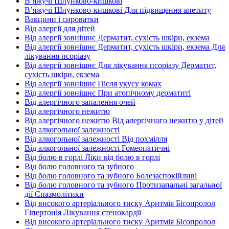
В’яжучі Шлунково-кишкові
В’яжучі Шлунково-кишкові Для підвищення апетиту
Вакцини і сироватки
Від алергії для дітей
Від алергії зовнішнє Дерматит, сухість шкіри, екзема
Від алергії зовнішнє Дерматит, сухість шкіри, екзема Для
лікування псоріазу
Від алергії зовнішнє Для лікування псоріазу Дерматит,
сухість шкіри, екзема
Від алергії зовнішнє Після укусу комах
Від алергії зовнішнє При атопічному дерматиті
Від алергічного запалення очей
Від алергічного нежитю
Від алергічного нежитю Від алергічного нежитю у дітей
Від алкогольної залежності
Від алкогольної залежності Від похмілля
Від алкогольної залежності Гомеопатичні
Від болю в горлі Ліки від болю в горлі
Від болю головного та зубного
Від болю головного та зубного Болезаспокійливі
Від болю головного та зубного Протизапальні загальної
дії Спазмолітики
Від високого артеріального тиску Аритмія Бісопролол
Гіпертонія Лікування стенокардії
Від високого артеріального тиску Аритмія Бісопролол