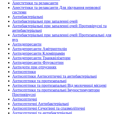
Анестетики та релаксанти
Анестетики та релаксанти Для лікування нервової
системи
Антибактеріальні
Антибактеріальні при запаленні очей
Антибактеріальні при запаленні очей Противірусні та
антибактеріальні
Антибактеріальні при запаленні очей Протизапальні для
вух
Антидепресанти
Антидепресанти Амітриптилін
Антидепресанти Кломіпрамін
Антидепресанти Транквілізатори
Антидепресанти Флуоксетин
Антидоти при отруєннях
Антисептики
Антисептики Антисептичні та антибактеріальні
Антисептики та протизапальні
Антисептики та протизапальні Від молочниці місцеві
Антисептики та протизапальні Імуностимулятори
Противірусні
Антисептичні
Антисептичні Антибактеріальні
Антисептичні Сечогінні та спазмолітичні
Антисептичні та антибактеріальні