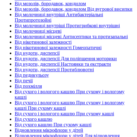
Від мозолів, бородавок, кондилом
Від мозолів, бородавок, кондилом Від вугрової висипки
Від молочниці внутріші Антибактеріальні
Протипротозойні
Від молочниці внутріші Протигрибкові внутрішні
Від молочниці місцеві
Від молочниці місцеві Антисептики та протизапальні
Від нікотинової залежності
Від нікотинової залежності Гомеопатичні
Від нудоти, диспепсії
Від нудоти, диспепсії Для поліпшення моторики
Від нудоти, диспепсії Настоянки та екстракти
Від нудоти, диспепсії Протиблювотні
Від педикульозу
Від печії
Від похмілля
Від сухого і вологого кашлю При сухому і вологому
кашлі
Від сухого і вологого кашлю При сухому і вологому
кашлі При сухому кашлі
Від сухого і вологого кашлю При сухому кашлі
Від сухого кашлю
Від сухого кашлю При сухому кашлі
Відновлення мікрофлори у дітей
Відновлення мікрофлори у дітей Для відновлення