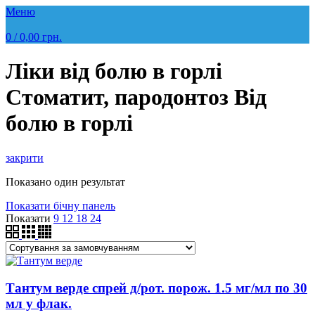
Меню
0
/
0,00
грн.
Ліки від болю в горлі
Стоматит, пародонтоз Від
болю в горлі
закрити
Показано один результат
Показати бічну панель
Показати
9
12
18
24
Тантум верде спрей д/рот. порож. 1.5 мг/мл по 30
мл у флак.