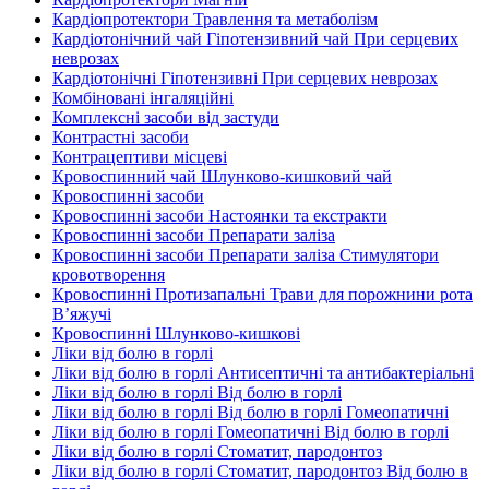
Кардіопротектори Травлення та метаболізм
Кардіотонічний чай Гіпотензивний чай При серцевих
неврозах
Кардіотонічні Гіпотензивні При серцевих неврозах
Комбіновані інгаляційні
Комплексні засоби від застуди
Контрастні засоби
Контрацептиви місцеві
Кровоспинний чай Шлунково-кишковий чай
Кровоспинні засоби
Кровоспинні засоби Настоянки та екстракти
Кровоспинні засоби Препарати заліза
Кровоспинні засоби Препарати заліза Стимулятори
кровотворення
Кровоспинні Протизапальні Трави для порожнини рота
В’яжучі
Кровоспинні Шлунково-кишкові
Ліки від болю в горлі
Ліки від болю в горлі Антисептичні та антибактеріальні
Ліки від болю в горлі Від болю в горлі
Ліки від болю в горлі Від болю в горлі Гомеопатичні
Ліки від болю в горлі Гомеопатичні Від болю в горлі
Ліки від болю в горлі Стоматит, пародонтоз
Ліки від болю в горлі Стоматит, пародонтоз Від болю в