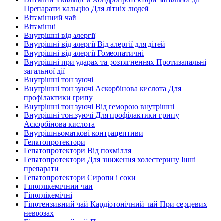
Препарати кальцію Для літніх людей
Вітамінний чай
Вітамінні
Внутрішні від алергії
Внутрішні від алергії Від алергії для дітей
Внутрішні від алергії Гомеопатичні
Внутрішні при ударах та розтягненнях Протизапальні
загальної дії
Внутрішні тонізуючі
Внутрішні тонізуючі Аскорбінова кислота Для
профілактики грипу
Внутрішні тонізуючі Від геморою внутрішні
Внутрішні тонізуючі Для профілактики грипу
Аскорбінова кислота
Внутрішньоматкові контрацептиви
Гепатопротектори
Гепатопротектори Від похмілля
Гепатопротектори Для зниження холестерину Інші
препарати
Гепатопротектори Сиропи і соки
Гіпоглікемічний чай
Гіпоглікемічні
Гіпотензивний чай Кардіотонічний чай При серцевих
неврозах