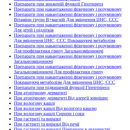
Препарати при зниженій функції Гіпотиреоз
Препарати при навантаженні фізичному і розумовому
Препарати при навантаженні фізичному і розумовому
Вітаміни групи В+магній Для зміцнення ЦНС, ССС
Препарати при навантаженні фізичному і розумовому
Для дітей і підлітків
Препарати при навантаженні фізичному і розумовому
Для зміцнення ЦНС, ССС Покращуючі метаболізм
Препарати при навантаженні фізичному і розумовому
Для профілактики грипу Загальнозміцнюючі
Препарати при навантаженні фізичному і розумовому
Загальнозміцнюючі
Препарати при навантаженні фізичному і розумовому
Загальнозміцнюючі Для профілактики грипу
Препарати при навантаженні фізичному і розумовому
Покращуючі метаболізм Для зміцнення ЦНС, ССС
Препарати при підвищеній функції Гіпертиреоз
При атопічному дерматиті
При атопічному дерматиті Від алергії зовнішнє
При вологому кашлі
При вологому кашлі Від вологого кашлю
При вологому кашлі Сиропи і соки
При гастриті та виразці
При гастриті та виразці Від печії
При гастриті та виразці Препарати в акушерстві