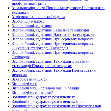
профілактики грипу
Загальнозміцнюючі При низькому тиску Настоянки та
екстракти
Замісники синовіальної рідини
Засоби для наркозу
Заспокійливі, седативні
Заспокійливі, седативні Бальзами та еліксири
Заспокійливі, седативні Настоянки та екстракти
Заспокійливі, седативні При серцевих неврозах
Заспокійливі, седативні При серцевих неврозах
Лікування стенокардії Тахікардія
Заспокійливі, седативні При серцевих неврозах
Тахікардія
Заспокійливі, седативні Тахікардія Лікування
стенокардії При серцевих неврозах
Заспокійливі, седативні Тахікардія При серцевих
неврозах
Захворювання шкіри
Зігріваючі мазі
Зігріваючі мазі Зігріваючі мазі, інгаляції
Зігріваючі мазі, інгаляції
Зовнішні при ударах та розтягненнях
Зовнішні при ударах та розтягненнях Інші
Зовнішні при ударах та розтягненнях Протизапальні
зовнішні