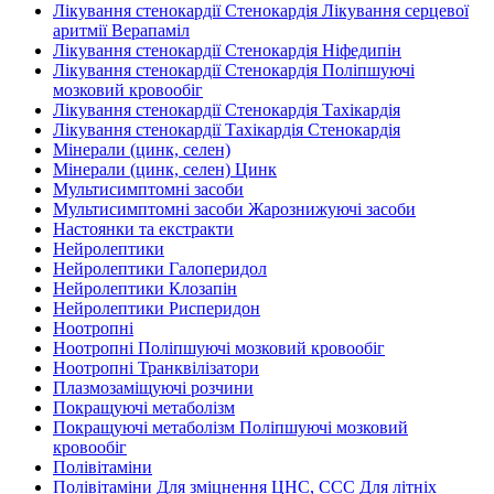
Лікування стенокардії Стенокардія Лікування серцевої
аритмії Верапаміл
Лікування стенокардії Стенокардія Ніфедипін
Лікування стенокардії Стенокардія Поліпшуючі
мозковий кровообіг
Лікування стенокардії Стенокардія Тахікардія
Лікування стенокардії Тахікардія Стенокардія
Мінерали (цинк, селен)
Мінерали (цинк, селен) Цинк
Мультисимптомні засоби
Мультисимптомні засоби Жарознижуючі засоби
Настоянки та екстракти
Нейролептики
Нейролептики Галоперидол
Нейролептики Клозапін
Нейролептики Рисперидон
Ноотропні
Ноотропні Поліпшуючі мозковий кровообіг
Ноотропні Транквілізатори
Плазмозаміщуючі розчини
Покращуючі метаболізм
Покращуючі метаболізм Поліпшуючі мозковий
кровообіг
Полівітаміни
Полівітаміни Для зміцнення ЦНС, ССС Для літніх