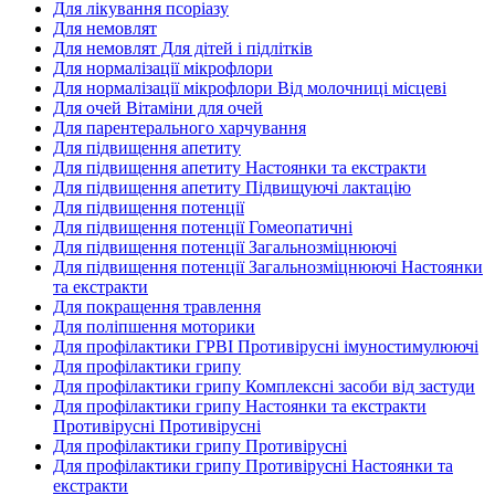
Для лікування псоріазу
Для немовлят
Для немовлят Для дітей і підлітків
Для нормалізації мікрофлори
Для нормалізації мікрофлори Від молочниці місцеві
Для очей Вітаміни для очей
Для парентерального харчування
Для підвищення апетиту
Для підвищення апетиту Настоянки та екстракти
Для підвищення апетиту Підвищуючі лактацію
Для підвищення потенції
Для підвищення потенції Гомеопатичні
Для підвищення потенції Загальнозміцнюючі
Для підвищення потенції Загальнозміцнюючі Настоянки
та екстракти
Для покращення травлення
Для поліпшення моторики
Для профілактики ГРВІ Противірусні імуностимулюючі
Для профілактики грипу
Для профілактики грипу Комплексні засоби від застуди
Для профілактики грипу Настоянки та екстракти
Противірусні Противірусні
Для профілактики грипу Противірусні
Для профілактики грипу Противірусні Настоянки та
екстракти