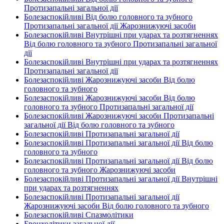
Протизапальні загальної дії
Болезаспокійливі Від болю головного та зубного
Протизапальні загальної дії Жарознижуючі засоби
Болезаспокійливі Внутрішні при ударах та розтягненнях
Від болю головного та зубного Протизапальні загальної
дії
Болезаспокійливі Внутрішні при ударах та розтягненнях
Протизапальні загальної дії
Болезаспокійливі Жарознижуючі засоби Від болю
головного та зубного
Болезаспокійливі Жарознижуючі засоби Від болю
головного та зубного Протизапальні загальної дії
Болезаспокійливі Жарознижуючі засоби Протизапальні
загальної дії Від болю головного та зубного
Болезаспокійливі Протизапальні загальної дії
Болезаспокійливі Протизапальні загальної дії Від болю
головного та зубного
Болезаспокійливі Протизапальні загальної дії Від болю
головного та зубного Жарознижуючі засоби
Болезаспокійливі Протизапальні загальної дії Внутрішні
при ударах та розтягненнях
Болезаспокійливі Протизапальні загальної дії
Жарознижуючі засоби Від болю головного та зубного
Болезаспокійливі Спазмолітики
Бронхолітики загальної дії