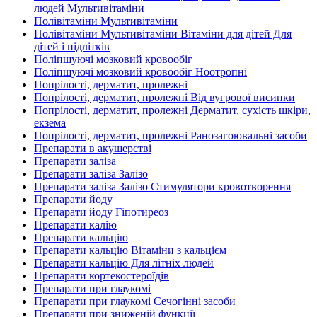
людей Мультивітаміни
Полівітаміни Мультивітаміни
Полівітаміни Мультивітаміни Вітаміни для дітей Для
дітей і підлітків
Поліпшуючі мозковий кровообіг
Поліпшуючі мозковий кровообіг Ноотропні
Попрілості, дерматит, пролежні
Попрілості, дерматит, пролежні Від вугрової висипки
Попрілості, дерматит, пролежні Дерматит, сухість шкіри,
екзема
Попрілості, дерматит, пролежні Ранозагоювальні засоби
Препарати в акушерстві
Препарати заліза
Препарати заліза Залізо
Препарати заліза Залізо Стимулятори кровотворення
Препарати йоду
Препарати йоду Гіпотиреоз
Препарати калію
Препарати кальцію
Препарати кальцію Вітаміни з кальцієм
Препарати кальцію Для літніх людей
Препарати кортекостероїдів
Препарати при глаукомі
Препарати при глаукомі Сечогінні засоби
Препарати при зниженій функції