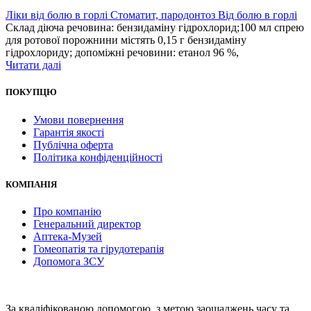
Ліки від болю в горлі Стоматит, пародонтоз Від болю в горлі
Склад діюча речовина: бензидаміну гідрохлорид;100 мл спрею
для ротової порожнини містять 0,15 г бензидаміну
гідрохлориду; допоміжні речовини: етанол 96 %,
Читати далі
ПОКУПЦЮ
Умови повернення
Гарантія якості
Публічна оферта
Політика конфіденційності
КОМПАНІЯ
Про компанію
Генеральний директор
Аптека-Музей
Гомеопатія та гірудотерапія
Допомога ЗСУ
За кваліфікованою допомогою, з метою заощаджень часу та