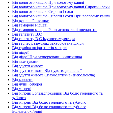
Від вологого кашлю При вологому кашлі
Від вологого кашлю При вологому кашлі Сиропи і соки
Від вологого кашлю Сиропи і соки
Від вологого кашлю Сиропи і соки При вологому кашлі
Від вугрової висипки
Від геморою місцеві
Від геморою місцеві Ранозагоювальні препарати
Від гепатиту В,С
Від гепатиту В,С Імуностимулятори
Від герпесу, вірусних захворювань шкіри
Від грибка шкіри, нігтів місцеві
Від діареї
Від діареї При захворюванні кишечника
Від захитування
Від здуття живота
Від здуття живота Від нудоти, диспепсії
Від здуття живота Спазмолітична (знеболююча)
Від корости
Від лупи, себореї
Від мігрені
Від мігрені Болезаспокійливі Від болю головного та
зубного
Від мігрені Від болю головного та зубного
Від мігрені Від болю головного та зубного
Болезаспокійливі