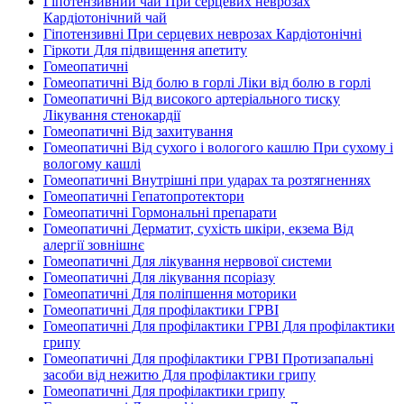
Гіпотензивний чай При серцевих неврозах
Кардіотонічний чай
Гіпотензивні При серцевих неврозах Кардіотонічні
Гіркоти Для підвищення апетиту
Гомеопатичні
Гомеопатичні Від болю в горлі Ліки від болю в горлі
Гомеопатичні Від високого артеріального тиску
Лікування стенокардії
Гомеопатичні Від захитування
Гомеопатичні Від сухого і вологого кашлю При сухому і
вологому кашлі
Гомеопатичні Внутрішні при ударах та розтягненнях
Гомеопатичні Гепатопротектори
Гомеопатичні Гормональні препарати
Гомеопатичні Дерматит, сухість шкіри, екзема Від
алергії зовнішнє
Гомеопатичні Для лікування нервової системи
Гомеопатичні Для лікування псоріазу
Гомеопатичні Для поліпшення моторики
Гомеопатичні Для профілактики ГРВІ
Гомеопатичні Для профілактики ГРВІ Для профілактики
грипу
Гомеопатичні Для профілактики ГРВІ Протизапальні
засоби від нежитю Для профілактики грипу
Гомеопатичні Для профілактики грипу