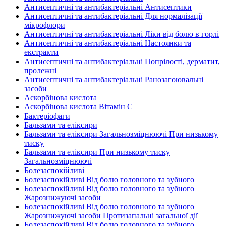
Антисептичні та антибактеріальні Антисептики
Антисептичні та антибактеріальні Для нормалізації
мікрофлори
Антисептичні та антибактеріальні Ліки від болю в горлі
Антисептичні та антибактеріальні Настоянки та
екстракти
Антисептичні та антибактеріальні Попрілості, дерматит,
пролежні
Антисептичні та антибактеріальні Ранозагоювальні
засоби
Аскорбінова кислота
Аскорбінова кислота Вітамін C
Бактеріофаги
Бальзами та еліксири
Бальзами та еліксири Загальнозміцнюючі При низькому
тиску
Бальзами та еліксири При низькому тиску
Загальнозміцнюючі
Болезаспокійливі
Болезаспокійливі Від болю головного та зубного
Болезаспокійливі Від болю головного та зубного
Жарознижуючі засоби
Болезаспокійливі Від болю головного та зубного
Жарознижуючі засоби Протизапальні загальної дії
Болезаспокійливі Від болю головного та зубного