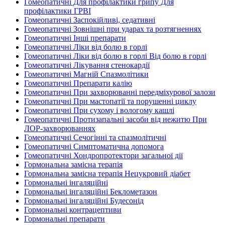
Гомеопатичні Для профілактики грипу Для
профілактики ГРВІ
Гомеопатичні Заспокійливі, седативні
Гомеопатичні Зовнішні при ударах та розтягненнях
Гомеопатичні Інші препарати
Гомеопатичні Ліки від болю в горлі
Гомеопатичні Ліки від болю в горлі Від болю в горлі
Гомеопатичні Лікування стенокардії
Гомеопатичні Магній Спазмолітики
Гомеопатичні Препарати калію
Гомеопатичні При захворюванні передміхурової залози
Гомеопатичні При мастопатії та порушенні циклу
Гомеопатичні При сухому і вологому кашлі
Гомеопатичні Протизапальні засоби від нежитю При
ЛОР-захворюваннях
Гомеопатичні Сечогінні та спазмолітичні
Гомеопатичні Симптоматична допомога
Гомеопатичні Хондропротектори загальної дії
Гормональна замісна терапія
Гормональна замісна терапія Нецукровий діабет
Гормональні інгаляційні
Гормональні інгаляційні Беклометазон
Гормональні інгаляційні Будесонід
Гормональні контрацептиви
Гормональні препарати