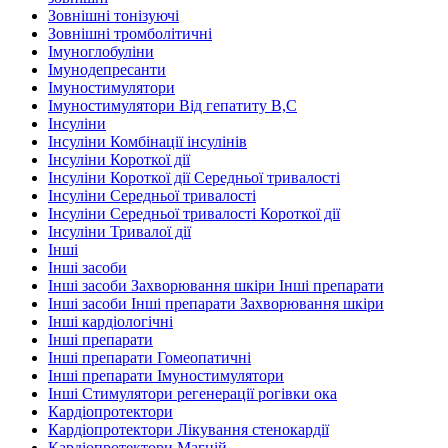
Зовнішні тонізуючі
Зовнішні тромболітичні
Імуноглобуліни
Імунодепресанти
Імуностимулятори
Імуностимулятори Від гепатиту В,С
Інсуліни
Інсуліни Комбінації інсулінів
Інсуліни Короткої дії
Інсуліни Короткої дії Середньої тривалості
Інсуліни Середньої тривалості
Інсуліни Середньої тривалості Короткої дії
Інсуліни Тривалої дії
Інші
Інші засоби
Інші засоби Захворювання шкіри Інші препарати
Інші засоби Інші препарати Захворювання шкіри
Інші кардіологічні
Інші препарати
Інші препарати Гомеопатичні
Інші препарати Імуностимулятори
Інші Стимулятори регенерації рогівки ока
Кардіопротектори
Кардіопротектори Лікування стенокардії
Кардіопротектори Магній