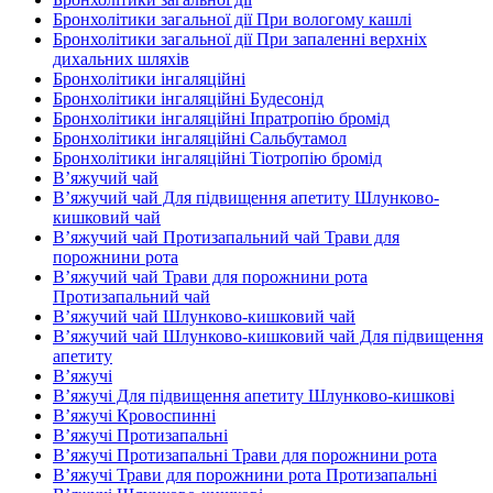
Бронхолітики загальної дії При вологому кашлі
Бронхолітики загальної дії При запаленні верхніх
дихальних шляхів
Бронхолітики інгаляційні
Бронхолітики інгаляційні Будесонід
Бронхолітики інгаляційні Іпратропію бромід
Бронхолітики інгаляційні Сальбутамол
Бронхолітики інгаляційні Тіотропію бромід
В’яжучий чай
В’яжучий чай Для підвищення апетиту Шлунково-
кишковий чай
В’яжучий чай Протизапальний чай Трави для
порожнини рота
В’яжучий чай Трави для порожнини рота
Протизапальний чай
В’яжучий чай Шлунково-кишковий чай
В’яжучий чай Шлунково-кишковий чай Для підвищення
апетиту
В’яжучі
В’яжучі Для підвищення апетиту Шлунково-кишкові
В’яжучі Кровоспинні
В’яжучі Протизапальні
В’яжучі Протизапальні Трави для порожнини рота
В’яжучі Трави для порожнини рота Протизапальні