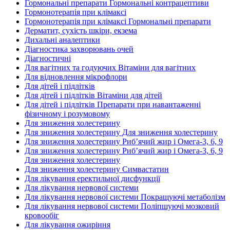
Гормональні препарати Гормональні контрацептиви
Гормонотерапія при клімаксі
Гормонотерапія при клімаксі Гормональні препарати
Дерматит, сухість шкіри, екзема
Дихальні аналептики
Діагностика захворювань очей
Діагностичні
Для вагітних та годуючих Вітаміни для вагітних
Для відновлення мікрофлори
Для дітей і підлітків
Для дітей і підлітків Вітаміни для дітей
Для дітей і підлітків Препарати при навантаженні
фізичному і розумовому
Для зниження холестерину
Для зниження холестерину Для зниження холестерину
Для зниження холестерину Риб’ячий жир і Омега-3, 6, 9
Для зниження холестерину Риб’ячий жир і Омега-3, 6, 9
Для зниження холестерину
Для зниження холестерину Симвастатин
Для лікування еректильної дисфункції
Для лікування нервової системи
Для лікування нервової системи Покращуючі метаболізм
Для лікування нервової системи Поліпшуючі мозковий
кровообіг
Для лікування ожиріння