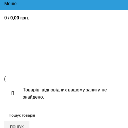
Меню
0
/
0,00
грн.
Від алергії зовнішнє Для
лікування псоріазу Дерматит,
сухість шкіри, екзема
Товарів, відповідних вашому запиту, не
знайдено.
ПОШУК