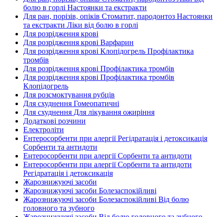
болю в горлі Настоянки та екстракти
Для ран, порізів, опіків Стоматит, пародонтоз Настоянки
та екстракти Ліки від болю в горлі
Для розрідження крові
Для розрідження крові Варфарин
Для розрідження крові Клопідогрель Профілактика
тромбів
Для розрідження крові Профілактика тромбів
Для розрідження крові Профілактика тромбів
Клопідогрель
Для розсмоктування рубців
Для схуднення Гомеопатичні
Для схуднення Для лікування ожиріння
Додаткові розчини
Електроліти
Ентеросорбенти при алергії Регідратація і детоксикація
Сорбенти та антидоти
Ентеросорбенти при алергії Сорбенти та антидоти
Ентеросорбенти при алергії Сорбенти та антидоти
Регідратація і детоксикація
Жарознижуючі засоби
Жарознижуючі засоби Болезаспокійливі
Жарознижуючі засоби Болезаспокійливі Від болю
головного та зубного
Жарознижуючі засоби Від болю головного та зубного