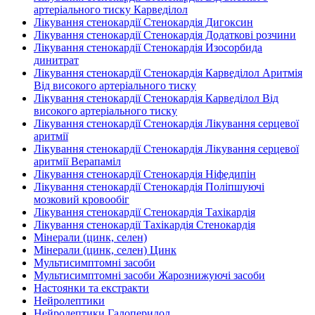
артеріального тиску Карведілол
Лікування стенокардії Стенокардія Дигоксин
Лікування стенокардії Стенокардія Додаткові розчини
Лікування стенокардії Стенокардія Изосорбида
динитрат
Лікування стенокардії Стенокардія Карведілол Аритмія
Від високого артеріального тиску
Лікування стенокардії Стенокардія Карведілол Від
високого артеріального тиску
Лікування стенокардії Стенокардія Лікування серцевої
аритмії
Лікування стенокардії Стенокардія Лікування серцевої
аритмії Верапаміл
Лікування стенокардії Стенокардія Ніфедипін
Лікування стенокардії Стенокардія Поліпшуючі
мозковий кровообіг
Лікування стенокардії Стенокардія Тахікардія
Лікування стенокардії Тахікардія Стенокардія
Мінерали (цинк, селен)
Мінерали (цинк, селен) Цинк
Мультисимптомні засоби
Мультисимптомні засоби Жарознижуючі засоби
Настоянки та екстракти
Нейролептики
Нейролептики Галоперидол