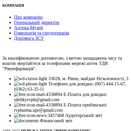
КОМПАНІЯ
Про компанію
Генеральний директор
Аптека-Музей
Гомеопатія та гірудотерапія
Допомога ЗСУ
За кваліфікованою допомогою, з метою заощаджень часу та
коштів звертайтеся за телефонами мережі аптек ТДВ
"Рівнефармація".
33028, м. Рівне, майдан Незалежності, 3
Телефони для довідки: (067) 444-15-67,
(0362) 63-35-11
Е-Пошта для довідки:
sitelikyrvph@gmail.com
Е-Пошта приймальні:
rvpharma.upr@gmail.com
Аудиторський звіт
Фінансовий звіт
1988-2023
МЕРЕЖА АПТЕК "РІВНЕФАРМАЦІЯ"