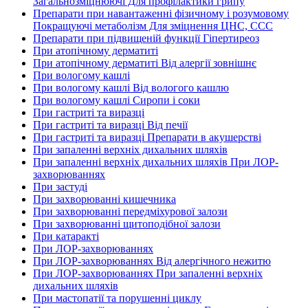
Загальнозміцнюючі Для профілактики грипу
Препарати при навантаженні фізичному і розумовому
Покращуючі метаболізм Для зміцнення ЦНС, ССС
Препарати при підвищеній функції Гіпертиреоз
При атопічному дерматиті
При атопічному дерматиті Від алергії зовнішнє
При вологому кашлі
При вологому кашлі Від вологого кашлю
При вологому кашлі Сиропи і соки
При гастриті та виразці
При гастриті та виразці Від печії
При гастриті та виразці Препарати в акушерстві
При запаленні верхніх дихальних шляхів
При запаленні верхніх дихальних шляхів При ЛОР-
захворюваннях
При застуді
При захворюванні кишечника
При захворюванні передміхурової залози
При захворюванні щитоподібної залози
При катаракті
При ЛОР-захворюваннях
При ЛОР-захворюваннях Від алергічного нежитю
При ЛОР-захворюваннях При запаленні верхніх
дихальних шляхів
При мастопатії та порушенні циклу