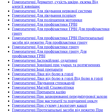
Гомеопатичні Дерматит, сухість шкіри, екзема Від
алергії зовнішнє
Гомеопатичні Для лікування нервової системи
Гомеопатичні Для лікування псоріазу
Гомеопатичні Для поліпшення моторики
Гомеопатичні Для профілактики ГРВІ
Гомеопатичні Для профілактики ГРВІ Для профілактики
грипу
Гомеопатичні Для профілактики ГРВІ Протизапальні
засоби від нежитю Для профілактики грипу
Гомеопатичні Для профілактики грипу
Гомеопатичні Для профілактики грипу Для
профілактики ГРВІ
Гомеопатичні Заспокійливі, седативні
Гомеопатичні Зовнішні при ударах та розтягненнях
Гомеопатичні Інші препарати
Гомеопатичні Ліки від болю в горлі
Гомеопатичні Ліки від болю в горлі Від болю в горлі
Гомеопатичні Лікування стенокардії
Гомеопатичні Магній Спазмолітики
Гомеопатичні Препарати калію
Гомеопатичні При захворюванні передміхурової залози
Гомеопатичні При мастопатії та порушенні циклу
Гомеопатичні При сухому і вологому кашлі
Гомеопатичні Протизапальні засоби від нежитю При