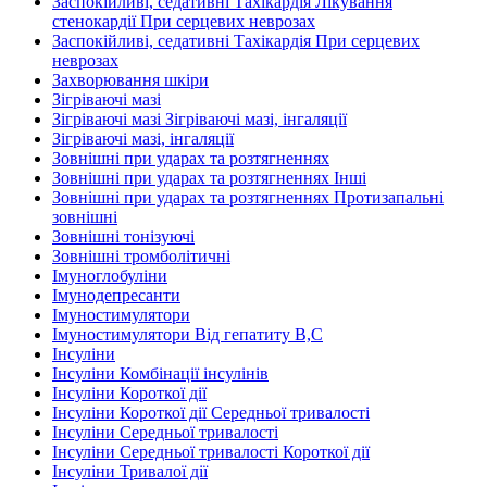
Заспокійливі, седативні Тахікардія Лікування
стенокардії При серцевих неврозах
Заспокійливі, седативні Тахікардія При серцевих
неврозах
Захворювання шкіри
Зігріваючі мазі
Зігріваючі мазі Зігріваючі мазі, інгаляції
Зігріваючі мазі, інгаляції
Зовнішні при ударах та розтягненнях
Зовнішні при ударах та розтягненнях Інші
Зовнішні при ударах та розтягненнях Протизапальні
зовнішні
Зовнішні тонізуючі
Зовнішні тромболітичні
Імуноглобуліни
Імунодепресанти
Імуностимулятори
Імуностимулятори Від гепатиту В,С
Інсуліни
Інсуліни Комбінації інсулінів
Інсуліни Короткої дії
Інсуліни Короткої дії Середньої тривалості
Інсуліни Середньої тривалості
Інсуліни Середньої тривалості Короткої дії
Інсуліни Тривалої дії