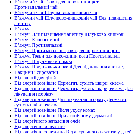
В’яжучий чай Трави для порожнини рота
Протизапальний чай
В’яжучий чай Шлунково-кишковий чай
В’яжучий чай Шлунково-кишковий чай Для підвищення
апетиту
В’яжучі
В’яжучі Для підвищення апетиту Шлунково-кишкові
В’яжучі Кровоспинні
В’яжучі Протизапальні
В’яжучі Протизапальні Трави для порожнини рота
В’яжучі Трави для порожнини рота Протизапальні
В’яжучі Шлунково-кишкові
В’яжучі Шлунково-кишкові Для підвищення апетиту
Вакцини і сироватки
Від алергії для дітей
Від алергії зовнішнє Дерматит, сухість шкіри, екзема
Від алергії зовнішнє Дерматит, сухість шкіри, екзема Для
лікування псоріазу
Від алергії зовнішнє Для лікування псоріазу Дерматит,
сухість шкіри, екзема
Від алергії зовнішнє Після укусу комах
Від алергії зовнішнє При атопічному дерматиті
Від алергічного запалення очей
Від алергічного нежитю
Від алергічного нежитю Від алергічного нежитю у дітей