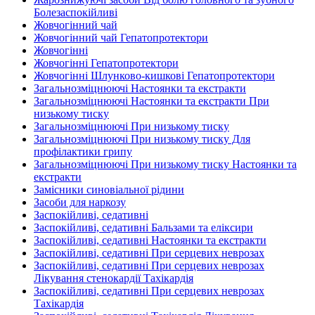
Болезаспокійливі
Жовчогінний чай
Жовчогінний чай Гепатопротектори
Жовчогінні
Жовчогінні Гепатопротектори
Жовчогінні Шлунково-кишкові Гепатопротектори
Загальнозміцнюючі Настоянки та екстракти
Загальнозміцнюючі Настоянки та екстракти При
низькому тиску
Загальнозміцнюючі При низькому тиску
Загальнозміцнюючі При низькому тиску Для
профілактики грипу
Загальнозміцнюючі При низькому тиску Настоянки та
екстракти
Замісники синовіальної рідини
Засоби для наркозу
Заспокійливі, седативні
Заспокійливі, седативні Бальзами та еліксири
Заспокійливі, седативні Настоянки та екстракти
Заспокійливі, седативні При серцевих неврозах
Заспокійливі, седативні При серцевих неврозах
Лікування стенокардії Тахікардія
Заспокійливі, седативні При серцевих неврозах
Тахікардія