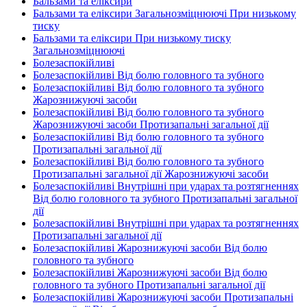
Бальзами та еліксири
Бальзами та еліксири Загальнозміцнюючі При низькому
тиску
Бальзами та еліксири При низькому тиску
Загальнозміцнюючі
Болезаспокійливі
Болезаспокійливі Від болю головного та зубного
Болезаспокійливі Від болю головного та зубного
Жарознижуючі засоби
Болезаспокійливі Від болю головного та зубного
Жарознижуючі засоби Протизапальні загальної дії
Болезаспокійливі Від болю головного та зубного
Протизапальні загальної дії
Болезаспокійливі Від болю головного та зубного
Протизапальні загальної дії Жарознижуючі засоби
Болезаспокійливі Внутрішні при ударах та розтягненнях
Від болю головного та зубного Протизапальні загальної
дії
Болезаспокійливі Внутрішні при ударах та розтягненнях
Протизапальні загальної дії
Болезаспокійливі Жарознижуючі засоби Від болю
головного та зубного
Болезаспокійливі Жарознижуючі засоби Від болю
головного та зубного Протизапальні загальної дії
Болезаспокійливі Жарознижуючі засоби Протизапальні