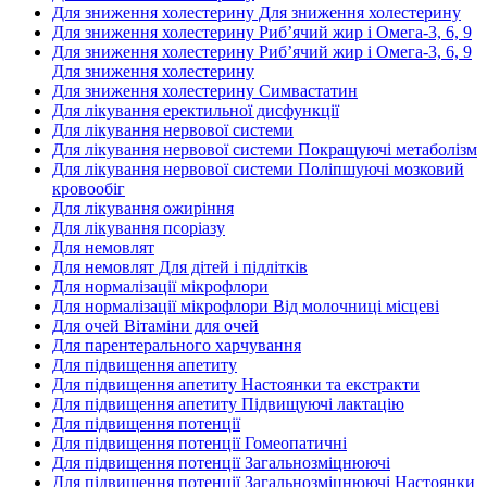
Для зниження холестерину Для зниження холестерину
Для зниження холестерину Риб’ячий жир і Омега-3, 6, 9
Для зниження холестерину Риб’ячий жир і Омега-3, 6, 9
Для зниження холестерину
Для зниження холестерину Симвастатин
Для лікування еректильної дисфункції
Для лікування нервової системи
Для лікування нервової системи Покращуючі метаболізм
Для лікування нервової системи Поліпшуючі мозковий
кровообіг
Для лікування ожиріння
Для лікування псоріазу
Для немовлят
Для немовлят Для дітей і підлітків
Для нормалізації мікрофлори
Для нормалізації мікрофлори Від молочниці місцеві
Для очей Вітаміни для очей
Для парентерального харчування
Для підвищення апетиту
Для підвищення апетиту Настоянки та екстракти
Для підвищення апетиту Підвищуючі лактацію
Для підвищення потенції
Для підвищення потенції Гомеопатичні
Для підвищення потенції Загальнозміцнюючі
Для підвищення потенції Загальнозміцнюючі Настоянки