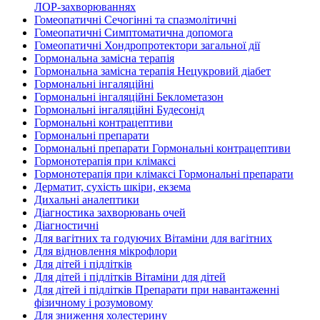
ЛОР-захворюваннях
Гомеопатичні Сечогінні та спазмолітичні
Гомеопатичні Симптоматична допомога
Гомеопатичні Хондропротектори загальної дії
Гормональна замісна терапія
Гормональна замісна терапія Нецукровий діабет
Гормональні інгаляційні
Гормональні інгаляційні Беклометазон
Гормональні інгаляційні Будесонід
Гормональні контрацептиви
Гормональні препарати
Гормональні препарати Гормональні контрацептиви
Гормонотерапія при клімаксі
Гормонотерапія при клімаксі Гормональні препарати
Дерматит, сухість шкіри, екзема
Дихальні аналептики
Діагностика захворювань очей
Діагностичні
Для вагітних та годуючих Вітаміни для вагітних
Для відновлення мікрофлори
Для дітей і підлітків
Для дітей і підлітків Вітаміни для дітей
Для дітей і підлітків Препарати при навантаженні
фізичному і розумовому
Для зниження холестерину