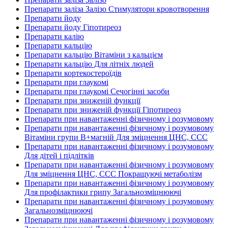
Препарати заліза Залізо Стимулятори кровотворення
Препарати йоду
Препарати йоду Гіпотиреоз
Препарати калію
Препарати кальцію
Препарати кальцію Вітаміни з кальцієм
Препарати кальцію Для літніх людей
Препарати кортекостероїдів
Препарати при глаукомі
Препарати при глаукомі Сечогінні засоби
Препарати при зниженій функції
Препарати при зниженій функції Гіпотиреоз
Препарати при навантаженні фізичному і розумовому
Препарати при навантаженні фізичному і розумовому
Вітаміни групи В+магній Для зміцнення ЦНС, ССС
Препарати при навантаженні фізичному і розумовому
Для дітей і підлітків
Препарати при навантаженні фізичному і розумовому
Для зміцнення ЦНС, ССС Покращуючі метаболізм
Препарати при навантаженні фізичному і розумовому
Для профілактики грипу Загальнозміцнюючі
Препарати при навантаженні фізичному і розумовому
Загальнозміцнюючі
Препарати при навантаженні фізичному і розумовому