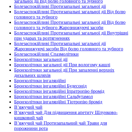
загальної дії Від болю головного та зубного
Болезаспокійливі Протизапальні загальної дії
Болезаспокійливі Протизапальні загальної дії Від болю
головного та зубного
Болезаспокійливі Протизапальні загальної дії Від болю
головного та зубного Жарознижуючі засоби
Болезаспокійливі Протизапальні загальної дії Внутрішні
при ударах та розтягненнях
Болезаспокійливі Протизапальні загальної дії
Жарознижуючі засоби Від болю головного та зубного
Болезаспокійливі Спазмолітики
Бронхолітики загальної дії
Бронхолітики загальної дії При вологому кашлі
Бронхолітики загальної дії При запаленні верхніх
дихальних шляхів
Бронхолітики інгаляційні
Бронхолітики інгаляційні Будесонід
Бронхолітики інгаляційні Іпратропію бромід
Бронхолітики інгаляційні Сальбутамол
Бронхолітики інгаляційні Тіотропію бромід
В’яжучий чай
В’яжучий чай Для підвищення апетиту Шлунково-
кишковий чай
В’яжучий чай Протизапальний чай Трави для
порожнини рота