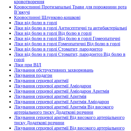
кровотворення
Кровоспинні Протизапальні Трави для порожнини рота
В’яжучі
Кровоспинні Шлунково-кишкові
Ліки від болю в горлі
Ліки від болю в горлі Антисептичні та антибактеріальні
Ліки від болю в горлі Від болю в горлі
Ліки від болю в горлі Від болю в горлі Гомеопатичні
Ліки від болю в горлі Гомеопатичні Від болю в горлі
Ліки від болю в горлі Стоматит, пародонтоз
Ліки від болю в горлі Стоматит, пародонтоз Від болю в
горлі
Ліки при ВІЛ
Лікування обструктивних захворювань
Лікування подагри
Лікування серцевої аритмії
Лікування серцевої аритмії Аміодарон
Лікування серцевої аритмії Аміодарон Аритмія
Лікування серцевої аритмії Аритмія
Лікування серцевої аритмії Аритмія Аміодарон
Лікування серцевої аритмії Аритмія Від високого
артеріального тиску Додаткові розчини
Лікування серцевої аритмії Від високого артеріального
тиску Додаткові розчини
Лікування серцевої аритмії Від високого артеріального