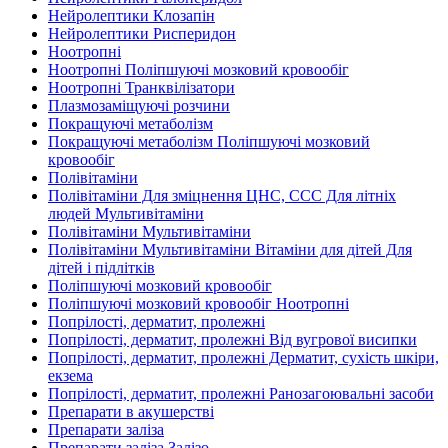
Нейролептики Клозапін
Нейролептики Рисперидон
Ноотропні
Ноотропні Поліпшуючі мозковий кровообіг
Ноотропні Транквілізатори
Плазмозаміщуючі розчини
Покращуючі метаболізм
Покращуючі метаболізм Поліпшуючі мозковий
кровообіг
Полівітаміни
Полівітаміни Для зміцнення ЦНС, ССС Для літніх
людей Мультивітаміни
Полівітаміни Мультивітаміни
Полівітаміни Мультивітаміни Вітаміни для дітей Для
дітей і підлітків
Поліпшуючі мозковий кровообіг
Поліпшуючі мозковий кровообіг Ноотропні
Попрілості, дерматит, пролежні
Попрілості, дерматит, пролежні Від вугрової висипки
Попрілості, дерматит, пролежні Дерматит, сухість шкіри,
екзема
Попрілості, дерматит, пролежні Ранозагоювальні засоби
Препарати в акушерстві
Препарати заліза
Препарати заліза Залізо