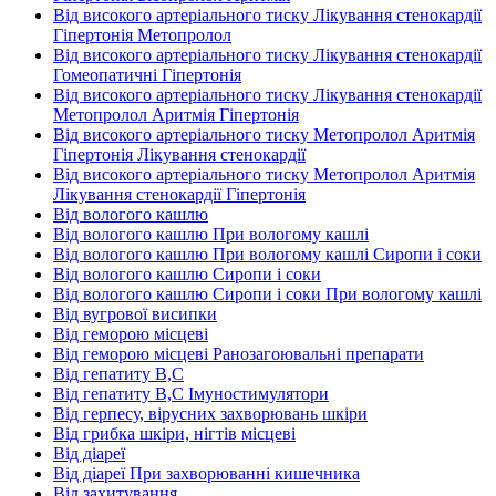
Від високого артеріального тиску Лікування стенокардії
Гіпертонія Метопролол
Від високого артеріального тиску Лікування стенокардії
Гомеопатичні Гіпертонія
Від високого артеріального тиску Лікування стенокардії
Метопролол Аритмія Гіпертонія
Від високого артеріального тиску Метопролол Аритмія
Гіпертонія Лікування стенокардії
Від високого артеріального тиску Метопролол Аритмія
Лікування стенокардії Гіпертонія
Від вологого кашлю
Від вологого кашлю При вологому кашлі
Від вологого кашлю При вологому кашлі Сиропи і соки
Від вологого кашлю Сиропи і соки
Від вологого кашлю Сиропи і соки При вологому кашлі
Від вугрової висипки
Від геморою місцеві
Від геморою місцеві Ранозагоювальні препарати
Від гепатиту В,С
Від гепатиту В,С Імуностимулятори
Від герпесу, вірусних захворювань шкіри
Від грибка шкіри, нігтів місцеві
Від діареї
Від діареї При захворюванні кишечника
Від захитування