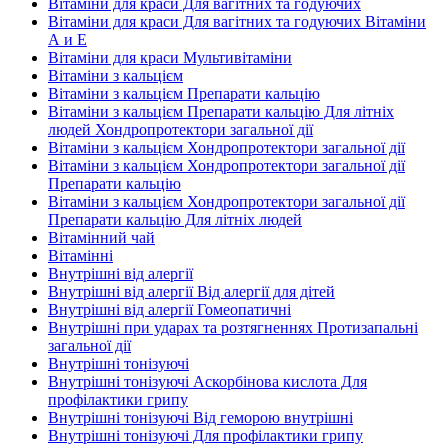
Вітаміни для краси Для вагітних та годуючих
Вітаміни для краси Для вагітних та годуючих Вітаміни
А и E
Вітаміни для краси Мультивітаміни
Вітаміни з кальцієм
Вітаміни з кальцієм Препарати кальцію
Вітаміни з кальцієм Препарати кальцію Для літніх
людей Хондропротектори загальної дії
Вітаміни з кальцієм Хондропротектори загальної дії
Вітаміни з кальцієм Хондропротектори загальної дії
Препарати кальцію
Вітаміни з кальцієм Хондропротектори загальної дії
Препарати кальцію Для літніх людей
Вітамінний чай
Вітамінні
Внутрішні від алергії
Внутрішні від алергії Від алергії для дітей
Внутрішні від алергії Гомеопатичні
Внутрішні при ударах та розтягненнях Протизапальні
загальної дії
Внутрішні тонізуючі
Внутрішні тонізуючі Аскорбінова кислота Для
профілактики грипу
Внутрішні тонізуючі Від геморою внутрішні
Внутрішні тонізуючі Для профілактики грипу