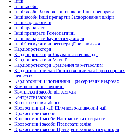
Інші
Інші засоби
Інші засоби Захворювання шкіри Інші препарати
Інші засоби Інші препарати Захворювання шкіри
Інші кардіологічні
Інші препарати
Інші препарати Гомеопатичні
Інші препарати Імуностимулятори
Інші Стимулятори регенерації рогівки ока
Кардіопротектори
Кардіопротектори Лікування стенокардії
Кардіопротектори Магній
Кардіопротектори Травлення та метаболізм
Кардіотонічний чай Гіпотензивний чай При серцевих
неврозах
Кардіотонічні Гіпотензивні При серцевих неврозах
Комбіновані інгаляційні
Комплексні засоби від застуди
Контрастні засоби
Контрацептиви місцеві
Кровоспинний чай Шлунково-кишковий чай
Кровоспинні засоби
Кровоспинні засоби Настоянки та екстракти
Кровоспинні засоби Препарати заліза
Кровоспинні засоби Препарати заліза Стимулятори