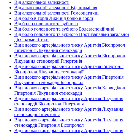
Від алкогольної залежності
Від алкогольної залежності Від похмілля
Від алкогольної залежності Гомеопатичні
Від болю в горлі Ліки від болю в горлі
Від болю головного та зубного
Від болю головного та зубного Болезаспокійливі
Від болю головного та зубного Протизапальні загальної
дії Спазмолітики
Від високого артеріального тиску Аритмія Бісопролол
Гіпертонія Лікування стенокардії
Від високого артеріального тиску Аритмія Бісопролол
Лікування стенокардії Гіпертонія
Від високого артеріального тиску Аритмія Гіпертонія
Бісопролол Лікування стенокардії
Від високого артеріального тиску Аритмія Гіпертонія
Лікування стенокардії Бісопролол
Від високого артеріального тиску Аритмія Карведілол
Гіпертонія Лікування стенокардії
Від високого артеріального тиску Аритмія Лікування
стенокардії Бісопролол Гіпертонія
Від високого артеріального тиску Аритмія Лікування
стенокардії Гіпертонія
Від високого артеріального тиску Аритмія Лікування
стенокардії Гіпертонія Бісопролол
Від високого артеріального тиску Аритмія Лікування