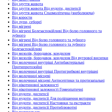
Від здуття живота
Від здуття живота Від нудоти, диспепсії
Від здуття живота Спазмолітична (знеболююча)
Від корости
Від лупи, себореї
Від мігрені
Від мігрені Болезаспокійливі Від болю головного та
зубного
Від мігрені Від болю головного та зубного
Від мігрені Від болю головного та зубного
Болезаспокійливі
Від мозолів, бородавок, кондилом
Від мозолів, бородавок, кондилом Від вугрової висипки
Від молочниці внутріші Антибактеріальні
Протипротозойні
Від молочниці внутріші Протигрибкові внутрішні
Від молочниці місцеві
Від молочниці місцеві Антисептики та протизапальні
Від нікотинової залежності
Від нікотинової залежності Гомеопатичні
Від нудоти, диспепсії
Від нудоти, диспепсії Для поліпшення моторики
Від нудоти, диспепсії Настоянки та екстракти
Від нудоти, диспепсії Протиблювотні
Від педикульозу