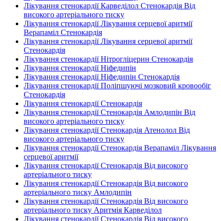
Лікування стенокардії Карведілол Стенокардія Від
високого артеріального тиску
Лікування стенокардії Лікування серцевої аритмії
Верапаміл Стенокардія
Лікування стенокардії Лікування серцевої аритмії
Стенокардія
Лікування стенокардії Нітрогліцерин Стенокардія
Лікування стенокардії Ніфедипін
Лікування стенокардії Ніфедипін Стенокардія
Лікування стенокардії Поліпшуючі мозковий кровообіг
Стенокардія
Лікування стенокардії Стенокардія
Лікування стенокардії Стенокардія Амлодипін Від
високого артеріального тиску
Лікування стенокардії Стенокардія Атенолол Від
високого артеріального тиску
Лікування стенокардії Стенокардія Верапаміл Лікування
серцевої аритмії
Лікування стенокардії Стенокардія Від високого
артеріального тиску
Лікування стенокардії Стенокардія Від високого
артеріального тиску Амлодипін
Лікування стенокардії Стенокардія Від високого
артеріального тиску Аритмія Карведілол
Лікування стенокардії Стенокардія Від високого