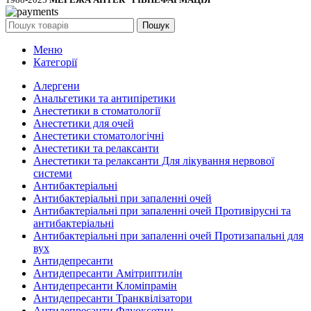
Пошук
Меню
Категорії
Алергени
Анальгетики та антипіретики
Анестетики в стоматології
Анестетики для очей
Анестетики стоматологічні
Анестетики та релаксанти
Анестетики та релаксанти Для лікування нервової
системи
Антибактеріальні
Антибактеріальні при запаленні очей
Антибактеріальні при запаленні очей Противірусні та
антибактеріальні
Антибактеріальні при запаленні очей Протизапальні для
вух
Антидепресанти
Антидепресанти Амітриптилін
Антидепресанти Кломіпрамін
Антидепресанти Транквілізатори
Антидепресанти Флуоксетин