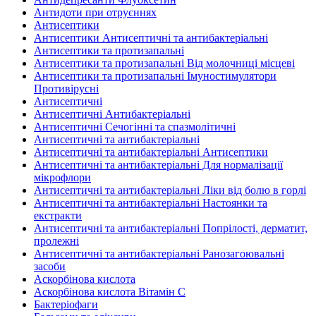
Антидоти при отруєннях
Антисептики
Антисептики Антисептичні та антибактеріальні
Антисептики та протизапальні
Антисептики та протизапальні Від молочниці місцеві
Антисептики та протизапальні Імуностимулятори
Противірусні
Антисептичні
Антисептичні Антибактеріальні
Антисептичні Сечогінні та спазмолітичні
Антисептичні та антибактеріальні
Антисептичні та антибактеріальні Антисептики
Антисептичні та антибактеріальні Для нормалізації
мікрофлори
Антисептичні та антибактеріальні Ліки від болю в горлі
Антисептичні та антибактеріальні Настоянки та
екстракти
Антисептичні та антибактеріальні Попрілості, дерматит,
пролежні
Антисептичні та антибактеріальні Ранозагоювальні
засоби
Аскорбінова кислота
Аскорбінова кислота Вітамін C
Бактеріофаги