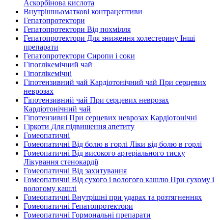
Аскорбінова кислота
Внутрішньоматкові контрацептиви
Гепатопротектори
Гепатопротектори Від похмілля
Гепатопротектори Для зниження холестерину Інші
препарати
Гепатопротектори Сиропи і соки
Гіпоглікемічний чай
Гіпоглікемічні
Гіпотензивний чай Кардіотонічний чай При серцевих
неврозах
Гіпотензивний чай При серцевих неврозах
Кардіотонічний чай
Гіпотензивні При серцевих неврозах Кардіотонічні
Гіркоти Для підвищення апетиту
Гомеопатичні
Гомеопатичні Від болю в горлі Ліки від болю в горлі
Гомеопатичні Від високого артеріального тиску
Лікування стенокардії
Гомеопатичні Від захитування
Гомеопатичні Від сухого і вологого кашлю При сухому і
вологому кашлі
Гомеопатичні Внутрішні при ударах та розтягненнях
Гомеопатичні Гепатопротектори
Гомеопатичні Гормональні препарати