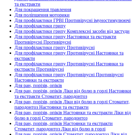
та екстракти
Для покращення травлення
Для поліпшення моторики
Для профілактики ГРВІ Противірусні імуностимулюючі
Для профілактики грипу
Для профілактики грипу Комплексні засоби від застуди
Для профілактики грипу Настоянки та екстракти
Противірусні Противірусні
Для профілактики грипу Противірусні
Для профілактики грипу Противірусні Настоянки та
екстракти
Для профілактики грипу Противірусні Настоянки та
екстракти Противірусні
Для профілактики грипу Противірусні Противірусні
Настоянки та екстракти
Для ран, порізів, опіків
Для ран, порізів, опіків Ліки від болю в горлі Настоянки
та екстракти Стоматит, пародонтоз
Для ран, порізів, опіків Ліки від болю в горлі Стоматит,
пародонтоз Настоянки та екстракти
Для ран, порізів, опіків Настоянки та екстракти Ліки від
болю в горлі Стоматит, пародонтоз
Для ран, порізів, опіків Настоянки та екстракти
Стоматит, пародонтоз Ліки від болю в горлі
Для ран, порізів, опіків Стоматит, пародонтоз Ліки від