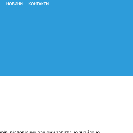
Ї
НОВИНИ
КОНТАКТИ
дії Лікування серцевої аритмії Ве
рів, відповідних вашому запиту, не знайдено.