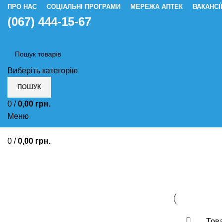
ПРО НАС
СОЦІАЛЬНІ ПРОГРАМИ
МЕРЕЖА АПТЕК
ВАКАНСІ
(067) 444-15-67
Виберіть категорію
ПОШУК
0
/
0,00
грн.
Меню
0
/
0,00
грн.
Лікування стенокар
Това