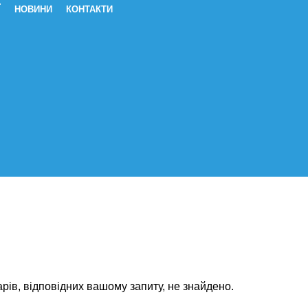
Ї
НОВИНИ
КОНТАКТИ
о тиску Аритмія Лікування стенока
рів, відповідних вашому запиту, не знайдено.