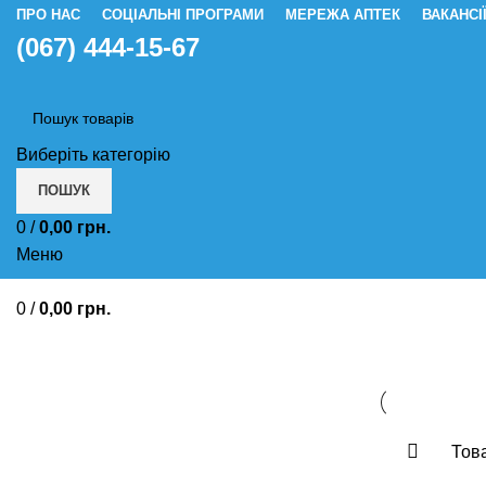
ПРО НАС
СОЦІАЛЬНІ ПРОГРАМИ
МЕРЕЖА АПТЕК
ВАКАНСІ
(067) 444-15-67
Виберіть категорію
ПОШУК
0
/
0,00
грн.
Меню
0
/
0,00
грн.
Від високого артеріальног
Това