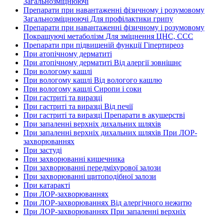
Загальнозміцнюючі
Препарати при навантаженні фізичному і розумовому
Загальнозміцнюючі Для профілактики грипу
Препарати при навантаженні фізичному і розумовому
Покращуючі метаболізм Для зміцнення ЦНС, ССС
Препарати при підвищеній функції Гіпертиреоз
При атопічному дерматиті
При атопічному дерматиті Від алергії зовнішнє
При вологому кашлі
При вологому кашлі Від вологого кашлю
При вологому кашлі Сиропи і соки
При гастриті та виразці
При гастриті та виразці Від печії
При гастриті та виразці Препарати в акушерстві
При запаленні верхніх дихальних шляхів
При запаленні верхніх дихальних шляхів При ЛОР-
захворюваннях
При застуді
При захворюванні кишечника
При захворюванні передміхурової залози
При захворюванні щитоподібної залози
При катаракті
При ЛОР-захворюваннях
При ЛОР-захворюваннях Від алергічного нежитю
При ЛОР-захворюваннях При запаленні верхніх