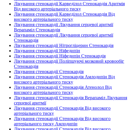
Лікування стенокардії Карведілол Стенокардія Аритмія
Від високого артеріального тиску
Лікування стенокардії Карведілол Стенокардія Від
високого артеріального тиску
Лікування стенокардії Лікування серцевої аритмії
Верапаміл Стенокардія
Лікування стенокардії Лікування серцевої аритмії
Стенокардія
Лікування стенокардії Нітрогліцерин Стенокардія
Лікування стенокардії Ніфедипін
Лікування стенокардії Ніфедипін Стенокардія
Лікування стенокардії Поліпшуючі мозковий кровообіг
Стенокардія
Лікування стенокардії Стенокардія
Лікування стенокардії Стенокардія Амлодипін Від
високого артеріального тиску
Лікування стенокардії Стенокардія Атенолол Від
високого артеріального тиску
Лікування стенокардії Стенокардія Верапаміл Лікування
серцевої аритмії
Лікування стенокардії Стенокардія Від високого
артеріального тиску
Лікування стенокардії Стенокардія Від високого
артеріального тиску Амлодипін
Лікування стенокардії Стенокардія Від високого