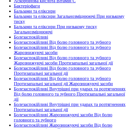
Аскорбінова кислота Вітамін C
Бактеріофаги
Бальзами та еліксири
Бальзами та еліксири Загальнозміцнюючі При низькому
тиску
Бальзами та еліксири При низькому тиску
Загальнозміцнюючі
Болезаспокійливі
Болезаспокійливі Від болю головного та зубного
Болезаспокійливі Від болю головного та зубного
Жарознижуючі засоби
Болезаспокійливі Від болю головного та зубного
Жарознижуючі засоби Протизапальні загальної дії
Болезаспокійливі Від болю головного та зубного
Протизапальні загальної дії
Болезаспокійливі Від болю головного та зубного
Протизапальні загальної дії Жарознижуючі засоби
Болезаспокійливі Внутрішні при ударах та розтягненнях
Від болю головного та зубного Протизапальні загальної
дії
Болезаспокійливі Внутрішні при ударах та розтягненнях
Протизапальні загальної дії
Болезаспокійливі Жарознижуючі засоби Від болю
головного та зубного
Болезаспокійливі Жарознижуючі засоби Від болю