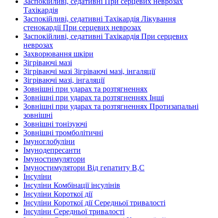
Заспокійливі, седативні При серцевих неврозах
Тахікардія
Заспокійливі, седативні Тахікардія Лікування
стенокардії При серцевих неврозах
Заспокійливі, седативні Тахікардія При серцевих
неврозах
Захворювання шкіри
Зігріваючі мазі
Зігріваючі мазі Зігріваючі мазі, інгаляції
Зігріваючі мазі, інгаляції
Зовнішні при ударах та розтягненнях
Зовнішні при ударах та розтягненнях Інші
Зовнішні при ударах та розтягненнях Протизапальні
зовнішні
Зовнішні тонізуючі
Зовнішні тромболітичні
Імуноглобуліни
Імунодепресанти
Імуностимулятори
Імуностимулятори Від гепатиту В,С
Інсуліни
Інсуліни Комбінації інсулінів
Інсуліни Короткої дії
Інсуліни Короткої дії Середньої тривалості
Інсуліни Середньої тривалості