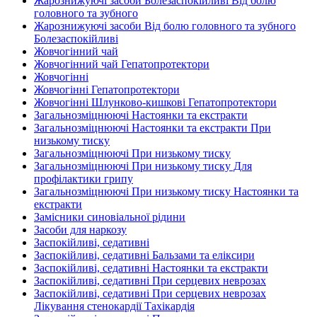
Жарознижуючі засоби Болезаспокійливі Від болю
головного та зубного
Жарознижуючі засоби Від болю головного та зубного
Болезаспокійливі
Жовчогінний чай
Жовчогінний чай Гепатопротектори
Жовчогінні
Жовчогінні Гепатопротектори
Жовчогінні Шлунково-кишкові Гепатопротектори
Загальнозміцнюючі Настоянки та екстракти
Загальнозміцнюючі Настоянки та екстракти При
низькому тиску
Загальнозміцнюючі При низькому тиску
Загальнозміцнюючі При низькому тиску Для
профілактики грипу
Загальнозміцнюючі При низькому тиску Настоянки та
екстракти
Замісники синовіальної рідини
Засоби для наркозу
Заспокійливі, седативні
Заспокійливі, седативні Бальзами та еліксири
Заспокійливі, седативні Настоянки та екстракти
Заспокійливі, седативні При серцевих неврозах
Заспокійливі, седативні При серцевих неврозах
Лікування стенокардії Тахікардія