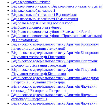
Від алергічного нежитю
Від алергічного нежитю Від алергічного нежитю у дітей
Від алкогольної залежності
Від алкогольної залежності Від похмілля
Від алкогольної залежності Гомеопатичні
Від болю в горлі Ліки від болю в горлі
Від болю головного та зубного
Від болю головного та зубного Болезаспокійливі
Від болю головного та зубного Протизапальні загальної
дії Спазмолітики
Від високого артеріального тиску Аритмія Бісопролол
Гіпертонія Лікування стенокардії
Від високого артеріального тиску Аритмія Бісопролол
Лікування стенокардії Гіпертонія
Від високого артеріального тиску Аритмія Гіпертонія
Бісопролол Лікування стенокардії
Від високого артеріального тиску Аритмія Гіпертонія
Лікування стенокардії Бісопролол
Від високого артеріального тиску Аритмія Карведілол
Гіпертонія Лікування стенокардії
Від високого артеріального тиску Аритмія Лікування
стенокардії Бісопролол Гіпертонія
Від високого артеріального тиску Аритмія Лікування
стенокардії Гіпертонія
Від високого артеріального тиску Аритмія Лікування