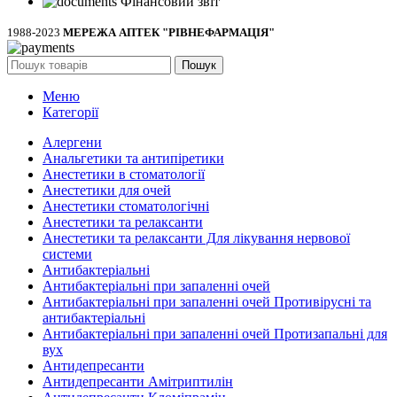
Фінансовий звіт
1988-2023
МЕРЕЖА АПТЕК "РІВНЕФАРМАЦІЯ"
Пошук
Меню
Категорії
Алергени
Анальгетики та антипіретики
Анестетики в стоматології
Анестетики для очей
Анестетики стоматологічні
Анестетики та релаксанти
Анестетики та релаксанти Для лікування нервової
системи
Антибактеріальні
Антибактеріальні при запаленні очей
Антибактеріальні при запаленні очей Противірусні та
антибактеріальні
Антибактеріальні при запаленні очей Протизапальні для
вух
Антидепресанти
Антидепресанти Амітриптилін