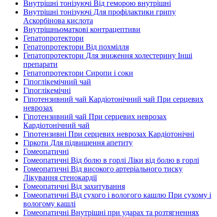
Внутрішні тонізуючі Від геморою внутрішні
Внутрішні тонізуючі Для профілактики грипу
Аскорбінова кислота
Внутрішньоматкові контрацептиви
Гепатопротектори
Гепатопротектори Від похмілля
Гепатопротектори Для зниження холестерину Інші
препарати
Гепатопротектори Сиропи і соки
Гіпоглікемічний чай
Гіпоглікемічні
Гіпотензивний чай Кардіотонічний чай При серцевих
неврозах
Гіпотензивний чай При серцевих неврозах
Кардіотонічний чай
Гіпотензивні При серцевих неврозах Кардіотонічні
Гіркоти Для підвищення апетиту
Гомеопатичні
Гомеопатичні Від болю в горлі Ліки від болю в горлі
Гомеопатичні Від високого артеріального тиску
Лікування стенокардії
Гомеопатичні Від захитування
Гомеопатичні Від сухого і вологого кашлю При сухому і
вологому кашлі
Гомеопатичні Внутрішні при ударах та розтягненнях