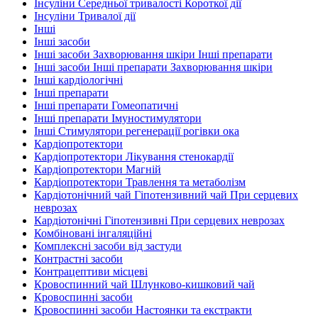
Інсуліни Середньої тривалості Короткої дії
Інсуліни Тривалої дії
Інші
Інші засоби
Інші засоби Захворювання шкіри Інші препарати
Інші засоби Інші препарати Захворювання шкіри
Інші кардіологічні
Інші препарати
Інші препарати Гомеопатичні
Інші препарати Імуностимулятори
Інші Стимулятори регенерації рогівки ока
Кардіопротектори
Кардіопротектори Лікування стенокардії
Кардіопротектори Магній
Кардіопротектори Травлення та метаболізм
Кардіотонічний чай Гіпотензивний чай При серцевих
неврозах
Кардіотонічні Гіпотензивні При серцевих неврозах
Комбіновані інгаляційні
Комплексні засоби від застуди
Контрастні засоби
Контрацептиви місцеві
Кровоспинний чай Шлунково-кишковий чай
Кровоспинні засоби
Кровоспинні засоби Настоянки та екстракти