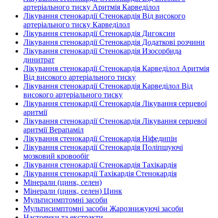
артеріального тиску Аритмія Карведілол
Лікування стенокардії Стенокардія Від високого
артеріального тиску Карведілол
Лікування стенокардії Стенокардія Дигоксин
Лікування стенокардії Стенокардія Додаткові розчини
Лікування стенокардії Стенокардія Изосорбида
динитрат
Лікування стенокардії Стенокардія Карведілол Аритмія
Від високого артеріального тиску
Лікування стенокардії Стенокардія Карведілол Від
високого артеріального тиску
Лікування стенокардії Стенокардія Лікування серцевої
аритмії
Лікування стенокардії Стенокардія Лікування серцевої
аритмії Верапаміл
Лікування стенокардії Стенокардія Ніфедипін
Лікування стенокардії Стенокардія Поліпшуючі
мозковий кровообіг
Лікування стенокардії Стенокардія Тахікардія
Лікування стенокардії Тахікардія Стенокардія
Мінерали (цинк, селен)
Мінерали (цинк, селен) Цинк
Мультисимптомні засоби
Мультисимптомні засоби Жарознижуючі засоби
Настоянки та екстракти