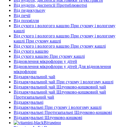
Від нудоти, диспепсії Настоянки та екстракти
Від нудоти, диспепсії Протиблювотні
Від педикульозу
Від печії
Від похмілля
Від сухого і вологого кашлю При сухому і вологому
кашлі
Від сухого і вологого кашлю При сухому і вологому
кашлі При сухому кашлі
Від сухого і вологого кашлю При сухому кашлі
Від сухого кашлю
Від сухого кашлю При сухому кашлі
Відновлення мікрофлори у дітей
Відновлення мікрофлори у дітей Для відновлення
мікрофлори
Відхаркувальний чай
Відхаркувальний чай При сухому і вологому кашлі
Відхаркувальний чай Шлунково-кишковий чай
Відхаркувальний чай Шлунково-кишковий чай
Протизапальний чай
Відхаркувальні
Відхаркувальні При сухому і вологому кашлі
Відхаркувальні Протизапальні Шлунково-кишкові
Відхаркувальні Шлунково-кишкові
Вітаміни