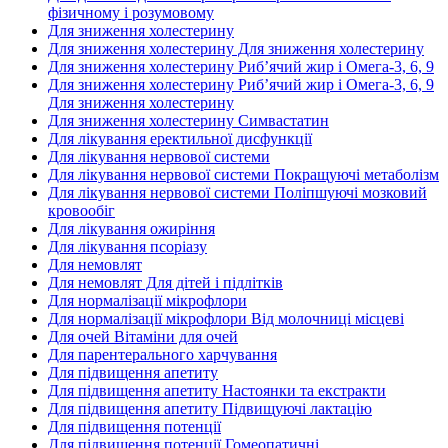
фізичному і розумовому
Для зниження холестерину
Для зниження холестерину Для зниження холестерину
Для зниження холестерину Риб’ячий жир і Омега-3, 6, 9
Для зниження холестерину Риб’ячий жир і Омега-3, 6, 9
Для зниження холестерину
Для зниження холестерину Симвастатин
Для лікування еректильної дисфункції
Для лікування нервової системи
Для лікування нервової системи Покращуючі метаболізм
Для лікування нервової системи Поліпшуючі мозковий
кровообіг
Для лікування ожиріння
Для лікування псоріазу
Для немовлят
Для немовлят Для дітей і підлітків
Для нормалізації мікрофлори
Для нормалізації мікрофлори Від молочниці місцеві
Для очей Вітаміни для очей
Для парентерального харчування
Для підвищення апетиту
Для підвищення апетиту Настоянки та екстракти
Для підвищення апетиту Підвищуючі лактацію
Для підвищення потенції
Для підвищення потенції Гомеопатичні