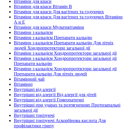
Вітаміни для краси
Вітаміни для краси Вітамін B
Вітаміни для краси Для вагітних та годуючих
Вітаміни для краси Для вагітних та годуючих Вітаміни
А и E
Вітаміни для краси Мультивітаміни
Вітаміни з кальцієм
Вітаміни з кальцієм Препарати кальцію
Вітаміни з кальцієм Препарати кальцію Для літніх
людей Хондропротектори загальної дії
Вітаміни з кальцієм Хондропротектори загальної дії
Вітаміни з кальцієм Хондропротектори загальної дії
Препарати кальцію
Вітаміни з кальцієм Хондропротектори загальної дії
Препарати кальцію Для літніх людей
Вітамінний чай
Вітамінні
Внутрішні від алергії
Внутрішні від алергії Від алергії для дітей
Внутрішні від алергії Гомеопатичні
Внутрішні при ударах та розтягненнях Протизапальні
загальної дії
Внутрішні тонізуючі
Внутрішні тонізуючі Аскорбінова кислота Для
профілактики грипу