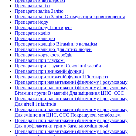
Препарати в акушерстві
Препарати заліза
Препарати заліза Залізо
Препарати заліза Залізо Стимулятори кровотворення
Препарати йоду
Препарати йоду Гіпотиреоз
Препарати калію
Препарати кальцію
Препарати кальцію Вітаміни з кальцієм
Препарати кальцію Для літніх людей
Препарати кортекостероїдів
Препарати при глаукомі
Препарати при глаукомі Сечогінні засоби
Препарати при зниженій функції
Препарати при зниженій функції Гіпотиреоз
Препарати при навантаженні фізичному і розумовому
Препарати при навантаженні фізичному і розумовому
Вітаміни групи В+магній Для зміцнення ЦНС, ССС
Препарати при навантаженні фізичному і розумовому
Для дітей і підлітків
Препарати при навантаженні фізичному і розумовому
Для зміцнення ЦНС, ССС Покращуючі метаболізм
Препарати при навантаженні фізичному і розумовому
Для профілактики грипу Загальнозміцнюючі
Препарати при навантаженні фізичному і розумовому