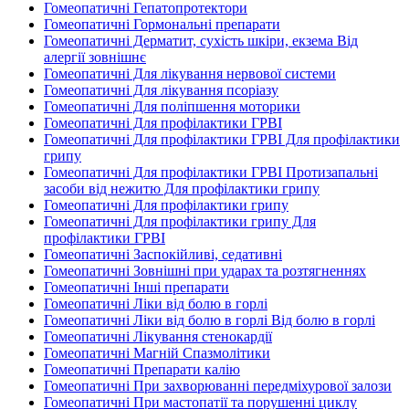
Гомеопатичні Гепатопротектори
Гомеопатичні Гормональні препарати
Гомеопатичні Дерматит, сухість шкіри, екзема Від
алергії зовнішнє
Гомеопатичні Для лікування нервової системи
Гомеопатичні Для лікування псоріазу
Гомеопатичні Для поліпшення моторики
Гомеопатичні Для профілактики ГРВІ
Гомеопатичні Для профілактики ГРВІ Для профілактики
грипу
Гомеопатичні Для профілактики ГРВІ Протизапальні
засоби від нежитю Для профілактики грипу
Гомеопатичні Для профілактики грипу
Гомеопатичні Для профілактики грипу Для
профілактики ГРВІ
Гомеопатичні Заспокійливі, седативні
Гомеопатичні Зовнішні при ударах та розтягненнях
Гомеопатичні Інші препарати
Гомеопатичні Ліки від болю в горлі
Гомеопатичні Ліки від болю в горлі Від болю в горлі
Гомеопатичні Лікування стенокардії
Гомеопатичні Магній Спазмолітики
Гомеопатичні Препарати калію
Гомеопатичні При захворюванні передміхурової залози
Гомеопатичні При мастопатії та порушенні циклу