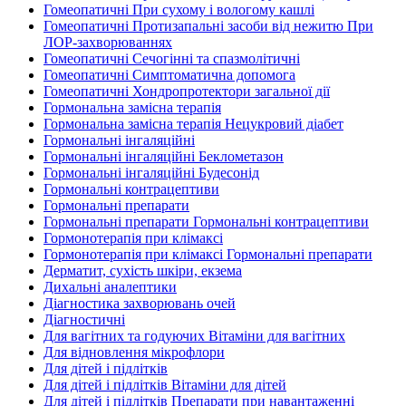
Гомеопатичні При сухому і вологому кашлі
Гомеопатичні Протизапальні засоби від нежитю При
ЛОР-захворюваннях
Гомеопатичні Сечогінні та спазмолітичні
Гомеопатичні Симптоматична допомога
Гомеопатичні Хондропротектори загальної дії
Гормональна замісна терапія
Гормональна замісна терапія Нецукровий діабет
Гормональні інгаляційні
Гормональні інгаляційні Беклометазон
Гормональні інгаляційні Будесонід
Гормональні контрацептиви
Гормональні препарати
Гормональні препарати Гормональні контрацептиви
Гормонотерапія при клімаксі
Гормонотерапія при клімаксі Гормональні препарати
Дерматит, сухість шкіри, екзема
Дихальні аналептики
Діагностика захворювань очей
Діагностичні
Для вагітних та годуючих Вітаміни для вагітних
Для відновлення мікрофлори
Для дітей і підлітків
Для дітей і підлітків Вітаміни для дітей
Для дітей і підлітків Препарати при навантаженні