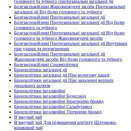
головного та зубного Протизапальні загальної дії
Болезаспокійливі Жарознижуючі засоби Протизапальні
загальної дії Від болю головного та зубного
Болезаспокійливі Протизапальні загальної дії
Болезаспокійливі Протизапальні загальної дії Від болю
головного та зубного
Болезаспокійливі Протизапальні загальної дії Від болю
головного та зубного Жарознижуючі засоби
Болезаспокійливі Протизапальні загальної дії Внутрішні
при ударах та розтягненнях
Болезаспокійливі Протизапальні загальної дії
Жарознижуючі засоби Від болю головного та зубного
Болезаспокійливі Спазмолітики
Бронхолітики загальної дії
Бронхолітики загальної дії При вологому кашлі
Бронхолітики загальної дії При запаленні верхніх
дихальних шляхів
Бронхолітики інгаляційні
Бронхолітики інгаляційні Будесонід
Бронхолітики інгаляційні Іпратропію бромід
Бронхолітики інгаляційні Сальбутамол
Бронхолітики інгаляційні Тіотропію бромід
В’яжучий чай
В’яжучий чай Для підвищення апетиту Шлунково-
кишковий чай