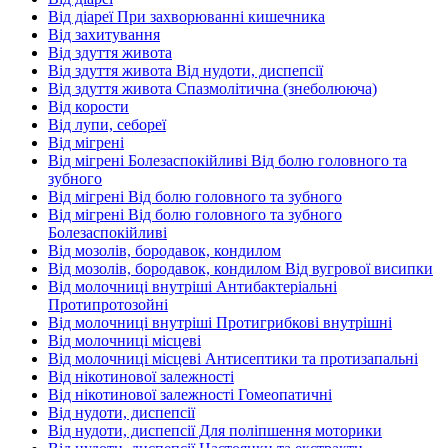
Від діареї При захворюванні кишечника
Від захитування
Від здуття живота
Від здуття живота Від нудоти, диспепсії
Від здуття живота Спазмолітична (знеболююча)
Від корости
Від лупи, себореї
Від мігрені
Від мігрені Болезаспокійливі Від болю головного та
зубного
Від мігрені Від болю головного та зубного
Від мігрені Від болю головного та зубного
Болезаспокійливі
Від мозолів, бородавок, кондилом
Від мозолів, бородавок, кондилом Від вугрової висипки
Від молочниці внутріші Антибактеріальні
Протипротозойні
Від молочниці внутріші Протигрибкові внутрішні
Від молочниці місцеві
Від молочниці місцеві Антисептики та протизапальні
Від нікотинової залежності
Від нікотинової залежності Гомеопатичні
Від нудоти, диспепсії
Від нудоти, диспепсії Для поліпшення моторики