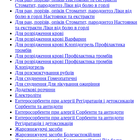
Стоматит, пародонтоз Ліки від болю в горлі
Для ран, порізів, опіків Стоматит, пародонтоз Ліки від
болю в горлі Настоянки та екстракти
Для ран, порізів, опіків Стоматит, пародонтоз Настоянки
та екстракти Ліки від болю в горлі
Для розрідження крові
Для розрідження крові Варфарин
Для розрідження крові Клопідогрель Профілактика
тромбів
Для розрідження крові Профілактика тромбів
Для розрідження крові Профілактика тромбів
Клопідогрель
Для розсмоктування рубців
Для схуднення Гомеопатичні
Для схуднення Для лікування ожиріння
Додаткові розчини
Електроліти
Ентеросорбенти при алергії Регідратація і детоксикація
Сорбенти та антидоти
Ентеросорбенти при алергії Сорбенти та антидоти
Ентеросорбенти при алергії Сорбенти та антидоти
Регідратація і детоксикація
Жарознижуючі засоби
Жарознижуючі засоби Болезаспокійливі