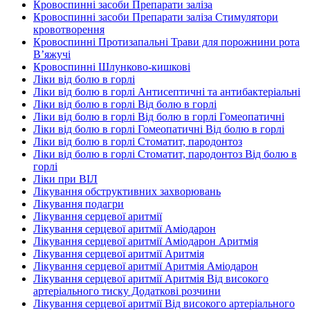
Кровоспинні засоби Препарати заліза
Кровоспинні засоби Препарати заліза Стимулятори
кровотворення
Кровоспинні Протизапальні Трави для порожнини рота
В’яжучі
Кровоспинні Шлунково-кишкові
Ліки від болю в горлі
Ліки від болю в горлі Антисептичні та антибактеріальні
Ліки від болю в горлі Від болю в горлі
Ліки від болю в горлі Від болю в горлі Гомеопатичні
Ліки від болю в горлі Гомеопатичні Від болю в горлі
Ліки від болю в горлі Стоматит, пародонтоз
Ліки від болю в горлі Стоматит, пародонтоз Від болю в
горлі
Ліки при ВІЛ
Лікування обструктивних захворювань
Лікування подагри
Лікування серцевої аритмії
Лікування серцевої аритмії Аміодарон
Лікування серцевої аритмії Аміодарон Аритмія
Лікування серцевої аритмії Аритмія
Лікування серцевої аритмії Аритмія Аміодарон
Лікування серцевої аритмії Аритмія Від високого
артеріального тиску Додаткові розчини
Лікування серцевої аритмії Від високого артеріального