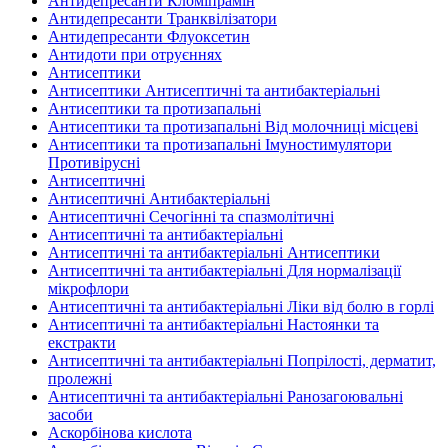
Антидепресанти Кломіпрамін
Антидепресанти Транквілізатори
Антидепресанти Флуоксетин
Антидоти при отруєннях
Антисептики
Антисептики Антисептичні та антибактеріальні
Антисептики та протизапальні
Антисептики та протизапальні Від молочниці місцеві
Антисептики та протизапальні Імуностимулятори
Противірусні
Антисептичні
Антисептичні Антибактеріальні
Антисептичні Сечогінні та спазмолітичні
Антисептичні та антибактеріальні
Антисептичні та антибактеріальні Антисептики
Антисептичні та антибактеріальні Для нормалізації
мікрофлори
Антисептичні та антибактеріальні Ліки від болю в горлі
Антисептичні та антибактеріальні Настоянки та
екстракти
Антисептичні та антибактеріальні Попрілості, дерматит,
пролежні
Антисептичні та антибактеріальні Ранозагоювальні
засоби
Аскорбінова кислота