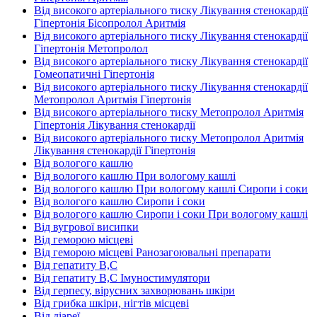
Від високого артеріального тиску Лікування стенокардії
Гіпертонія Бісопролол Аритмія
Від високого артеріального тиску Лікування стенокардії
Гіпертонія Метопролол
Від високого артеріального тиску Лікування стенокардії
Гомеопатичні Гіпертонія
Від високого артеріального тиску Лікування стенокардії
Метопролол Аритмія Гіпертонія
Від високого артеріального тиску Метопролол Аритмія
Гіпертонія Лікування стенокардії
Від високого артеріального тиску Метопролол Аритмія
Лікування стенокардії Гіпертонія
Від вологого кашлю
Від вологого кашлю При вологому кашлі
Від вологого кашлю При вологому кашлі Сиропи і соки
Від вологого кашлю Сиропи і соки
Від вологого кашлю Сиропи і соки При вологому кашлі
Від вугрової висипки
Від геморою місцеві
Від геморою місцеві Ранозагоювальні препарати
Від гепатиту В,С
Від гепатиту В,С Імуностимулятори
Від герпесу, вірусних захворювань шкіри
Від грибка шкіри, нігтів місцеві
Від діареї