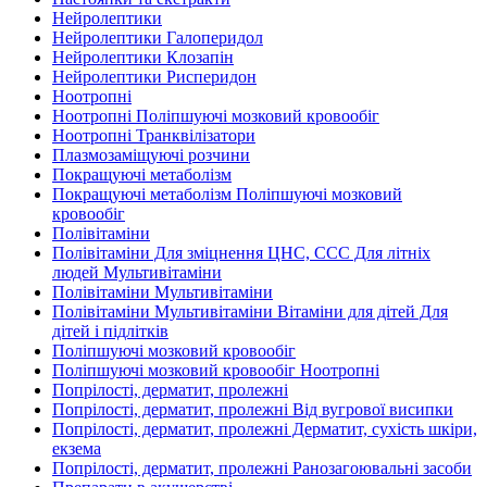
Нейролептики
Нейролептики Галоперидол
Нейролептики Клозапін
Нейролептики Рисперидон
Ноотропні
Ноотропні Поліпшуючі мозковий кровообіг
Ноотропні Транквілізатори
Плазмозаміщуючі розчини
Покращуючі метаболізм
Покращуючі метаболізм Поліпшуючі мозковий
кровообіг
Полівітаміни
Полівітаміни Для зміцнення ЦНС, ССС Для літніх
людей Мультивітаміни
Полівітаміни Мультивітаміни
Полівітаміни Мультивітаміни Вітаміни для дітей Для
дітей і підлітків
Поліпшуючі мозковий кровообіг
Поліпшуючі мозковий кровообіг Ноотропні
Попрілості, дерматит, пролежні
Попрілості, дерматит, пролежні Від вугрової висипки
Попрілості, дерматит, пролежні Дерматит, сухість шкіри,
екзема
Попрілості, дерматит, пролежні Ранозагоювальні засоби