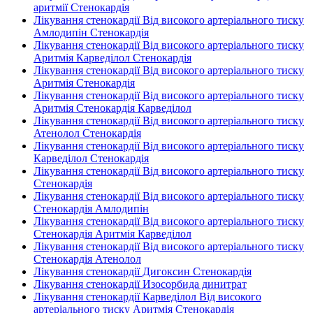
аритмії Стенокардія
Лікування стенокардії Від високого артеріального тиску
Амлодипін Стенокардія
Лікування стенокардії Від високого артеріального тиску
Аритмія Карведілол Стенокардія
Лікування стенокардії Від високого артеріального тиску
Аритмія Стенокардія
Лікування стенокардії Від високого артеріального тиску
Аритмія Стенокардія Карведілол
Лікування стенокардії Від високого артеріального тиску
Атенолол Стенокардія
Лікування стенокардії Від високого артеріального тиску
Карведілол Стенокардія
Лікування стенокардії Від високого артеріального тиску
Стенокардія
Лікування стенокардії Від високого артеріального тиску
Стенокардія Амлодипін
Лікування стенокардії Від високого артеріального тиску
Стенокардія Аритмія Карведілол
Лікування стенокардії Від високого артеріального тиску
Стенокардія Атенолол
Лікування стенокардії Дигоксин Стенокардія
Лікування стенокардії Изосорбида динитрат
Лікування стенокардії Карведілол Від високого
артеріального тиску Аритмія Стенокардія