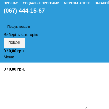
ПРО НАС
СОЦІАЛЬНІ ПРОГРАМИ
МЕРЕЖА АПТЕК
ВАКАНСІ
(067) 444-15-67
Виберіть категорію
ПОШУК
0
/
0,00
грн.
Меню
0
/
0,00
грн.
Гормональні інгаляційні