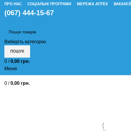
ПРО НАС
СОЦІАЛЬНІ ПРОГРАМИ
МЕРЕЖА АПТЕК
ВАКАНСІ
(067) 444-15-67
Виберіть категорію
ПОШУК
0
/
0,00
грн.
Меню
0
/
0,00
грн.
Профілактик