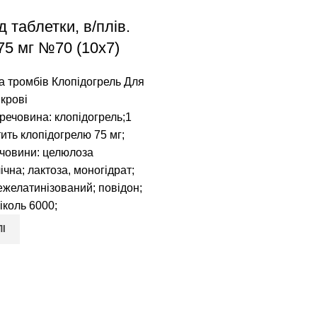
 таблетки, в/плів.
75 мг №70 (10х7)
а тромбів Клопідогрель Для
крові
речовина: клопідогрель;1
тить клопідогрелю 75 мг;
ечовини: целюлоза
ічна; лактоза, моногідрат;
желатинізований; повідон;
іколь 6000;
ЛІ