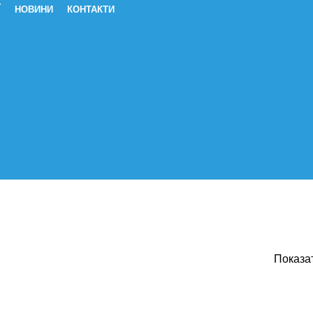
Ї
НОВИНИ
КОНТАКТИ
а тромбів Клопідогрель Для розрі
Показа