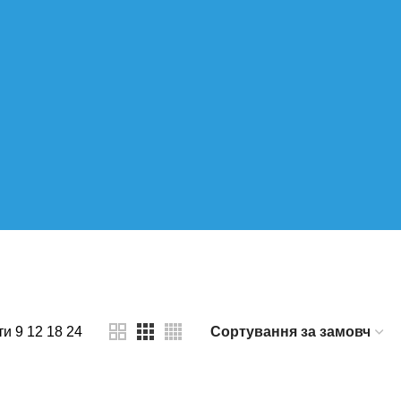
дження крові
ти
9
12
18
24