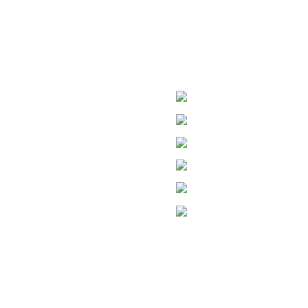
ю
За кваліфікованою допомого
 директор
телефонами мережі аптек Т
й
33028, м. Р
а гірудотерапія
Телефони дл
СУ
Е-П
Е-П
Ау
Фінансовий звіт
йт, ви погоджуєтеся на використання нами файлів cookie.