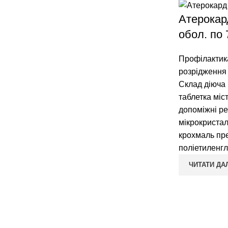
Атерокард
обол. по 
Профілактик
розрідження 
Склад діюча 
таблетка міс
допоміжні р
мікрокристал
крохмаль пре
поліетиленгл
ЧИТАТИ ДА